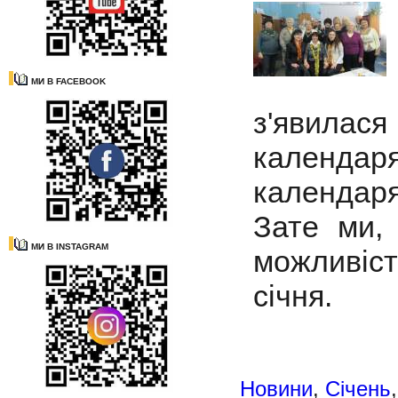
МИ В FACEBOOK
з'явилас
календаря
календаря
Зате ми,
МИ В INSTAGRAM
можливість
січня.
Новини
,
Січень