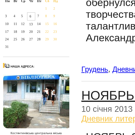
обернул
Пн
Вт
Ср
Чт
Пт
Сб
Нд
1
2
творче
3
4
5
7
8
9
6
талантли
10
11
12
14
15
16
13
17
18
19
20
21
22
23
Александ
24
25
26
27
28
29
30
31
НАША АДРЕСА:
Грудень
,
Дневни
НОЯБРЬ
10 січня 2013
Дневник лите
Костянтинівська центральна міська