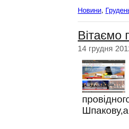
Новини
,
Груден
Вітаємо 
14 грудня 201
провід
Шпакову,а