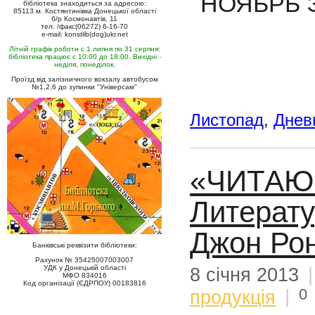
НОЯБРЬ
бібліотека знаходиться за адресою:
85113 м. Костянтинівка Донецької області
б/р Космонавтів, 11
тел. /факс(06272) 6-16-70
e-mail: konstlib(dog)ukr.net
Літній графік роботи с 1 липня по 31 серпня:
бібліотека працює с 10:00 до 18:00. Вихідні -
неділя, понеділок.
Проїзд від залізничного вокзалу автобусом
№1,2,6 до зупинки "Універсам"
Листопад
,
Днев
«ЧИТАЮ
Литерату
Джон Ро
Банківські реквізити бібліотеки:
Рахунок № 35425007003007
УДК у Донецькій області
8 січня 2013
МФО 834016
Код організації (ЄДРПОУ) 00183816
0
продукція
|