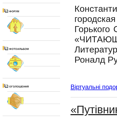
Констан
ФОРУМ
городска
Горького
«ЧИТА
Литерат
ФОТОАЛЬБОМ
Роналд Р
Віртуальні подо
ОГОЛОШЕННЯ
«Путівни