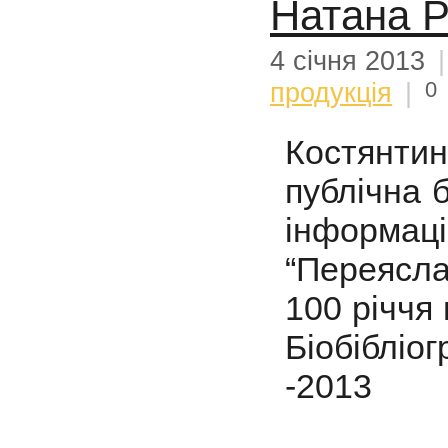
Натана 
4 січня 2013
0
продукція
|
Костянти
публічна б
інформа
“Переясл
100 річчя
Біобіблі
-2013