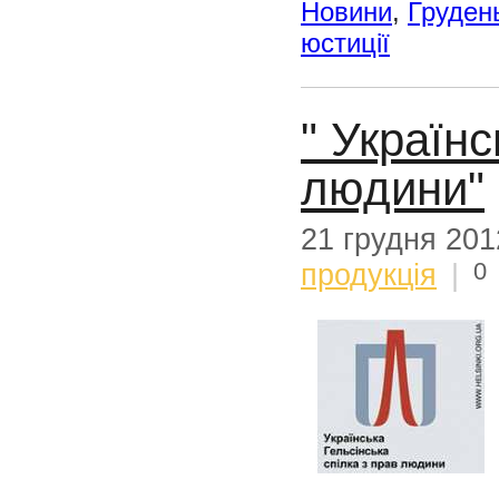
Новини
,
Груден
юстиції
" Українс
людини"
21 грудня 201
0
продукція
|