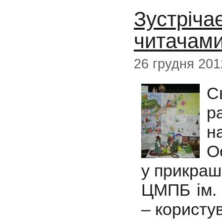
Зустріча
читачам
26 грудня 201
С
р
н
О
у прикраш
ЦМПБ ім. 
– користув