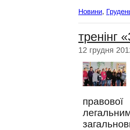
Новини
,
Груден
тренінг 
12 грудня 201
правово
легаль
загальнов