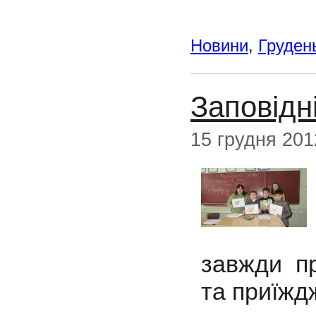
Новини
,
Груден
Заповідн
15 грудня 201
завжди п
та приїжд