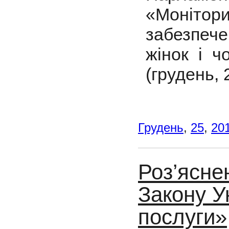
«Моніт
забезпеч
жінок і ч
(грудень, 
Грудень
,
25
,
20
Роз’ясне
Закону У
послуги»