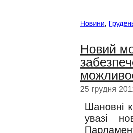
Новини
,
Груден
Новий мо
забезпеч
можливос
25 грудня 201
Шановні к
увазі н
Парламе