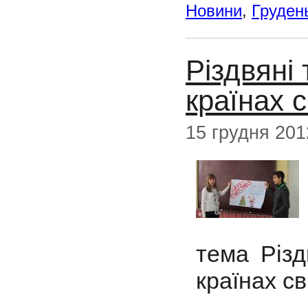
Новини
,
Груден
Різдвяні 
країнах с
15 грудня 201
тема Різд
країнах св