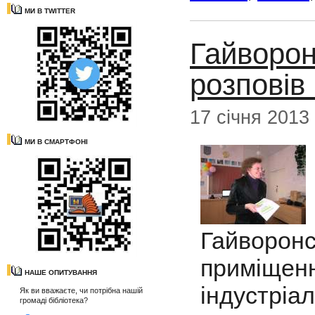
МИ В TWITTER
Гайворон
розповів
17 січня 2013
МИ В СМАРТФОНІ
Гайворон
приміщ
НАШЕ ОПИТУВАННЯ
індустріал
Як ви вважаєте, чи потрібна нашій
громаді бібліотека?