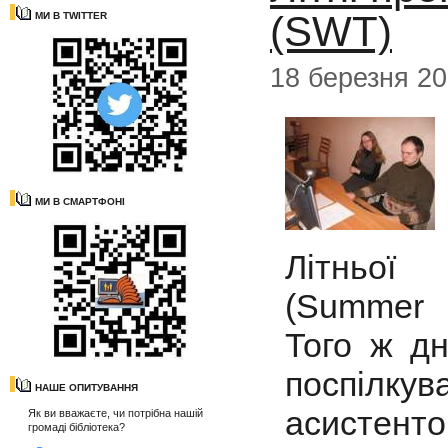
(SWT)
МИ В TWITTER
18 березня 20
МИ В СМАРТФОНІ
Літньої 
(Summer 
Того ж дн
поспілкув
НАШЕ ОПИТУВАННЯ
асистент
Як ви вважаєте, чи потрібна нашій
громаді бібліотека?