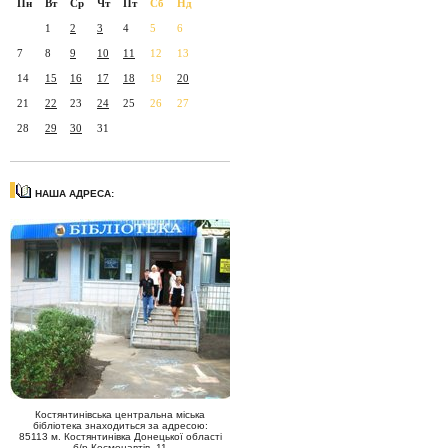
Пн
Вт
Ср
Чт
Пт
Сб
Нд
1
2
3
4
5
6
7
8
9
10
11
12
13
14
15
16
17
18
19
20
21
22
23
24
25
26
27
28
29
30
31
НАША АДРЕСА:
Костянтинівська центральна міська
бібліотека знаходиться за адресою:
85113 м. Костянтинівка Донецької області
б/р Космонавтів, 11