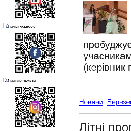
МИ В FACEBOOK
пробудж
учасникам
(керівник 
МИ В INSTAGRAM
Новини
,
Березе
Літні пр