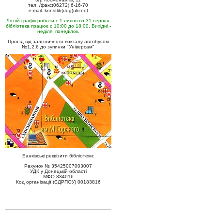
тел. /факс(06272) 6-16-70
e-mail: konstlib(dog)ukr.net
Літній графік роботи с 1 липня по 31 серпня:
бібліотека працює с 10:00 до 18:00. Вихідні -
неділя, понеділок.
Проїзд від залізничного вокзалу автобусом
№1,2,6 до зупинки "Універсам"
Банківські реквізити бібліотеки:
Рахунок № 35425007003007
УДК у Донецькій області
МФО 834016
Код організації (ЄДРПОУ) 00183816