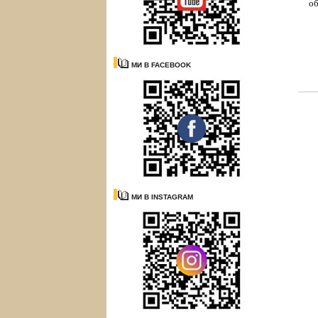
об
МИ В FACEBOOK
МИ В INSTAGRAM