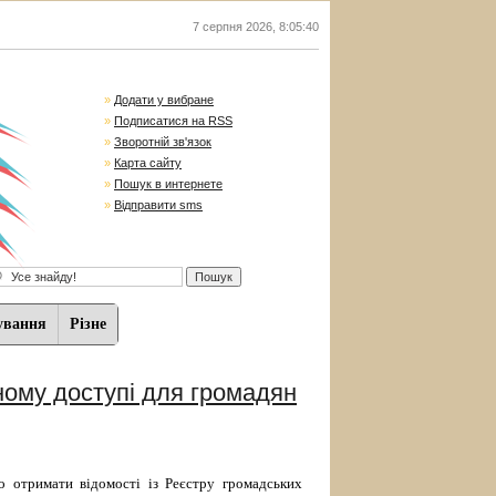
7 серпня 2026
,
8:05:41
»
Додати у вибране
»
Подписатися на RSS
»
Зворотній зв'язок
»
Карта сайту
»
Пошук в интернете
»
Відправити sms
ування
Різне
ному доступі для громадян
 отримати відомості із Реєстру громадських