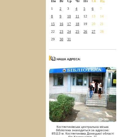
Пн
Вт
Ср
Чт
Пт
Сб
Нд
1
2
3
4
5
6
7
8
9
10
11
12
13
14
15
16
17
18
19
20
21
22
23
24
25
26
27
28
29
30
31
НАША АДРЕСА:
Костянтинівська центральна міська
бібліотека знаходиться за адресою:
85113 м. Костянтинівка Донецької області
б/р Космонавтів, 11