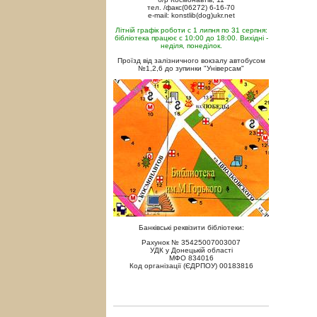
тел. /факс(06272) 6-16-70
e-mail: konstlib(dog)ukr.net
Літній графік роботи с 1 липня по 31 серпня:
бібліотека працює с 10:00 до 18:00. Вихідні -
неділя, понеділок.
Проїзд від залізничного вокзалу автобусом
№1,2,6 до зупинки "Універсам"
Банківські реквізити бібліотеки:
Рахунок № 35425007003007
УДК у Донецькій області
МФО 834016
Код організації (ЄДРПОУ) 00183816