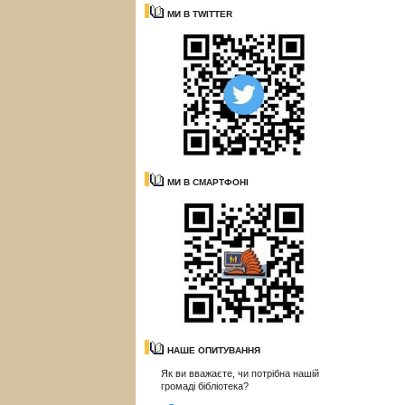
МИ В TWITTER
МИ В СМАРТФОНІ
НАШЕ ОПИТУВАННЯ
Як ви вважаєте, чи потрібна нашій
громаді бібліотека?