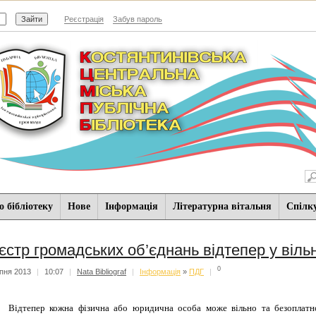
Реєстрація
Забув пароль
 бібліотеку
Нове
Iнформацiя
Літературна вітальня
Спiлк
єстр громадських об’єднань відтепер у віль
0
пня 2013
|
10:07
|
Nata Bibliograf
|
Iнформацiя
»
ПДГ
|
Відтепер кожна фізична або юридична особа може вільно та безоплатно