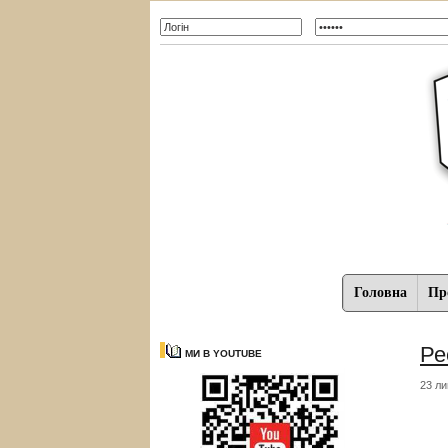
Головна
Про
Ре
МИ В YOUTUBE
23 ли