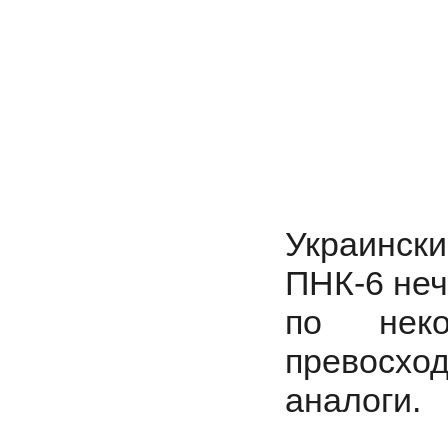
Украинск
ПНК-6 неч
по неко
превосхо
аналоги.