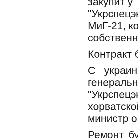
закупит у
"Укрспец
МиГ-21, к
собствен
Контракт 
С украин
генеральн
"Укрспец
хорватско
министр о
Ремонт б