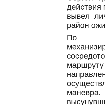
действия 
вывел ли
район ожи
По ус
механизир
сосредо
маршруту
направл
осуществл
маневра
высунувш