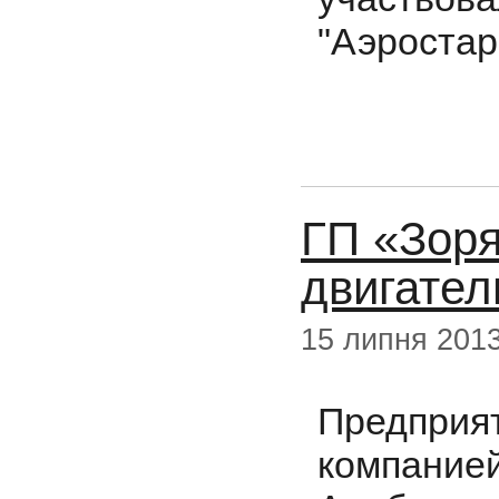
"Аэростар
ГП «Зор
двигател
15 липня 201
Предпри
компание