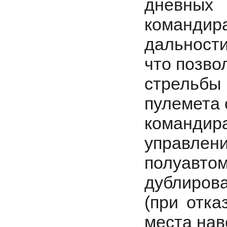
дневных
командира
дальност
что позво
стрельбы
пулемета 
команди
управлени
полуавт
дублирова
(при отка
места нав