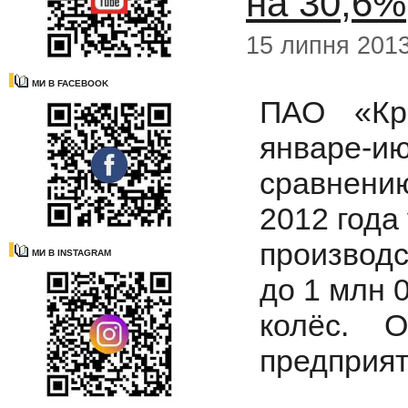
на 30,6%
15 липня 201
МИ В FACEBOOK
ПАО «Кр
январе-ию
сравнен
2012 года
производс
МИ В INSTAGRAM
до 1 млн 0
колёс. 
предприят