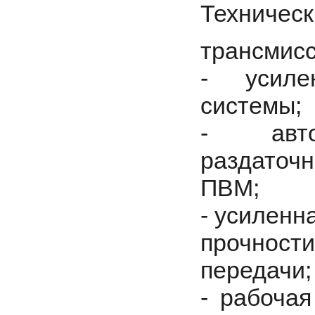
Техническ
трансмис
- усиле
системы;
- автом
раздаточн
ПВМ;
- усиленн
прочности
передачи
- рабочая