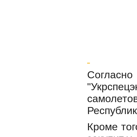
Согла
"Укрспецэ
самолет
Республик
Кроме тог