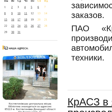
Пн
Вт
Ср
Чт
Пт
Сб
Нд
зависимо
1
2
3
4
5
6
7
заказов.
8
9
10
11
12
13
14
15
16
17
18
19
20
21
ПАО «Кр
22
23
24
25
26
27
28
29
30
31
производи
автомоб
НАША АДРЕСА:
техники.
КрАСЗ в 
Костянтинівська центральна міська
бібліотека знаходиться за адресою:
85113 м. Костянтинівка Донецької області
б/р Космонавтів, 11