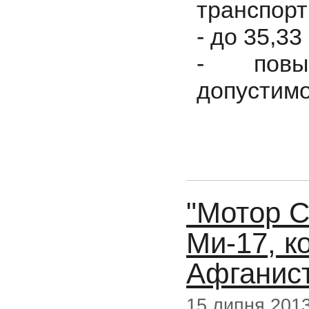
транспорт
- до 35,33
- повы
допустимо
"Мотор С
Ми-17, к
Афганис
15 липня 201