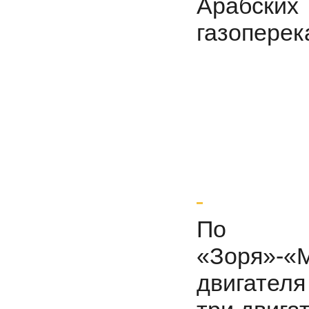
Арабск
газоперек
По у
«Зоря»-«М
двигател