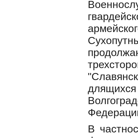
Военносл
гвардейск
армейског
Сухопутн
продолжаю
трехсто
"Славянск
длящих
Волгоград
Федераци
В частнос