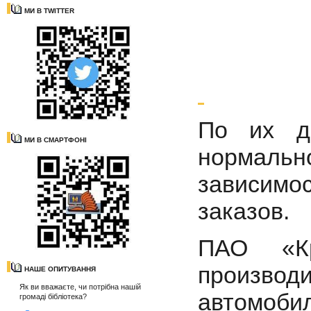
МИ В TWITTER
По их д
МИ В СМАРТФОНІ
нормальн
зависимо
заказов.
ПАО «Кр
производи
НАШЕ ОПИТУВАННЯ
Як ви вважаєте, чи потрібна нашій
автомоб
громаді бібліотека?