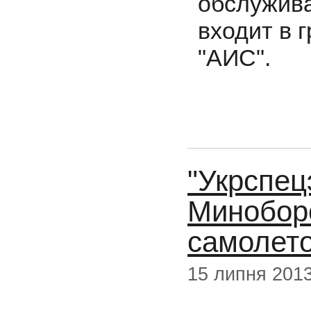
обслужив
входит в 
"АИС".
"Укрспец
Минобор
самолет
15 липня 201