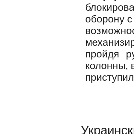
блокиров
оборону с
возможн
механизи
пройдя р
колонны, 
приступил
Украинс