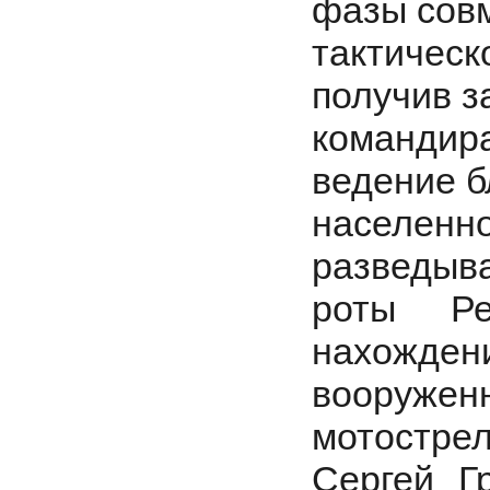
фазы сов
тактичес
получив з
команди
ведение б
населе
разведыва
роты Ре
нахожден
вооруже
мотострел
Сергей Г