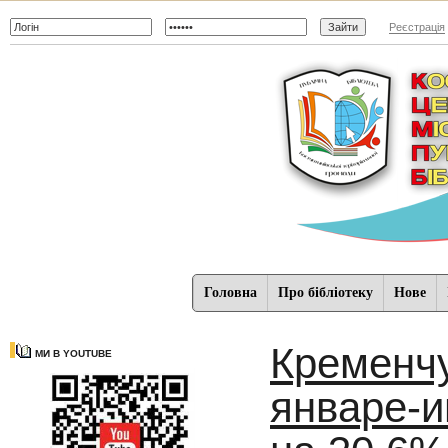
Реєстрація
Головна
Про бібліотеку
Нове
Кременчу
МИ В YOUTUBE
январе-и