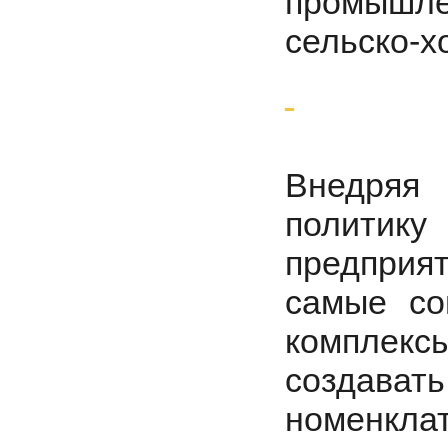
промышлен
сельско-х
Внедряя
политику
предприя
самые со
комплекс
создават
номенкла