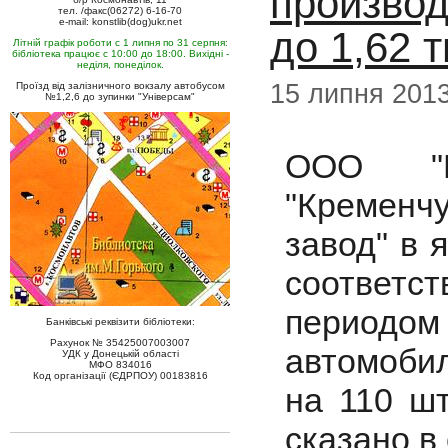
производ
тел. /факс(06272) 6-16-70
e-mail: konstlib(dog)ukr.net
до 1,62 
Літній графік роботи с 1 липня по 31 серпня:
бібліотека працює с 10:00 до 18:00. Вихідні -
неділя, понеділок.
15 липня 201
Проїзд від залізничного вокзалу автобусом
№1,2,6 до зупинки "Універсам"
ООО "Пр
"Кременчу
завод" в 
соответс
периодом
Банківські реквізити бібліотеки:
Рахунок № 35425007003007
автомобил
УДК у Донецькій області
МФО 834016
Код організації (ЄДРПОУ) 00183816
на 110 шт
сказано в