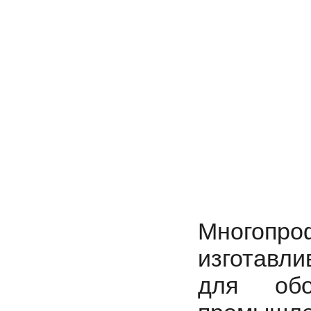
Многопр
изготавли
для об