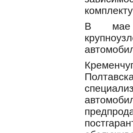
комплекту
В мае
крупноузл
автомобил
Кременчуг
Полтавска
специали
автомоби
предпрод
постгаран