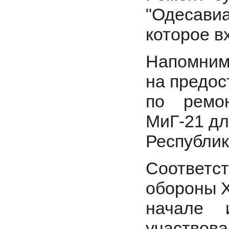
"Одесавиа
которое в
Напомним,
на предос
по ремо
МиГ-21 д
Республик
Соответ
обороны Х
начале 
участвова