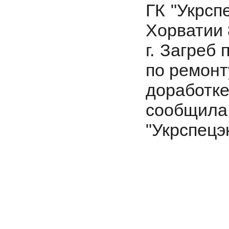
ГК "Укрсп
Хорватии 
г. Загреб
по ремонт
доработк
сообщила
"Укрспецэ