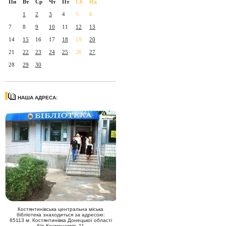
Пн
Вт
Ср
Чт
Пт
Сб
Нд
1
2
3
4
5
6
7
8
9
10
11
12
13
14
15
16
17
18
19
20
21
22
23
24
25
26
27
28
29
30
НАША АДРЕСА:
Костянтинівська центральна міська
бібліотека знаходиться за адресою:
85113 м. Костянтинівка Донецької області
б/р Космонавтів, 11