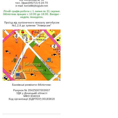
тел. /факс(06272) 6-16-70
e-mail: konstlib(dog)ukr.net
Літній графік роботи с 1 липня по 31 серпня:
бібліотека працює с 10:00 до 18:00. Вихідні -
неділя, понеділок.
Проїзд від залізничного вокзалу автобусом
№1,2,6 до зупинки "Універсам"
Банківські реквізити бібліотеки:
Рахунок № 35425007003007
УДК у Донецькій області
МФО 834016
Код організації (ЄДРПОУ) 00183816