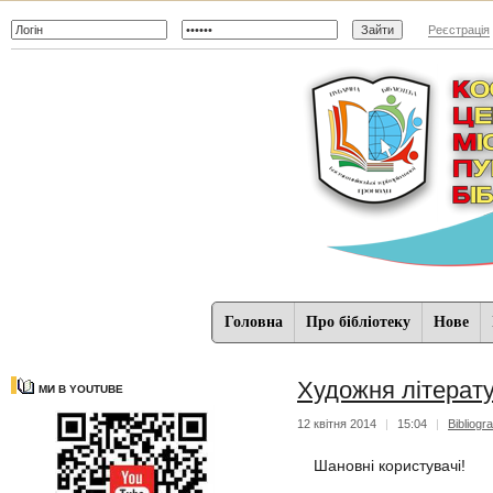
Реєстрація
Головна
Про бібліотеку
Нове
Художня літерату
МИ В YOUTUBE
12 квітня 2014
|
15:04
|
Bibliogr
Шановні користувачі!