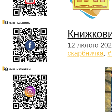
МИ В FACEBOOK
Книжкови
12 лютого 20
скарбничка
,
#
МИ В INSTAGRAM