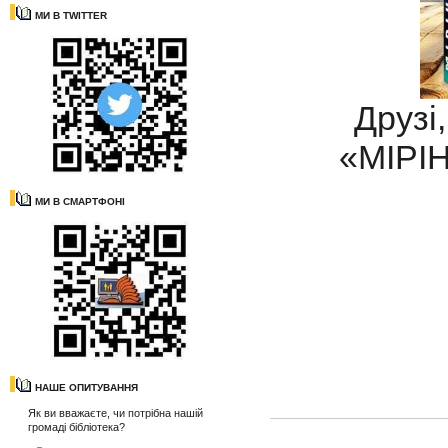
МИ В TWITTER
Друзі
«МІРІН
МИ В СМАРТФОНІ
НАШЕ ОПИТУВАННЯ
Як ви вважаєте, чи потрібна нашій
громаді бібліотека?