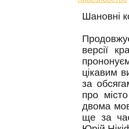
Шановні к
Продовжу
версії кр
пронону
цікавим в
за обсяга
про місто
двома мов
ще за ча
Юрій Нікі