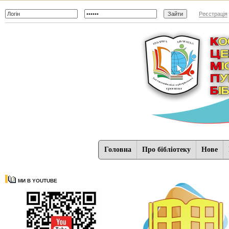
Реєстрація
Головна
Про бібліотеку
Нове
МИ В YOUTUBE