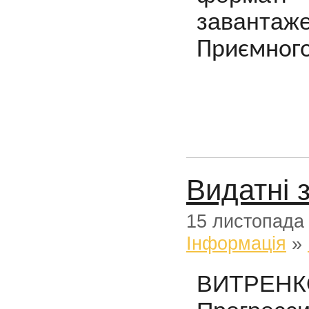
завантаж
Приємного
Видатні 
15 листопада
Iнформацiя
»
ВИТРЕНК