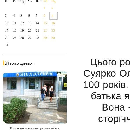
Пн
Вт
Ср
Чт
Пт
Сб
Нд
1
2
3
4
5
6
7
8
9
10
11
12
13
14
15
16
17
18
19
20
21
22
23
24
25
26
27
28
29
30
31
Цього р
НАША АДРЕСА:
Суярко Ол
100 років
батька 
Вона 
сторіч
Костянтинівська центральна міська