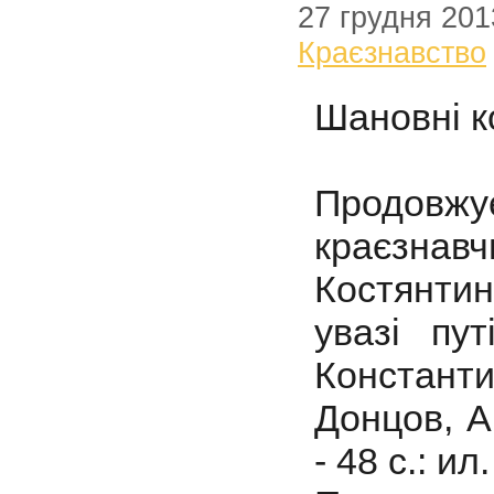
27 грудня 201
Краєзнавство
Шановні к
Продовж
краєзнав
Костянтин
увазі пу
Констант
Донцов, А
- 48 с.: ил.