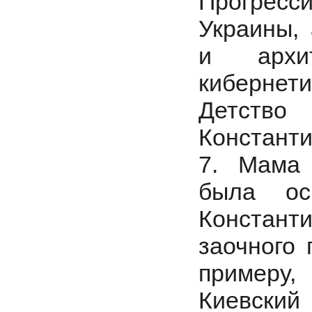
Прогресс
Украины,
и архит
кибернет
Детство
Константи
7. Мама
была ос
Констант
заочного 
примеру
Киевский