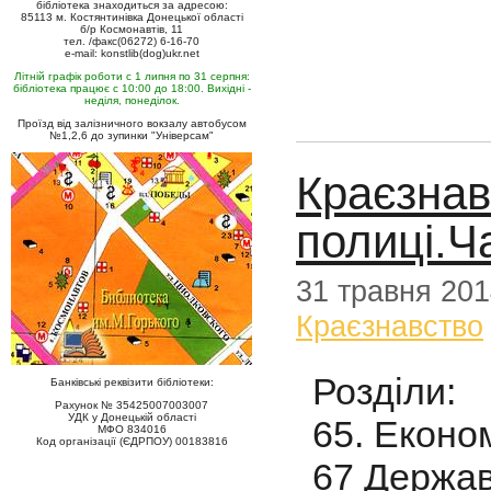
бібліотека знаходиться за адресою:
85113 м. Костянтинівка Донецької області
б/р Космонавтів, 11
тел. /факс(06272) 6-16-70
e-mail: konstlib(dog)ukr.net
Літній графік роботи с 1 липня по 31 серпня:
бібліотека працює с 10:00 до 18:00. Вихідні -
неділя, понеділок.
Проїзд від залізничного вокзалу автобусом
№1,2,6 до зупинки "Універсам"
Краєзнав
полиці.Ч
31 травня 20
Краєзнавство
Розділи:
Банківські реквізити бібліотеки:
Рахунок № 35425007003007
УДК у Донецькій області
65. Економ
МФО 834016
Код організації (ЄДРПОУ) 00183816
67 Держав