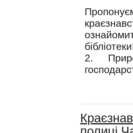
Пропону
краєзнав
ознайоми
бібліотеки
2. Прир
господарс
Краєзнав
полиці.Ч