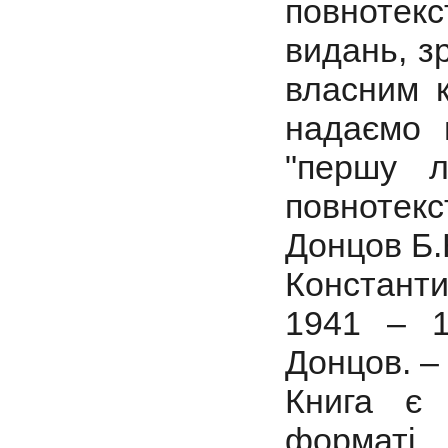
повноте
видань, з
власним 
надаємо 
"першу л
повнотек
Донцов Б.
Констант
1941 – 19
Донцов. – 
Книга є
формат