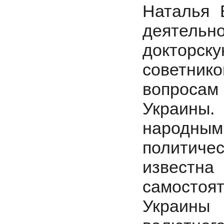
Наталья 
деятельн
докторс
советник
вопросам
Украины
народн
политич
извест
самостоя
Украины