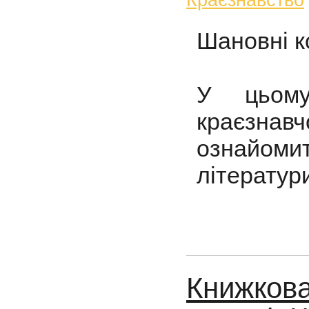
Шановні к
У цьому
краєзнав
ознайом
літератур
Книжкова