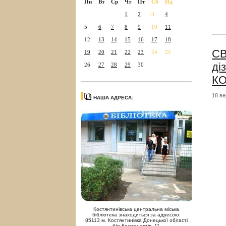
Пн
Вт
Ср
Чт
Пт
Сб
Нд
1
2
3
4
5
6
7
8
9
10
11
12
13
14
15
16
17
18
СВ
19
20
21
22
23
24
25
ді
26
27
28
29
30
К
18 ве
НАША АДРЕСА:
Костянтинівська центральна міська
бібліотека знаходиться за адресою:
85113 м. Костянтинівка Донецької області
б/р Космонавтів, 11