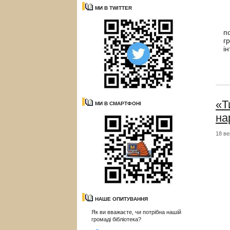
МИ В TWITTER
В
п
г
і
«Т
МИ В СМАРТФОНІ
на
18 ве
НАШЕ ОПИТУВАННЯ
Як ви вважаєте, чи потрібна нашій
громаді бібліотека?