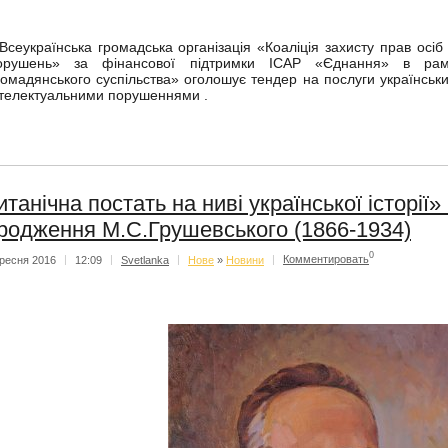
сеукраїнська громадська організація «Коаліція захисту прав осіб 
орушень» за фінансової підтримки ІСАР «Єднання» в рам
ромадянського суспільства» оголошує тендер на послуги українських
нтелектуальними порушеннями .
итанічна постать на ниві української історії»
родження М.С.Грушевського (1866-1934)
0
ресня 2016
|
12:09
|
Svetlanka
|
Нове
»
Новини
|
Комментировать