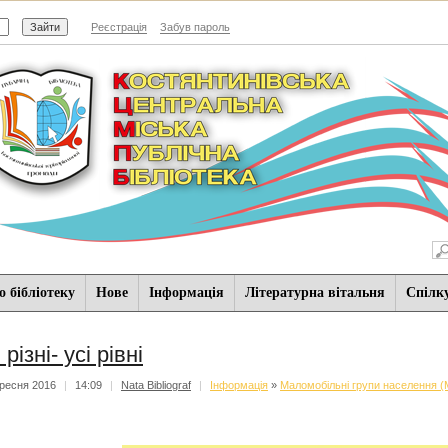
Реєстрація
Забув пароль
 бібліотеку
Нове
Iнформацiя
Літературна вітальня
Спiлк
 різні- усі рівні
ресня 2016
|
14:09
|
Nata Bibliograf
|
Iнформацiя
»
Маломобільні групи населення 