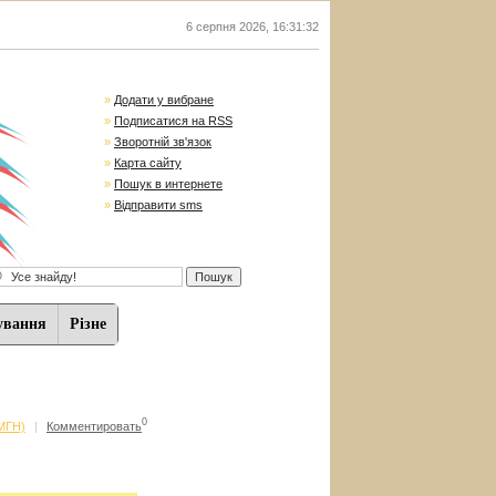
6 серпня 2026
,
16:31:33
»
Додати у вибране
»
Подписатися на RSS
»
Зворотній зв'язок
»
Карта сайту
»
Пошук в интернете
»
Відправити sms
ування
Різне
0
(МГН)
|
Комментировать