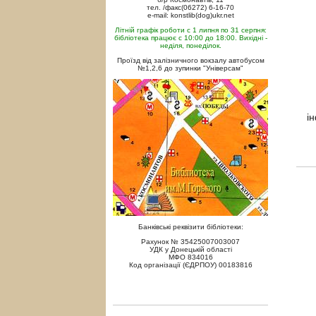
тел. /факс(06272) 6-16-70
e-mail: konstlib(dog)ukr.net
Літній графік роботи с 1 липня по 31 серпня:
бібліотека працює с 10:00 до 18:00. Вихідні -
неділя, понеділок.
Проїзд від залізничного вокзалу автобусом
№1,2,6 до зупинки "Універсам"
1
і
Банківські реквізити бібліотеки:
Рахунок № 35425007003007
УДК у Донецькій області
МФО 834016
Код організації (ЄДРПОУ) 00183816