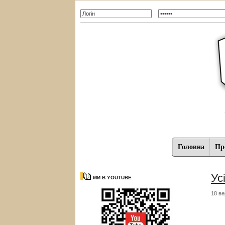
Головна
Про
Усі
МИ В YOUTUBE
18 ве