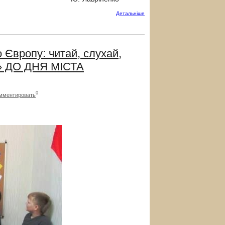
Детальнiше
ропу: читай, слухай,
ії» ДО ДНЯ МІСТА
0
мментировать