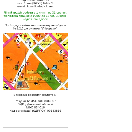
тел. /факс(06272) 6-16-70
e-mail: konstlib(dog)ukr.net
Літній графік роботи с 1 липня по 31 серпня:
бібліотека працює с 10:00 до 18:00. Вихідні -
неділя, понеділок.
Проїзд від залізничного вокзалу автобусом
№1,2,6 до зупинки "Універсам"
Банківські реквізити бібліотеки:
Рахунок № 35425007003007
УДК у Донецькій області
МФО 834016
Код організації (ЄДРПОУ) 00183816