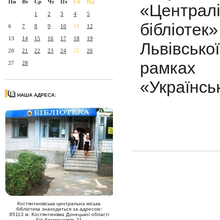
Пн
Вт
Ср
Чт
Пт
Сб
Нд
«Центра
1
2
3
4
5
бібліотек
6
7
8
9
10
11
12
13
14
15
16
17
18
19
Львівсько
20
21
22
23
24
25
26
рамках 
27
28
«Українсь
НАША АДРЕСА:
Костянтинівська центральна міська
бібліотека знаходиться за адресою:
85113 м. Костянтинівка Донецької області
б/р Космонавтів, 11