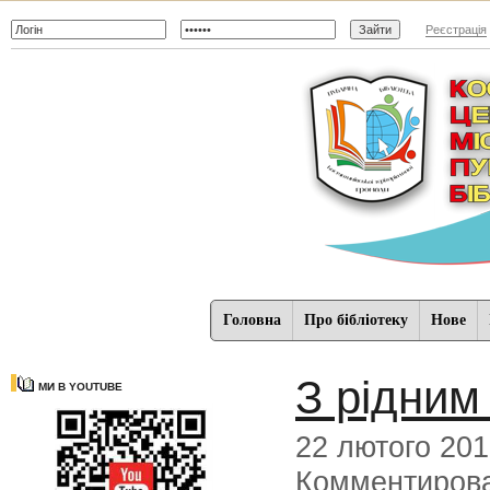
Реєстрація
Головна
Про бібліотеку
Нове
З рідним
МИ В YOUTUBE
22 лютого 20
Комментиров