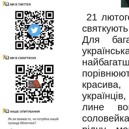
МИ В TWITTER
21 лютог
святкуют
Для баг
українс
найбагатш
МИ В СМАРТФОНІ
порівню
красива,
українців,
лине во
НАШЕ ОПИТУВАННЯ
соловейка
Як ви вважаєте, чи потрібна нашій
громаді бібліотека?