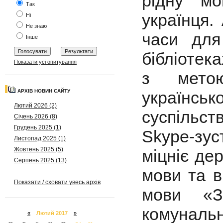
рідну мо
Так
українця.
Ні
Не знаю
часи дл
Інше
бібліотек
Показати усі опитування
з метою
українськ
АРХІВ НОВИН САЙТУ
Лютий 2026 (2)
суспільс
Січень 2026 (8)
Грудень 2025 (1)
Skype-зус
Листопад 2025 (1)
Жовтень 2025 (5)
міцніє де
Серпень 2025 (13)
мови та в
Показати / сховати увесь архів
мови «З
комуна
«
Лютий 2017
»