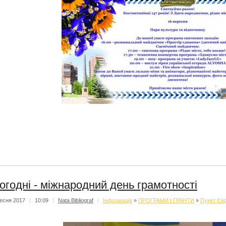
огодні - міжнародний день грамотності
есня 2017
|
10:09
|
Nata Bibliograf
|
Iнформацiя
»
ПРОГРАМИ І ГРАНТИ
»
Пункт Євр