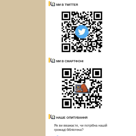
МИ В TWITTER
МИ В СМАРТФОНІ
НАШЕ ОПИТУВАННЯ
Як ви вважаєте, чи потрібна нашій
громаді бібліотека?