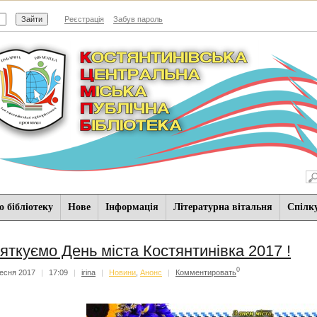
Реєстрація
Забув пароль
 бібліотеку
Нове
Iнформацiя
Літературна вітальня
Спiлк
яткуємо День міста Костянтинівка 2017 !
0
есня 2017
|
17:09
|
irina
|
Новини
,
Анонс
|
Комментировать