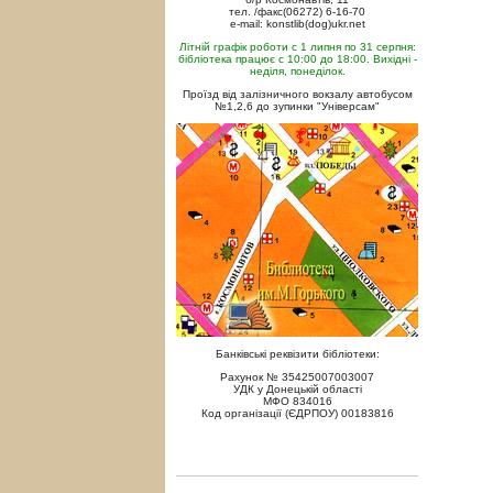
тел. /факс(06272) 6-16-70
e-mail: konstlib(dog)ukr.net
Літній графік роботи с 1 липня по 31 серпня:
бібліотека працює с 10:00 до 18:00. Вихідні -
неділя, понеділок.
Проїзд від залізничного вокзалу автобусом
№1,2,6 до зупинки "Універсам"
Банківські реквізити бібліотеки:
Рахунок № 35425007003007
УДК у Донецькій області
МФО 834016
Код організації (ЄДРПОУ) 00183816