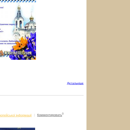
Детальнiше
0
опейської інформації
|
Комментировать