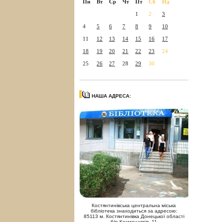
Пн
Вт
Ср
Чт
Пт
Сб
Нд
1
2
3
4
5
6
7
8
9
10
11
12
13
14
15
16
17
18
19
20
21
22
23
24
25
26
27
28
29
30
НАША АДРЕСА:
Костянтинівська центральна міська
бібліотека знаходиться за адресою:
85113 м. Костянтинівка Донецької області
б/р Космонавтів, 11