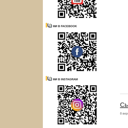
МИ В FACEBOOK
МИ В INSTAGRAM
Сь
8 вер