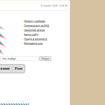
8 серпня 2026
,
3:36:50
»
Додати у вибране
»
Подписатися на RSS
»
Зворотній зв'язок
»
Карта сайту
»
Пошук в интернете
»
Відправити sms
ування
Різне