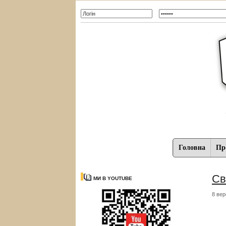
Головна
Про
Cв
МИ В YOUTUBE
8 вер