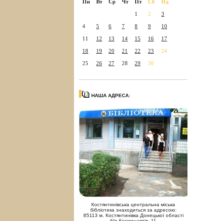
Пн
Вт
Ср
Чт
Пт
Сб
Нд
1
2
3
4
5
6
7
8
9
10
11
12
13
14
15
16
17
18
19
20
21
22
23
24
25
26
27
28
29
30
НАША АДРЕСА:
Костянтинівська центральна міська
бібліотека знаходиться за адресою:
85113 м. Костянтинівка Донецької області
б/р Космонавтів, 11