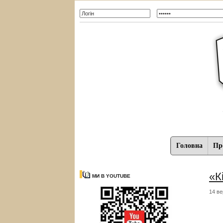
Головна
Про
«К
МИ В YOUTUBE
14 ве