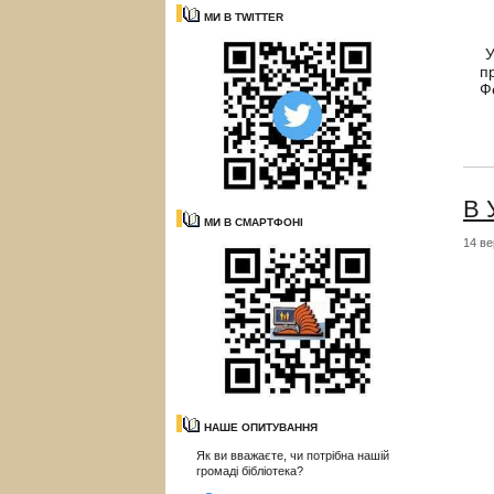
МИ В TWITTER
У
п
Ф
В 
МИ В СМАРТФОНІ
14 ве
НАШЕ ОПИТУВАННЯ
Як ви вважаєте, чи потрібна нашій
громаді бібліотека?