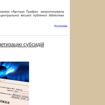
омпанією «Артхаус Трафік» запропонувала
центральної міської публічної бібліотеки
Детальнiше
нетизацію субсидій