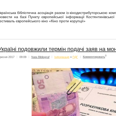
країнська бібліотечна асоціація разом із кінодистрибуторською к
ровести на базі Пункту європейської інформації Костянтинівської 
естиваль європейського кіно «Кіно проти корупції»
Україні подовжили термін подачі заяв на мо
0
ресня 2017
|
09:09
|
Nata Bibliograf
|
Iнформацiя
»
ПДГ
|
Комментировать