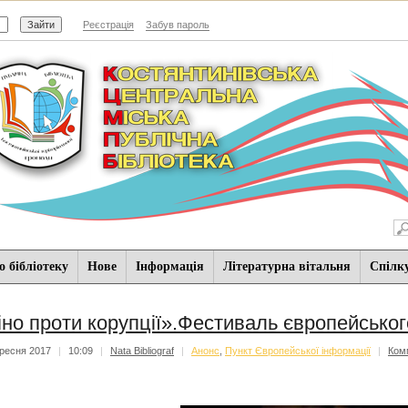
Реєстрація
Забув пароль
 бібліотеку
Нове
Iнформацiя
Літературна вітальня
Спiлк
іно проти корупції».Фестиваль європейсько
ресня 2017
|
10:09
|
Nata Bibliograf
|
Анонс
,
Пункт Європейської інформації
|
Ком