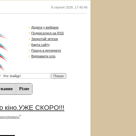
8 серпня 2026
,
17:40:47
»
Додати у вибране
»
Подписатися на RSS
»
Зворотній зв'язок
»
Карта сайту
»
Пошук в интернете
»
Відправити sms
ування
Різне
го кіно.УЖЕ СКОРО!!!
0
ментировать