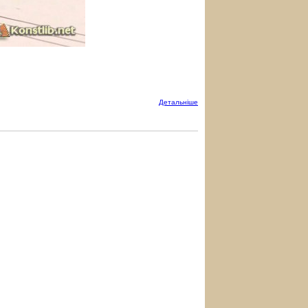
Детальнiше