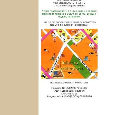
тел. /факс(06272) 6-16-70
e-mail: konstlib(dog)ukr.net
Літній графік роботи с 1 липня по 31 серпня:
бібліотека працює с 10:00 до 18:00. Вихідні -
неділя, понеділок.
Проїзд від залізничного вокзалу автобусом
№1,2,6 до зупинки "Універсам"
Банківські реквізити бібліотеки:
Рахунок № 35425007003007
УДК у Донецькій області
МФО 834016
Код організації (ЄДРПОУ) 00183816