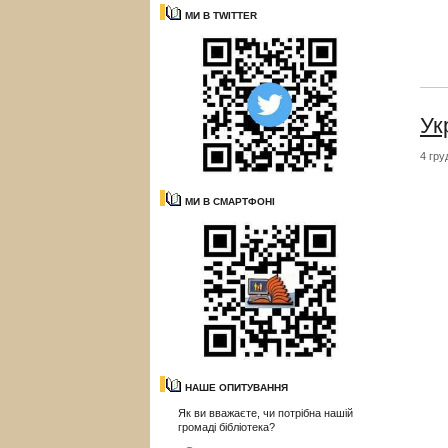
МИ В TWITTER
Ук
4 гру
МИ В СМАРТФОНІ
НАШЕ ОПИТУВАННЯ
Як ви вважаєте, чи потрібна нашій
громаді бібліотека?