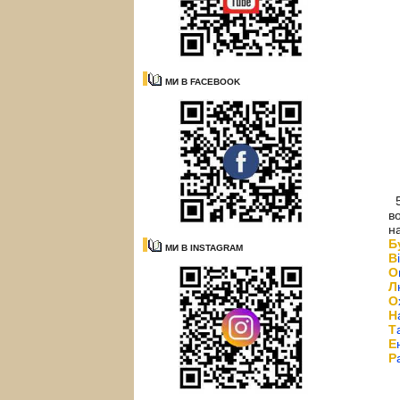
МИ В FACEBOOK
5
в
н
Б
МИ В INSTAGRAM
В
О
Л
О
Н
Т
Е
Р