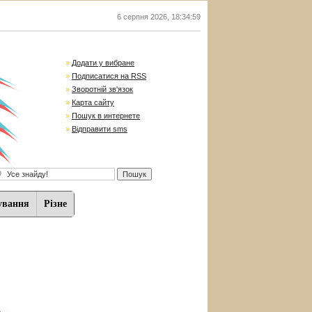
6 серпня 2026
,
18:35:00
»
Додати у вибране
»
Подписатися на RSS
»
Зворотній зв'язок
»
Карта сайту
»
Пошук в интернете
»
Відправити sms
ування
Різне