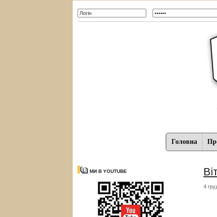
Головна
Про
Ві
МИ В YOUTUBE
4 гру