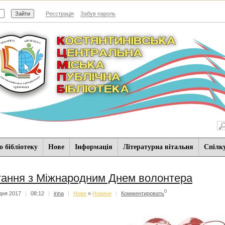
Реєстрація
Забув пароль
 бібліотеку
Нове
Iнформацiя
Літературна вітальня
Спiлк
тання з Міжнародним Днем волонтера
0
дня 2017
|
08:12
|
irina
|
Нове
»
Новини
|
Комментировать