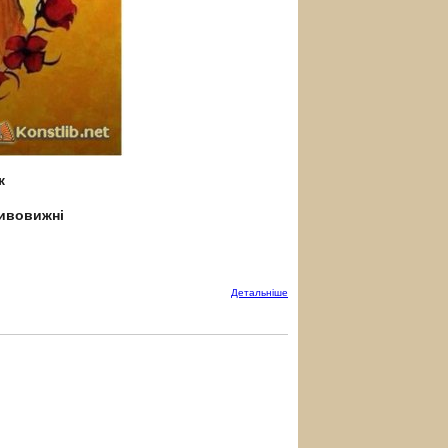
к
дивовижні
Детальнiше