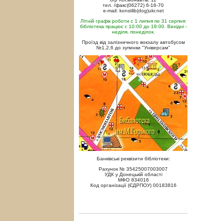
тел. /факс(06272) 6-16-70
e-mail: konstlib(dog)ukr.net
Літній графік роботи с 1 липня по 31 серпня:
бібліотека працює с 10:00 до 18:00. Вихідні -
неділя, понеділок.
Проїзд від залізничного вокзалу автобусом
№1,2,6 до зупинки "Універсам"
Банківські реквізити бібліотеки:
Рахунок № 35425007003007
УДК у Донецькій області
МФО 834016
Код організації (ЄДРПОУ) 00183816