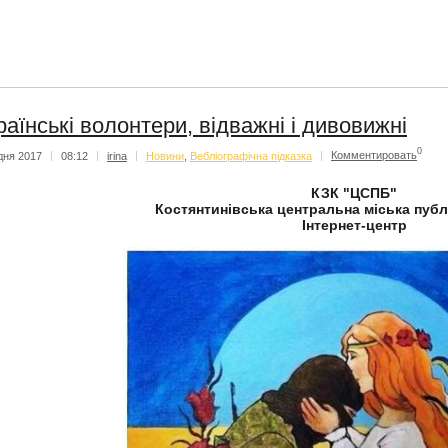
раїнські волонтери, відважні і дивовижні
0
дня 2017
|
08:12
|
irina
|
Новини
,
Вебліографічна підказка
|
Комментировать
КЗК "ЦСПБ"
Костянтинівська центральна міська публ
Інтернет-центр