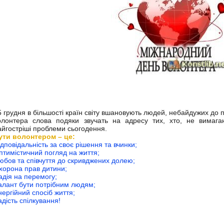
 грудня в більшості країн світу вшановують людей, небайдужих до 
олонтера слова подяки звучать на адресу тих, хто, не вимага
айгостріші проблеми сьогодення.
ути волонтером – це:
ідповідальність за своє рішення та вчинки;
птимістичний погляд на життя;
юбов та співчуття до скривджених долею;
хорона прав дитини;
адія на перемогу;
алант бути потрібним людям;
нергійний спосіб життя;
адість спілкування!