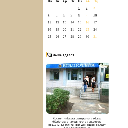
Пн
Вт
Ср
Чт
Пт
Сб
Нд
1
2
3
4
5
6
7
8
9
10
11
12
13
14
15
16
17
18
19
20
21
22
23
24
25
26
27
28
29
30
31
НАША АДРЕСА:
Костянтинівська центральна міська
бібліотека знаходиться за адресою:
85113 м. Костянтинівка Донецької області
б/р Космонавтів, 11