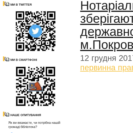
Нотаріал
МИ В TWITTER
зберігаю
державно
м.Покров
12 грудня 201
МИ В СМАРТФОНІ
первинна пра
НАШЕ ОПИТУВАННЯ
Як ви вважаєте, чи потрібна нашій
громаді бібліотека?