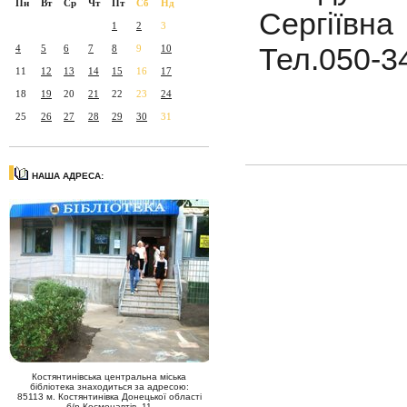
Пн
Вт
Ср
Чт
Пт
Сб
Нд
Сергіївна
1
2
3
Тел.050-3
4
5
6
7
8
9
10
11
12
13
14
15
16
17
18
19
20
21
22
23
24
25
26
27
28
29
30
31
НАША АДРЕСА:
Костянтинівська центральна міська
бібліотека знаходиться за адресою:
85113 м. Костянтинівка Донецької області
б/р Космонавтів, 11