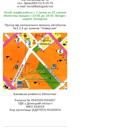
тел. /факс(06272) 6-16-70
e-mail: konstlib(dog)ukr.net
Літній графік роботи с 1 липня по 31 серпня:
бібліотека працює с 10:00 до 18:00. Вихідні -
неділя, понеділок.
Проїзд від залізничного вокзалу автобусом
№1,2,6 до зупинки "Універсам"
Банківські реквізити бібліотеки:
Рахунок № 35425007003007
УДК у Донецькій області
МФО 834016
Код організації (ЄДРПОУ) 00183816