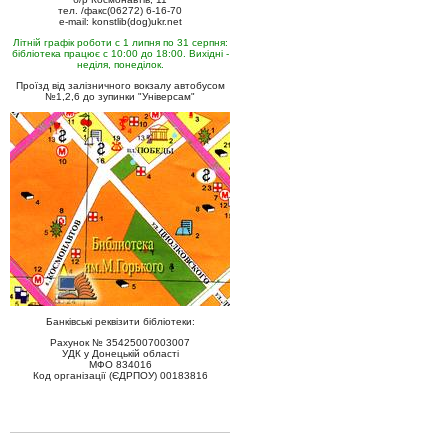
тел. /факс(06272) 6-16-70
e-mail: konstlib(dog)ukr.net
Літній графік роботи с 1 липня по 31 серпня:
бібліотека працює с 10:00 до 18:00. Вихідні -
неділя, понеділок.
Проїзд від залізничного вокзалу автобусом
№1,2,6 до зупинки "Універсам"
Банківські реквізити бібліотеки:
Рахунок № 35425007003007
УДК у Донецькій області
МФО 834016
Код організації (ЄДРПОУ) 00183816