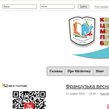
Реєстрація
Головна
Про бібліотеку
Нове
Французька весн
МИ В YOUTUBE
12 травня 2019
|
14:05
|
Nata Bi