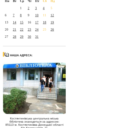
Пн
Вт
Ср
Чт
Пт
Сб
Нд
1
2
3
4
5
6
7
8
9
10
11
12
13
14
15
16
17
18
19
20
21
22
23
24
25
26
27
28
29
30
31
НАША АДРЕСА:
Костянтинівська центральна міська
бібліотека знаходиться за адресою:
85113 м. Костянтинівка Донецької області
б/р Космонавтів, 11