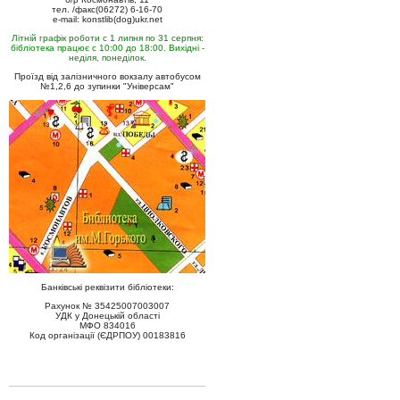
тел. /факс(06272) 6-16-70
e-mail: konstlib(dog)ukr.net
Літній графік роботи с 1 липня по 31 серпня:
бібліотека працює с 10:00 до 18:00. Вихідні -
неділя, понеділок.
Проїзд від залізничного вокзалу автобусом
№1,2,6 до зупинки "Універсам"
Банківські реквізити бібліотеки:
Рахунок № 35425007003007
УДК у Донецькій області
МФО 834016
Код організації (ЄДРПОУ) 00183816