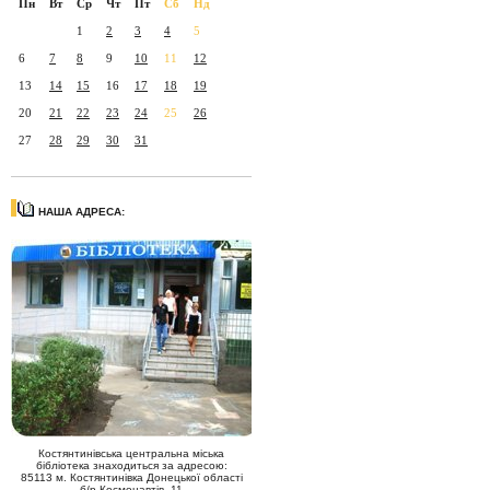
Пн
Вт
Ср
Чт
Пт
Сб
Нд
1
2
3
4
5
6
7
8
9
10
11
12
13
14
15
16
17
18
19
20
21
22
23
24
25
26
27
28
29
30
31
НАША АДРЕСА:
Костянтинівська центральна міська
бібліотека знаходиться за адресою:
85113 м. Костянтинівка Донецької області
б/р Космонавтів, 11