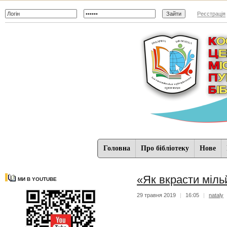
Реєстрація
Головна
Про бібліотеку
Нове
«Як вкрасти міль
МИ В YOUTUBE
29 травня 2019
|
16:05
|
nataly