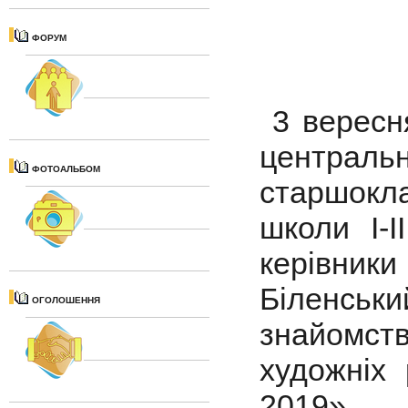
ФОРУМ
3 вересня
центральн
ФОТОАЛЬБОМ
старшокла
школи І-І
керівники
Біленськи
ОГОЛОШЕННЯ
знайомс
художніх
2019»