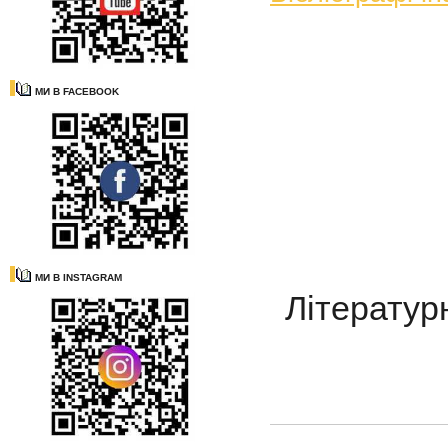
МИ В FACEBOOK
МИ В INSTAGRAM
Літерату