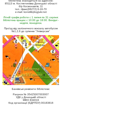
бібліотека знаходиться за адресою:
85113 м. Костянтинівка Донецької області
б/р Космонавтів, 11
тел. /факс(06272) 6-16-70
e-mail: konstlib(dog)ukr.net
Літній графік роботи с 1 липня по 31 серпня:
бібліотека працює с 10:00 до 18:00. Вихідні -
неділя, понеділок.
Проїзд від залізничного вокзалу автобусом
№1,2,6 до зупинки "Універсам"
Банківські реквізити бібліотеки:
Рахунок № 35425007003007
УДК у Донецькій області
МФО 834016
Код організації (ЄДРПОУ) 00183816