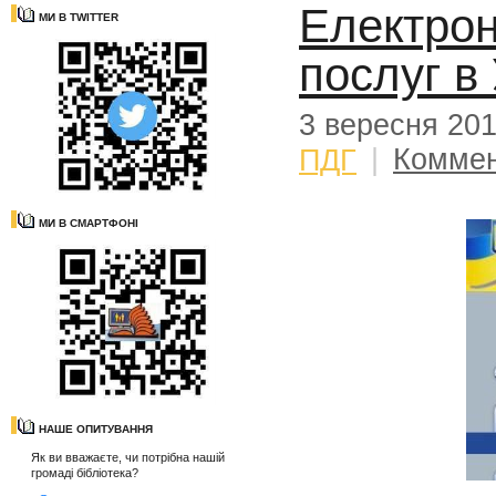
Електро
МИ В TWITTER
послуг в
3 вересня 20
ПДГ
|
Коммен
МИ В СМАРТФОНІ
НАШЕ ОПИТУВАННЯ
Як ви вважаєте, чи потрібна нашій
громаді бібліотека?