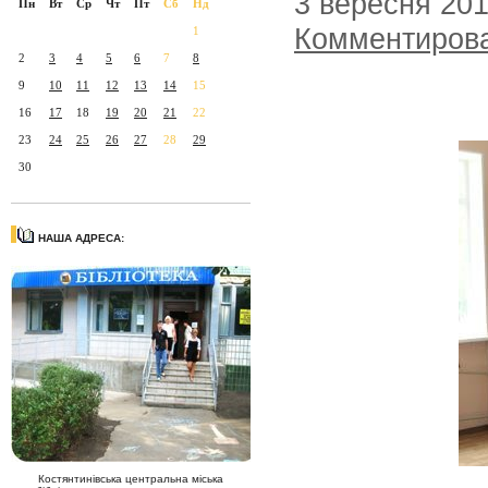
3 вересня 20
Пн
Вт
Ср
Чт
Пт
Сб
Нд
Комментиров
1
2
3
4
5
6
7
8
9
10
11
12
13
14
15
16
17
18
19
20
21
22
23
24
25
26
27
28
29
30
НАША АДРЕСА:
Костянтинівська центральна міська