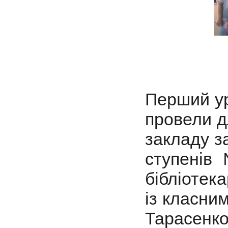
Перший ур
провели д
закладу за
ступенів
бібліоте
із класни
Тарасенко