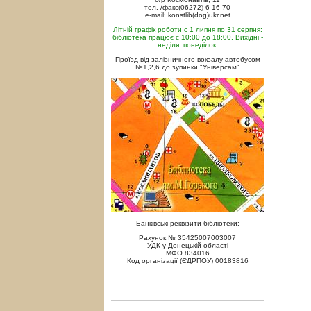
тел. /факс(06272) 6-16-70
e-mail: konstlib(dog)ukr.net
Літній графік роботи с 1 липня по 31 серпня:
бібліотека працює с 10:00 до 18:00. Вихідні -
неділя, понеділок.
Проїзд від залізничного вокзалу автобусом
№1,2,6 до зупинки "Універсам"
Банківські реквізити бібліотеки:
Рахунок № 35425007003007
УДК у Донецькій області
МФО 834016
Код організації (ЄДРПОУ) 00183816