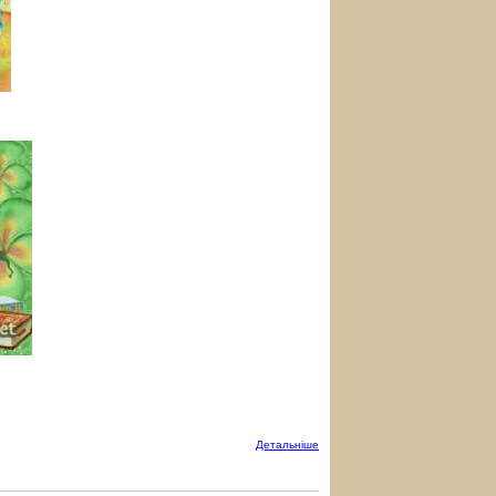
Детальнiше