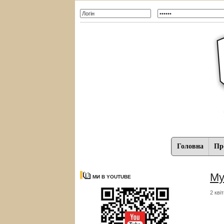
Головна
Про
Му
МИ В YOUTUBE
2 кві