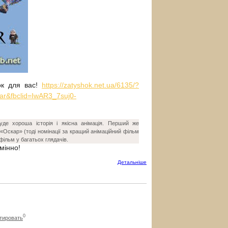
ок для вас!
https://zatyshok.net.ua/6135/?
r&fbclid=IwAR3_7suj0-
де хороша історія і якісна анімація. Перший же
«Оскар» (тоді номінації за кращий анімаційний фільм
фільм у багатьох глядачів.
мінно!
Детальнiше
0
тировать