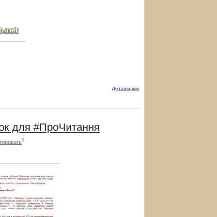
Детальнiше
к для #ПроЧитання
0
тировать