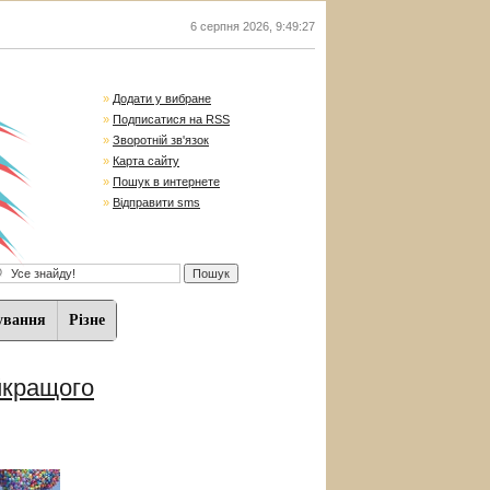
6 серпня 2026
,
9:49:28
»
Додати у вибране
»
Подписатися на RSS
»
Зворотній зв'язок
»
Карта сайту
»
Пошук в интернете
»
Відправити sms
ування
Різне
йкращого