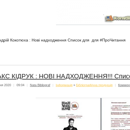
ндрій Кокотюха : Нові надходження Список для для #ПроЧитання
КС КІДРУК : НОВІ НАДХОДЖЕННЯ!!! Списо
тня 2020
|
09:04
|
Nata Bibliograf
|
Iнформацiя
»
Бібліографічна продукція
|
Коммен