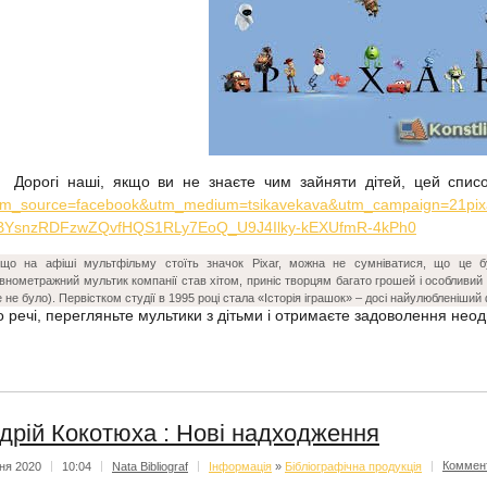
Дорогі наші, якщо ви не знаєте чим зайняти дітей, цей спис
tm_source=facebook&utm_medium=tsikavekava&utm_campaign=21pixa
BYsnzRDFzwZQvfHQS1RLy7EoQ_U9J4Ilky-kEXUfmR-4kPh0
що на афіші мультфільму стоїть значок Pixar, можна не сумніватися, що це бу
внометражний мультик компанії став хітом, приніс творцям багато грошей і особливий 
 не було). Первістком студії в 1995 році стала «Історія іграшок» – досі найулюбленіший 
о речі, перегляньте мультики з дітьми і отримаєте задоволення неод
дрій Кокотюха : Нові надходження
тня 2020
|
10:04
|
Nata Bibliograf
|
Iнформацiя
»
Бібліографічна продукція
|
Коммен