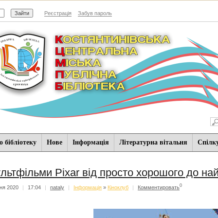
Реєстрація
Забув пароль
 бібліотеку
Нове
Iнформацiя
Літературна вітальня
Спiлк
льтфільми Pixar від просто хорошого до на
0
тня 2020
|
17:04
|
nataly
|
Iнформацiя
»
Кіноклуб
|
Комментировать