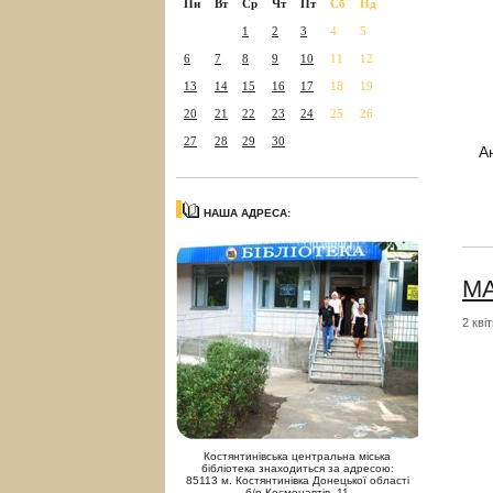
Пн
Вт
Ср
Чт
Пт
Сб
Нд
1
2
3
4
5
6
7
8
9
10
11
12
13
14
15
16
17
18
19
20
21
22
23
24
25
26
27
28
29
30
А
НАША АДРЕСА:
МА
2 кві
Костянтинівська центральна міська
бібліотека знаходиться за адресою:
85113 м. Костянтинівка Донецької області
б/р Космонавтів, 11