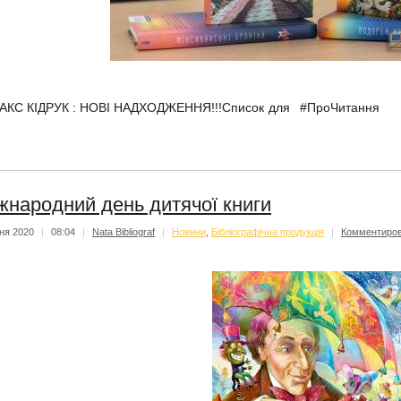
АКС КІДРУК : НОВІ НАДХОДЖЕННЯ!!!
Список для #ПроЧитання
жнародний день дитячої книги
тня 2020
|
08:04
|
Nata Bibliograf
|
Новини
,
Бібліографічна продукція
|
Комментиро