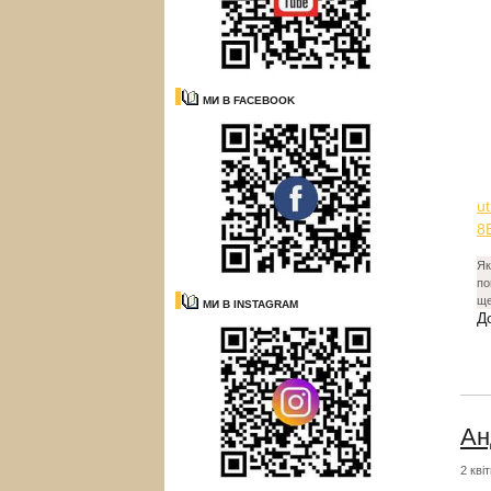
МИ В FACEBOOK
u
8
Як
по
ще
МИ В INSTAGRAM
Д
Ан
2 кві