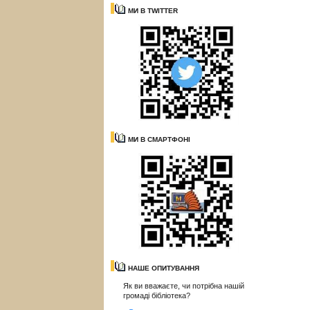
МИ В TWITTER
МИ В СМАРТФОНІ
НАШЕ ОПИТУВАННЯ
Як ви вважаєте, чи потрібна нашій
громаді бібліотека?