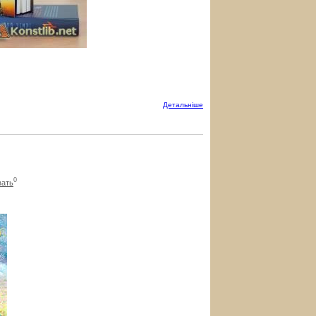
Детальнiше
0
вать