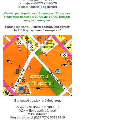
тел. /факс(06272) 6-16-70
e-mail: konstlib(dog)ukr.net
Літній графік роботи с 1 липня по 31 серпня:
бібліотека працює с 10:00 до 18:00. Вихідні -
неділя, понеділок.
Проїзд від залізничного вокзалу автобусом
№1,2,6 до зупинки "Універсам"
Банківські реквізити бібліотеки:
Рахунок № 35425007003007
УДК у Донецькій області
МФО 834016
Код організації (ЄДРПОУ) 00183816