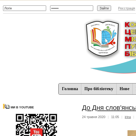
Реєстрація
Головна
Про бібліотеку
Нове
До Дня слов'янськ
МИ В YOUTUBE
24 травня 2020
|
11:05
|
irina
|