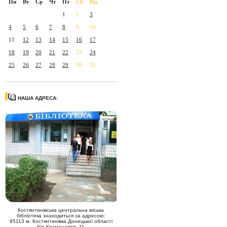
Пн
Вт
Ср
Чт
Пт
Сб
Нд
1
2
3
4
5
6
7
8
9
10
11
12
13
14
15
16
17
18
19
20
21
22
23
24
25
26
27
28
29
30
31
НАША АДРЕСА:
Костянтинівська центральна міська
бібліотека знаходиться за адресою:
85113 м. Костянтинівка Донецької області
б/р Космонавтів, 11