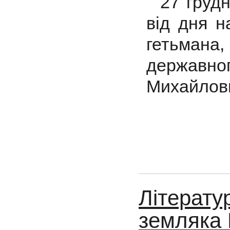
27 груд
від дня н
гетьман
державн
Михайлов
Літератур
земляка