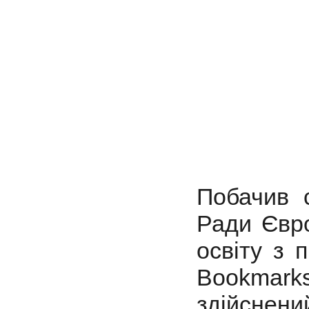
Побачив с
Ради Євро
освіту з 
Bookmark
здійснени