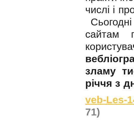
числі і пр
Сьогодні
сайтам 
корис
вебліог
зламу ти
річчя з д
veb-Les-1
71)