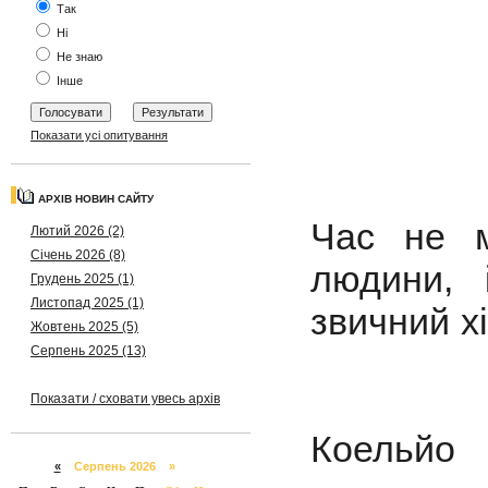
Так
Ні
Не знаю
Інше
Показати усі опитування
АРХІВ НОВИН САЙТУ
Час не м
Лютий 2026 (2)
Січень 2026 (8)
людини, 
Грудень 2025 (1)
Листопад 2025 (1)
звичний хі
Жовтень 2025 (5)
Серпень 2025 (13)
П
Показати / сховати увесь архів
Коельйо
«
Серпень 2026 »