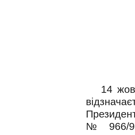
14 жовт
відзначає
Президент
№ 966/99