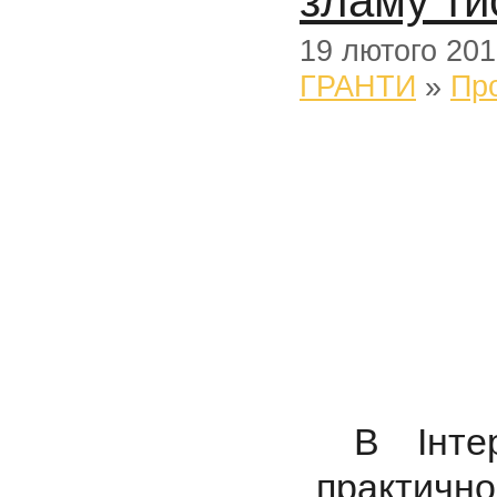
зламу ти
19 лютого 20
ГРАНТИ
»
Пр
В Інтер
практичн