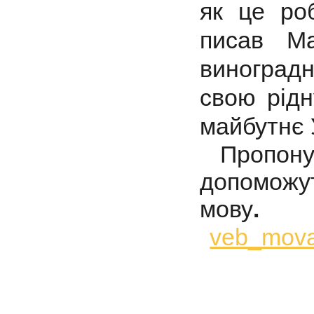
як це ро
писав Ма
виноградн
свою рідн
майбутнє 
Пропонуєм
допоможут
мову
.
veb_mova