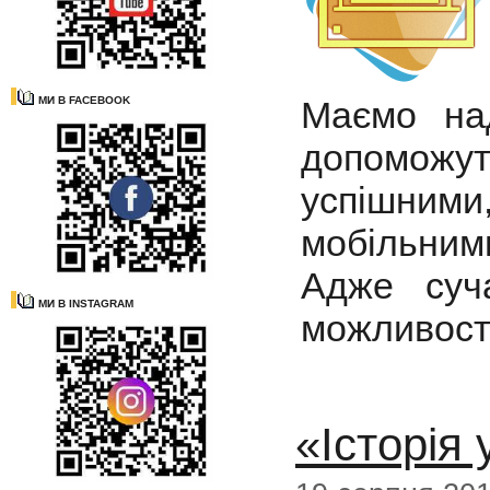
МИ В FACEBOOK
Маємо над
допоможу
успішним
мобільними
Адже суч
МИ В INSTAGRAM
можливост
«Історія