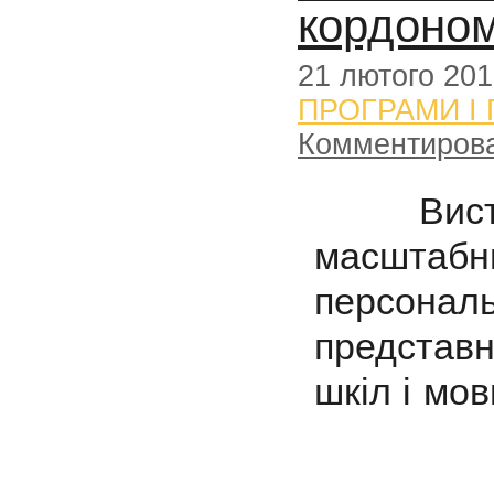
кордоно
21 лютого 20
ПРОГРАМИ І
Комментиров
Виставк
масштабн
персо
представ
шкіл і мов