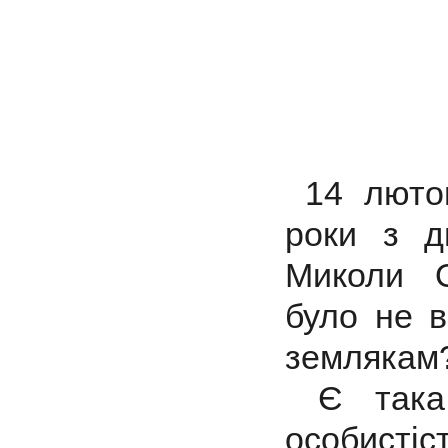
14 лютог
роки з д
Миколи 
було не в
землякам
Є така 
особистіс