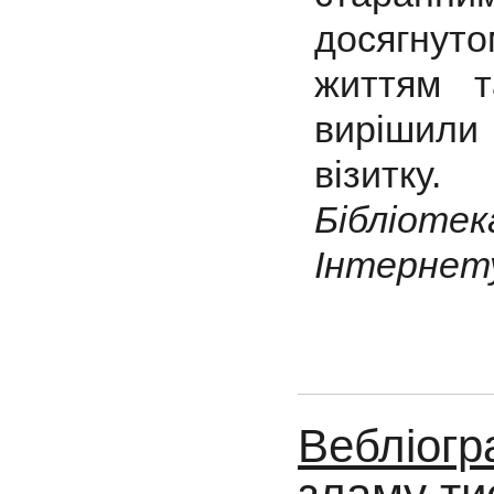
досягнут
життям т
вирішили 
візитку.
Бібліотек
Інтернету
Вебліогр