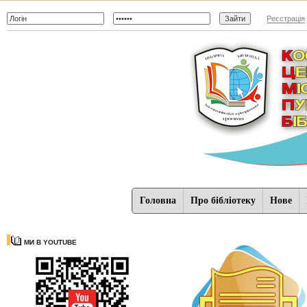
Реєстрація
Головна
Про бібліотеку
Нове
МИ В YOUTUBE