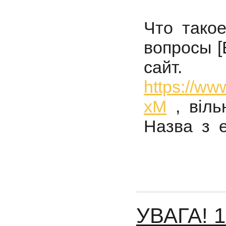
Что тако
вопросы
[
сайт
https://w
xM
, вільн
Назва з е
УВАГА! 1