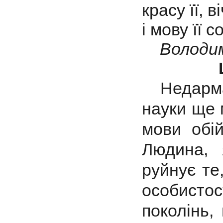
красу її, в
і мову її с
Володи
Недарма
науки ще 
мови обій
Людина, 
руйнує те
особисто
поколінь,