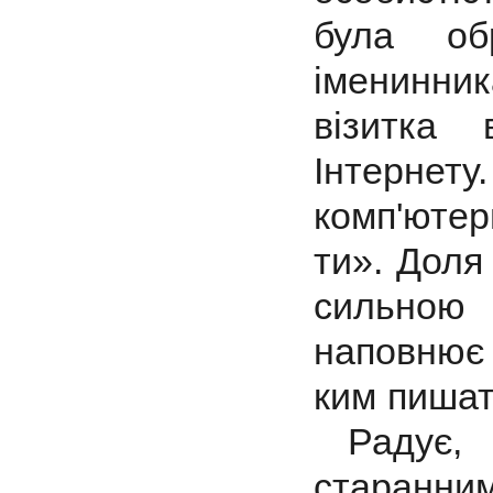
була об
іменинни
візитка
Інтернету
комп'ютер
ти». Доля
сильною
наповнює 
ким пишат
Радує, 
старанн