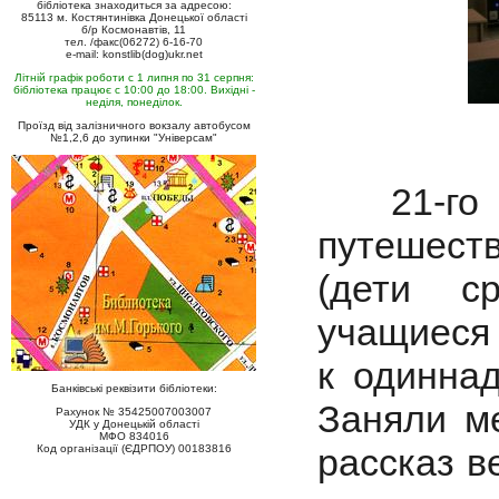
бібліотека знаходиться за адресою:
85113 м. Костянтинівка Донецької області
б/р Космонавтів, 11
тел. /факс(06272) 6-16-70
e-mail: konstlib(dog)ukr.net
Літній графік роботи с 1 липня по 31 серпня:
бібліотека працює с 10:00 до 18:00. Вихідні -
неділя, понеділок.
Проїзд від залізничного вокзалу автобусом
№1,2,6 до зупинки "Універсам"
21-го а
путешест
(дети с
учащиеся 
к одиннад
Банківські реквізити бібліотеки:
Заняли м
Рахунок № 35425007003007
УДК у Донецькій області
МФО 834016
рассказ в
Код організації (ЄДРПОУ) 00183816