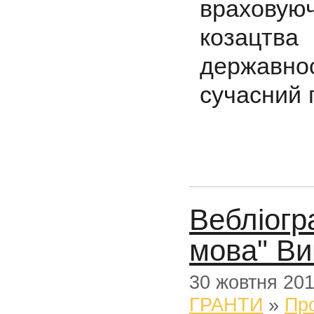
враховую
козацтв
державн
сучасний 
Вебліогр
мова" Ви
30 жовтня 20
ГРАНТИ
»
Пр