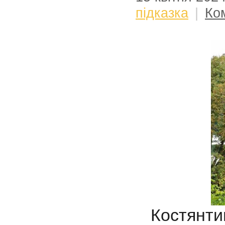
підказка
|
Ко
Костянти