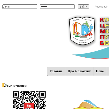
Реєстрація
Головна
Про бібліотеку
Нове
МИ В YOUTUBE