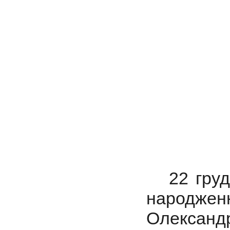
22 грудня
народжен
Олександ