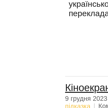
українс
переклада
Кіноекран
9 грудня 2023
підказка
|
Ко