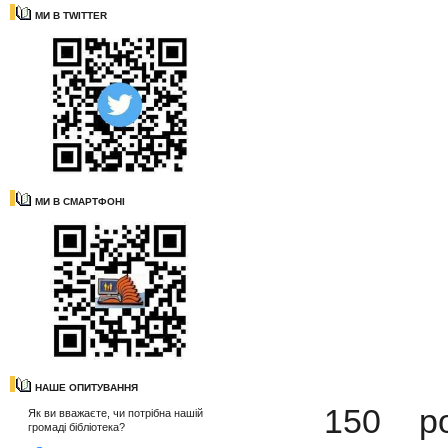
МИ В TWITTER
МИ В СМАРТФОНІ
НАШЕ ОПИТУВАННЯ
150 рок
Як ви вважаєте, чи потрібна нашій
громаді бібліотека?