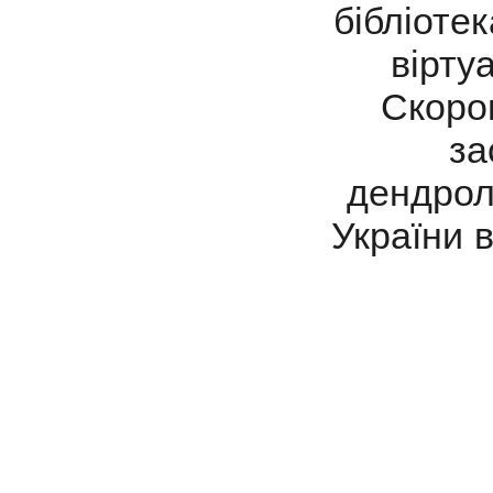
бібліоте
вірту
Скороп
за
дендрол
України 