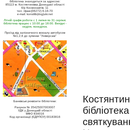
бібліотека знаходиться за адресою:
85113 м. Костянтинівка Донецької області
б/р Космонавтів, 11
тел. /факс(06272) 6-16-70
e-mail: konstlib(dog)ukr.net
Літній графік роботи с 1 липня по 31 серпня:
бібліотека працює с 10:00 до 18:00. Вихідні -
неділя, понеділок.
Проїзд від залізничного вокзалу автобусом
№1,2,6 до зупинки "Універсам"
Костянтин
Банківські реквізити бібліотеки:
бібліот
Рахунок № 35425007003007
УДК у Донецькій області
МФО 834016
Код організації (ЄДРПОУ) 00183816
святкуван