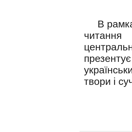
В рамках
читання 
централь
презенту
українськ
твори і су