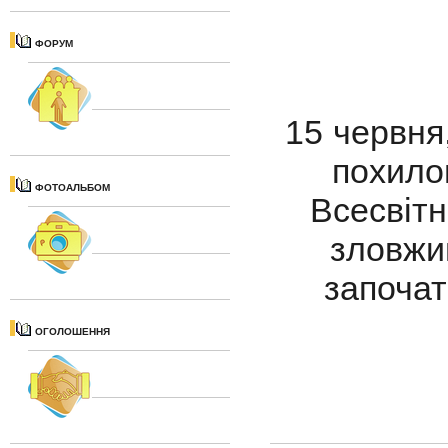
ФОРУМ
15 червня
похилог
ФОТОАЛЬБОМ
Всесвітн
зловжи
започа
ОГОЛОШЕННЯ