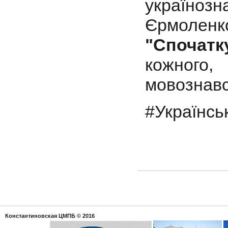
україно
Єрмоле
"Спочатк
кожного
мовознавс
#Українс
Константиновская ЦМПБ
© 2016