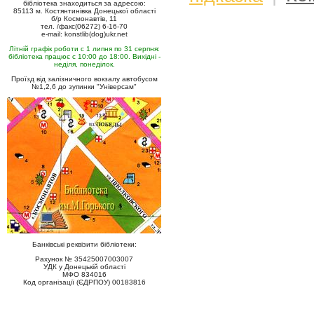
бібліотека знаходиться за адресою:
85113 м. Костянтинівка Донецької області
б/р Космонавтів, 11
тел. /факс(06272) 6-16-70
e-mail: konstlib(dog)ukr.net
Літній графік роботи с 1 липня по 31 серпня:
бібліотека працює с 10:00 до 18:00. Вихідні -
неділя, понеділок.
Проїзд від залізничного вокзалу автобусом
№1,2,6 до зупинки "Універсам"
Банківські реквізити бібліотеки:
Рахунок № 35425007003007
УДК у Донецькій області
МФО 834016
Код організації (ЄДРПОУ) 00183816