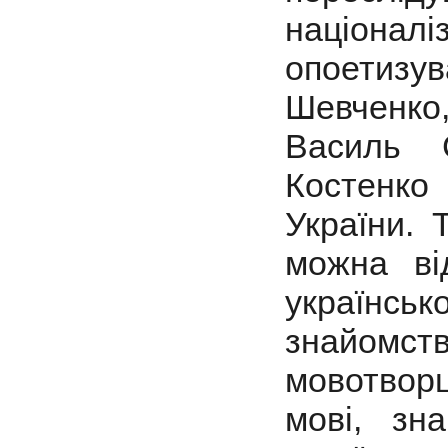
націоналіз
опоетизу
Шевченко
Василь 
Костенко
України.
можна ві
українськ
знайомс
мовотвор
мові, зн