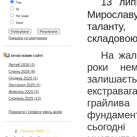
13 липн
Так
Ні
Мирославу
Не знаю
Інше
таланту,
складовою 
Показати усі опитування
На жаль,
АРХІВ НОВИН САЙТУ
роки не
Лютий 2026 (2)
Січень 2026 (8)
залишаєт
Грудень 2025 (1)
Листопад 2025 (1)
екстрава
Жовтень 2025 (5)
Серпень 2025 (13)
грайли
фундамен
Показати / сховати увесь архів
сьогодн
«
Серпень 2026 »