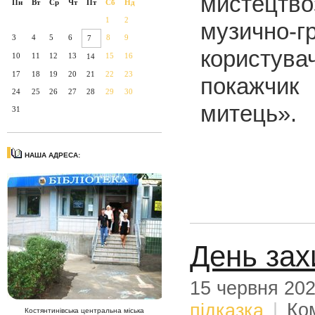
мистецтв
Пн
Вт
Ср
Чт
Пт
Сб
Нд
1
2
музично
3
4
5
6
8
9
7
корист
10
11
12
13
15
16
14
17
18
19
20
21
22
23
покажчи
24
25
26
27
28
29
30
митець».
31
НАША АДРЕСА:
День зах
15 червня 20
підказка
|
Ко
Костянтинівська центральна міська