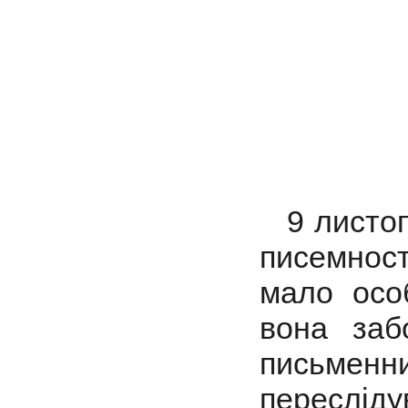
9 листопа
писемност
мало осо
вона забо
письменн
переслі