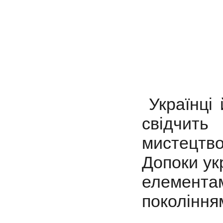
Українці 
свідчить
мистецтв
Допоки ук
елементам
поколінн