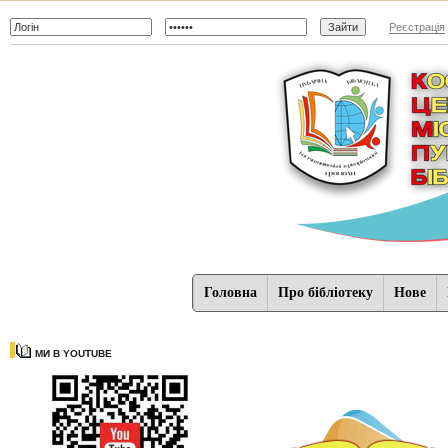
Реєстрація
Головна
Про бібліотеку
Нове
МИ В YOUTUBE