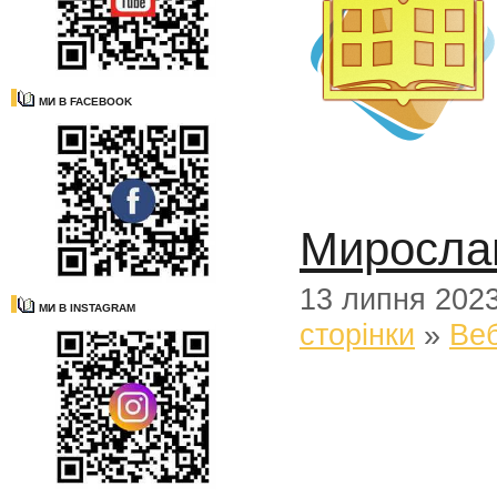
МИ В FACEBOOK
Мирослав
13 липня 202
МИ В INSTAGRAM
сторінки
»
Веб