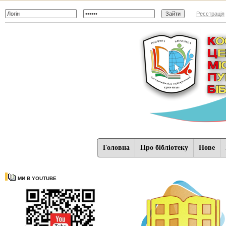
Реєстрація
Головна
Про бібліотеку
Нове
МИ В YOUTUBE