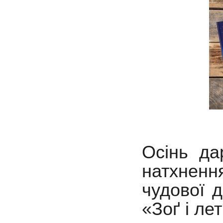
Осінь дар
натхнен
чудової 
«Зоґ і ле