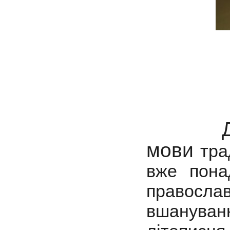
мови
тра
вже пона
правосл
вшануван