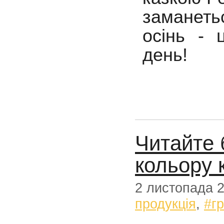
заманетьс
осінь - 
день!
Читайте 
кольору 
2 листопада 
продукція
,
#г