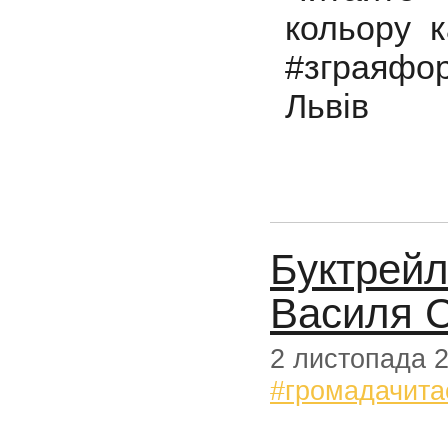
кольору к
#зграяфо
Львів
Буктрейл
Василя 
2 листопада 
#громадачита