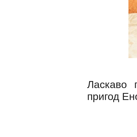
Ласкаво 
пригод Ен