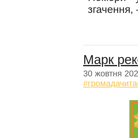
згачення, 
Марк рек
30 жовтня 20
#громадачита