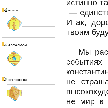
истинно т
— единств
ФОРУМ
Итак, дор
твоим буду
ФОТОАЛЬБОМ
Мы расск
событи
константи
не страша
ОГОЛОШЕННЯ
высокоху
не мир в 