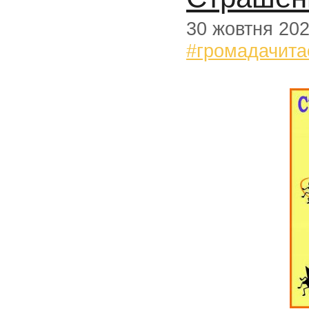
30 жовтня 20
#громадачита