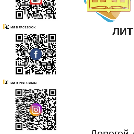
МИ В FACEBOOK
ЛИТ
МИ В INSTAGRAM
Д
орогой 