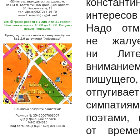
константи
бібліотека знаходиться за адресою:
85113 м. Костянтинівка Донецької області
б/р Космонавтів, 11
интерес
тел. /факс(06272) 6-16-70
e-mail: konstlib(dog)ukr.net
Літній графік роботи с 1 липня по 31 серпня:
Надо отм
бібліотека працює с 10:00 до 18:00. Вихідні -
неділя, понеділок.
Проїзд від залізничного вокзалу автобусом
не жалуе
№1,2,6 до зупинки "Універсам"
ни Лите
внимание
пишущего,
отпугивает
симпатиям
Банківські реквізити бібліотеки:
поэтами,
Рахунок № 35425007003007
УДК у Донецькій області
МФО 834016
Код організації (ЄДРПОУ) 00183816
от време