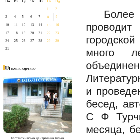
Пн
Вт
Ср
Чт
Пт
Сб
Нд
1
2
Более 20
3
4
5
6
7
9
8
проводит
10
11
12
13
14
16
15
17
18
19
20
21
22
23
городской
24
25
26
27
28
29
30
31
много л
объедине
НАША АДРЕСА:
Литерат
и проведе
бесед, ав
С Ф Турч
месяца, б
Костянтинівська центральна міська