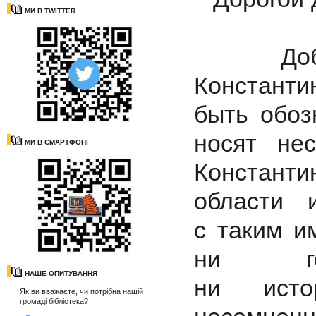
МИ В TWITTER
Добро 
Константи
быть обоз
носят не
МИ В СМАРТФОНІ
Констант
области 
с таким и
ни гео
НАШЕ ОПИТУВАННЯ
ни истор
Як ви вважаєте, чи потрібна нашій
громаді бібліотека?