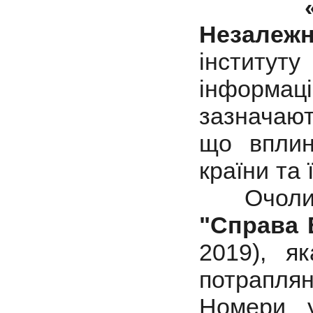
«30 з
Незале
інституту
інформа
зазначают
що вплин
країни та 
Очолил
"Справа 
2019), я
потрапля
Номери 