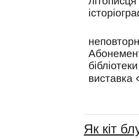
літописця
історіогра
До цьо
неповторн
Абонемен
бібліотек
виставка
Як кіт б