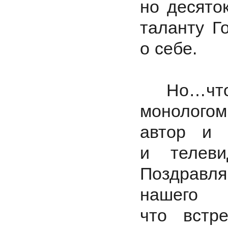
но десято
таланту Г
о себе.
Но…чтобы
монологом
автор и 
и телеви
Поздравл
нашего 
что встр