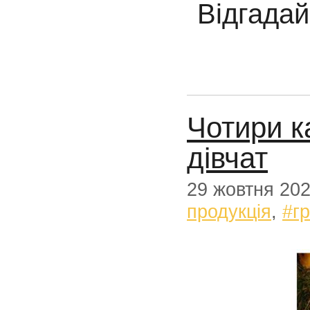
Відгадай
Чотири к
дівчат
29 жовтня 20
продукція
,
#г