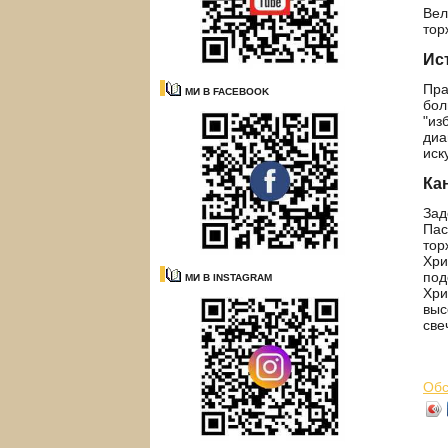
Вел
тор
Ис
Пра
МИ В FACEBOOK
бол
"из
диа
иск
Ка
Зад
Пас
тор
Хри
под
МИ В INSTAGRAM
Хри
выс
све
Обс