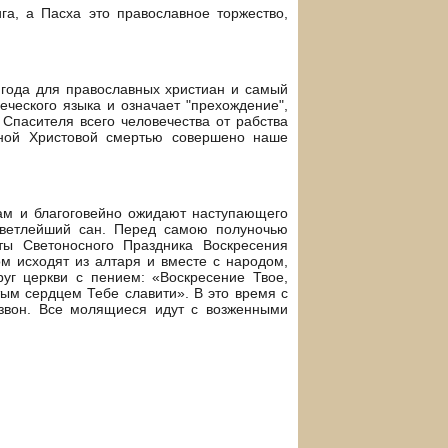
га, а Пасха это православное торжество,
 года для православных христиан и самый
ческого языка и означает "прехождение",
 Спасителя всего человечества от рабства
тной Христовой смертью совершено наше
рам и благоговейно ожидают наступающего
светлейший сан. Перед самою полуночью
ты Светоносного Праздника Воскресения
м исходят из алтаря и вместе с народом,
уг церкви с пением: «Воскресение Твое,
тым сердцем Тебе славити». В это время с
езвон. Все молящиеся идут с возженными