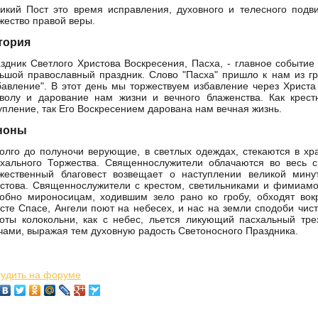
икий Пост это время исправления, духовного и телесного подви
жество правой веры.
тория
здник Светлого Христова Воскресения, Пасха, - главное событие
ьшой православный праздник. Слово "Пасха" пришло к нам из гре
бавление". В этот день мы торжествуем избавление через Христа
волу и дарование нам жизни и вечного блаженства. Как крес
упление, так Его Воскресением дарована нам вечная жизнь.
ноны
олго до полуночи верующие, в светлых одеждах, стекаются в х
хального Торжества. Священнослужители облачаются во весь 
жественный благовест возвещает о наступлении великой мину
стова. Священнослужители с крестом, светильниками и фимиамо
обно мироносицам, ходившим зело рано ко гробу, обходят вокр
сте Спасе, Ангели поют на небесех, и нас на земли сподоби чис
оты колокольни, как с небес, льется ликующий пасхальный тр
чами, выражая тем духовную радость Светоносного Праздника.
удить на форуме