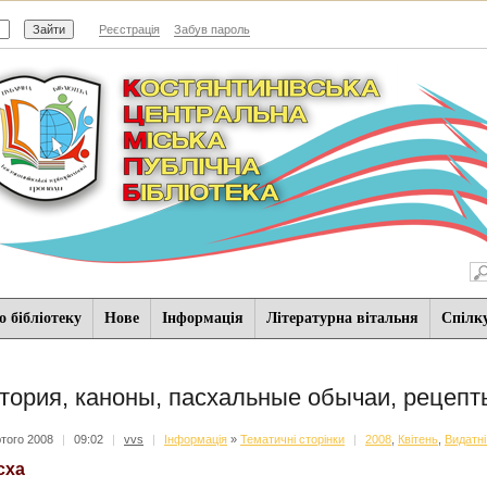
Реєстрація
Забув пароль
 бібліотеку
Нове
Iнформацiя
Літературна вітальня
Спiлк
тория, каноны, пасхальные обычаи, рецепт
того 2008
|
09:02
|
vvs
|
Iнформацiя
»
Тематичні сторінки
|
2008
,
Квітень
,
Видатні
сха