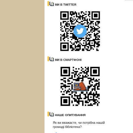
МИ В TWITTER
МИ В СМАРТФОНІ
НАШЕ ОПИТУВАННЯ
Як ви вважаєте, чи потрібна нашій
громаді бібліотека?