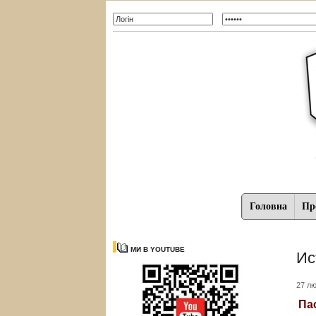
Головна
Про
МИ В YOUTUBE
Ис
27 лю
Па