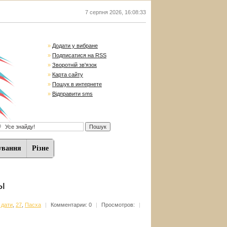
7 серпня 2026
,
16:08:34
»
Додати у вибране
»
Подписатися на RSS
»
Зворотній зв'язок
»
Карта сайту
»
Пошук в интернете
»
Відправити sms
ування
Різне
ы
 дати
,
27
,
Пасха
|
Комментарии: 0
|
Просмотров:
|