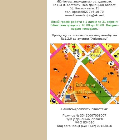
бібліотека знаходиться за адресою:
85113 м. Костянтинівка Донецької області
б/р Космонавтів, 11
тел. /факс(06272) 6-16-70
e-mail: konstlib(dog)ukr.net
Літній графік роботи с 1 липня по 31 серпня:
бібліотека працює с 10:00 до 18:00. Вихідні -
неділя, понеділок.
Проїзд від залізничного вокзалу автобусом
№1,2,6 до зупинки "Універсам"
Банківські реквізити бібліотеки:
Рахунок № 35425007003007
УДК у Донецькій області
МФО 834016
Код організації (ЄДРПОУ) 00183816