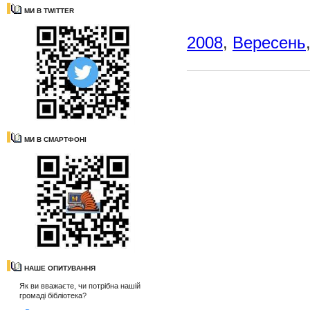
МИ В TWITTER
2008
,
Вересень
МИ В СМАРТФОНІ
НАШЕ ОПИТУВАННЯ
Як ви вважаєте, чи потрібна нашій
громаді бібліотека?