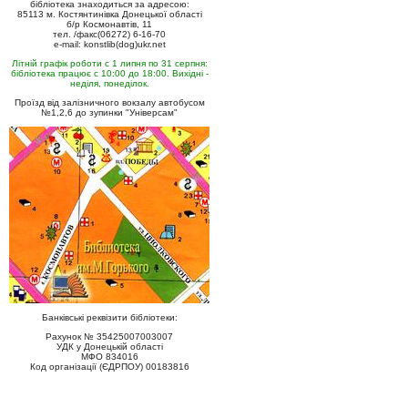
бібліотека знаходиться за адресою:
85113 м. Костянтинівка Донецької області
б/р Космонавтів, 11
тел. /факс(06272) 6-16-70
e-mail: konstlib(dog)ukr.net
Літній графік роботи с 1 липня по 31 серпня:
бібліотека працює с 10:00 до 18:00. Вихідні -
неділя, понеділок.
Проїзд від залізничного вокзалу автобусом
№1,2,6 до зупинки "Універсам"
Банківські реквізити бібліотеки:
Рахунок № 35425007003007
УДК у Донецькій області
МФО 834016
Код організації (ЄДРПОУ) 00183816