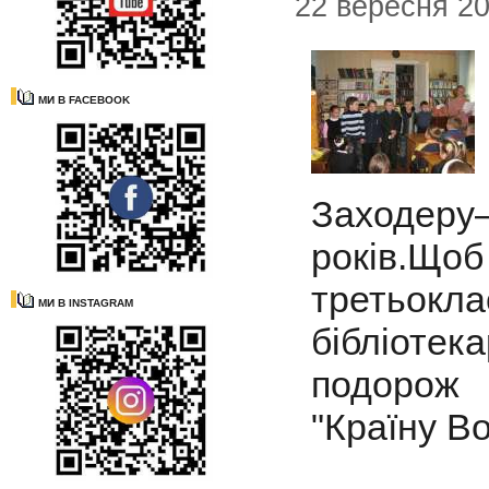
22 вересня 2
МИ В FACEBOOK
Заходер
років.Що
третьокла
МИ В INSTAGRAM
бібліотек
подорож
"Країну В