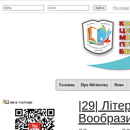
Реєстрація
Головна
Про бібліотеку
Нове
|29| Літ
МИ В YOUTUBE
Вообраз