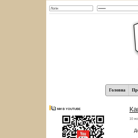
Головна
Про
Ка
МИ В YOUTUBE
10 жо
Д