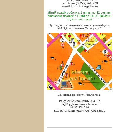
тел. /факс(06272) 6-16-70
e-mail: konstlib(dog)ukr.net
Літній графік роботи с 1 липня по 31 серпня:
бібліотека працює с 10:00 до 18:00. Вихідні -
неділя, понеділок.
Проїзд від залізничного вокзалу автобусом
№1,2,6 до зупинки "Універсам"
Банківські реквізити бібліотеки:
Рахунок № 35425007003007
УДК у Донецькій області
МФО 834016
Код організації (ЄДРПОУ) 00183816