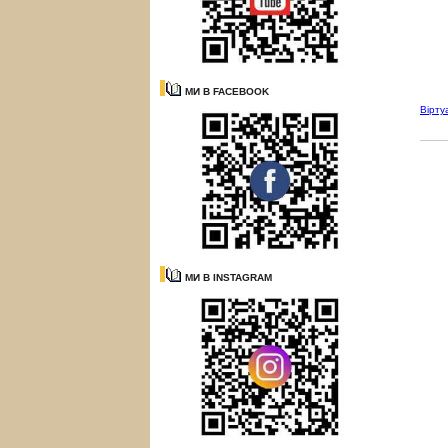
МИ В FACEBOOK
Вірту
МИ В INSTAGRAM