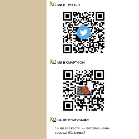
МИ В TWITTER
МИ В СМАРТФОНІ
НАШЕ ОПИТУВАННЯ
Як ви вважаєте, чи потрібна нашій
громаді бібліотека?