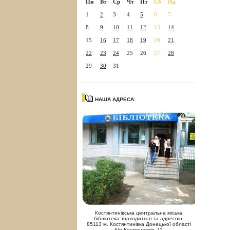
Пн
Вт
Ср
Чт
Пт
Сб
Нд
1
2
3
4
5
6
7
8
9
10
11
12
13
14
15
16
17
18
19
20
21
22
23
24
25
26
27
28
29
30
31
НАША АДРЕСА:
Костянтинівська центральна міська
бібліотека знаходиться за адресою:
85113 м. Костянтинівка Донецької області
б/р Космонавтів, 11