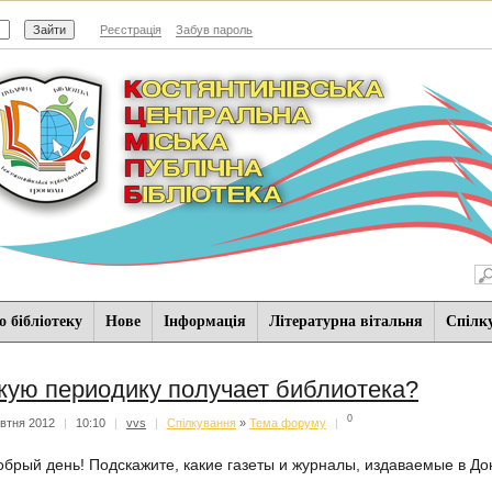
Реєстрація
Забув пароль
 бібліотеку
Нове
Iнформацiя
Літературна вітальня
Спiлк
кую периодику получает библиотека?
0
втня 2012
|
10:10
|
vvs
|
Спiлкування
»
Тема форуму
|
обрый день! Подскажите, какие газеты и журналы, издаваемые в До