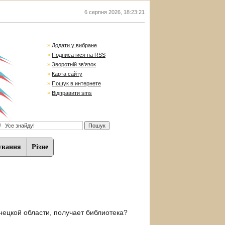
6 серпня 2026
,
18:23:22
»
Додати у вибране
»
Подписатися на RSS
»
Зворотній зв'язок
»
Карта сайту
»
Пошук в интернете
»
Відправити sms
ування
Різне
нецкой области, получает библиотека?