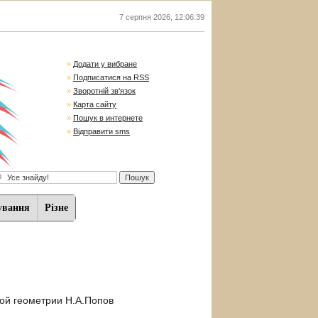
7 серпня 2026
,
12:06:39
»
Додати у вибране
»
Подписатися на RSS
»
Зворотній зв'язок
»
Карта сайту
»
Пошук в интернете
»
Відправити sms
ування
Різне
ной геометрии Н.А.Попов