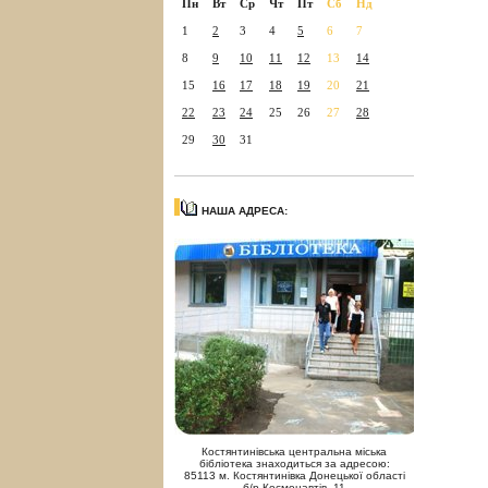
Пн
Вт
Ср
Чт
Пт
Сб
Нд
1
2
3
4
5
6
7
8
9
10
11
12
13
14
15
16
17
18
19
20
21
22
23
24
25
26
27
28
29
30
31
НАША АДРЕСА:
Костянтинівська центральна міська
бібліотека знаходиться за адресою:
85113 м. Костянтинівка Донецької області
б/р Космонавтів, 11