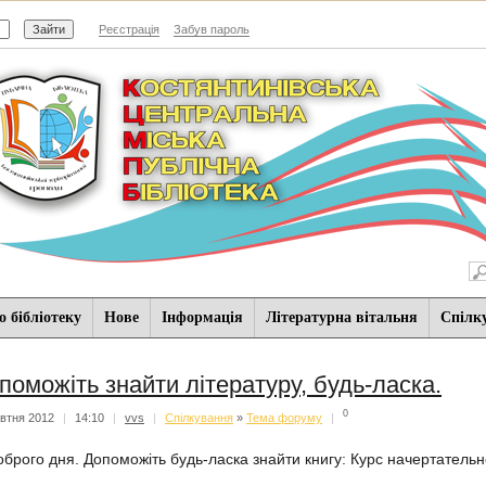
Реєстрація
Забув пароль
 бібліотеку
Нове
Iнформацiя
Літературна вітальня
Спiлк
поможіть знайти літературу, будь-ласка.
0
втня 2012
|
14:10
|
vvs
|
Спiлкування
»
Тема форуму
|
оброго дня. Допоможіть будь-ласка знайти книгу: Курс начертатель