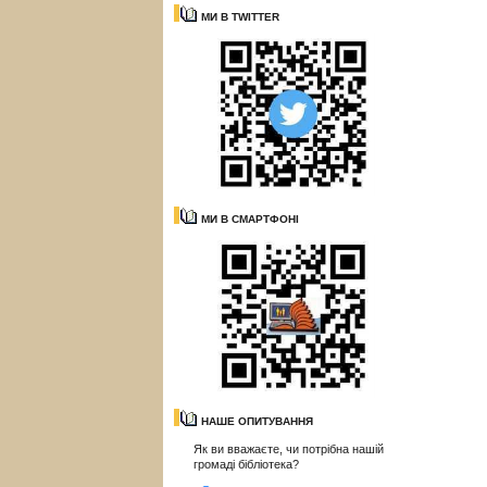
МИ В TWITTER
МИ В СМАРТФОНІ
НАШЕ ОПИТУВАННЯ
Як ви вважаєте, чи потрібна нашій
громаді бібліотека?