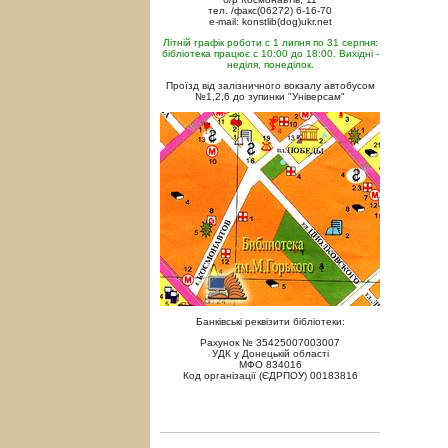
тел. /факс(06272) 6-16-70
e-mail: konstlib(dog)ukr.net
Літній графік роботи с 1 липня по 31 серпня:
бібліотека працює с 10:00 до 18:00. Вихідні -
неділя, понеділок.
Проїзд від залізничного вокзалу автобусом
№1,2,6 до зупинки "Універсам"
Банківські реквізити бібліотеки:
Рахунок № 35425007003007
УДК у Донецькій області
МФО 834016
Код організації (ЄДРПОУ) 00183816