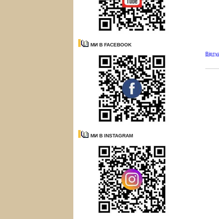
МИ В FACEBOOK
Вірту
МИ В INSTAGRAM