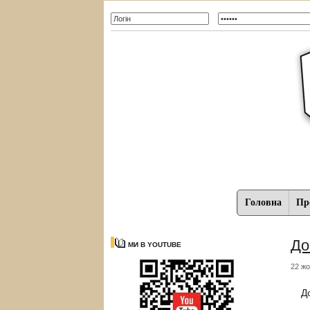
Головна
Про
До
МИ В YOUTUBE
22 жо
Д