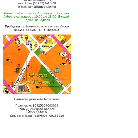
тел. /факс(06272) 6-16-70
e-mail: konstlib(dog)ukr.net
Літній графік роботи с 1 липня по 31 серпня:
бібліотека працює с 10:00 до 18:00. Вихідні -
неділя, понеділок.
Проїзд від залізничного вокзалу автобусом
№1,2,6 до зупинки "Універсам"
Банківські реквізити бібліотеки:
Рахунок № 35425007003007
УДК у Донецькій області
МФО 834016
Код організації (ЄДРПОУ) 00183816