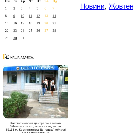
Пн
Вт
Ср
Чт
Пт
Сб
Нд
Новини
,
Жовте
1
2
3
4
5
6
7
8
9
10
11
12
13
14
15
16
17
18
19
20
21
22
23
24
25
26
27
28
29
30
31
НАША АДРЕСА:
Костянтинівська центральна міська
бібліотека знаходиться за адресою:
85113 м. Костянтинівка Донецької області
б/р Космонавтів, 11