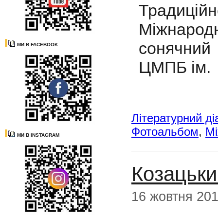
Традиці
Міжнародн
сонячний 
МИ В FACEBOOK
ЦМПБ ім.
Літературний ді
Фотоальбом
,
Мі
МИ В INSTAGRAM
Козацьки
16 жовтня 20