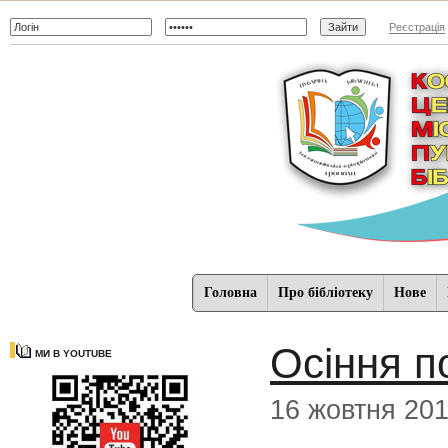
Реєстрація
Головна
Про бібліотеку
Нове
Осіння п
МИ В YOUTUBE
16 жовтня 20