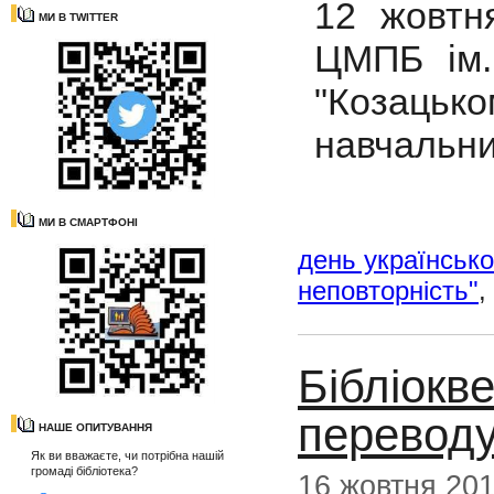
12 жовтн
МИ В TWITTER
ЦМПБ ім. 
"Козацько
навчальни
МИ В СМАРТФОНІ
день українсько
неповторність"
,
Бібліокв
переводу
НАШЕ ОПИТУВАННЯ
Як ви вважаєте, чи потрібна нашій
громаді бібліотека?
16 жовтня 20