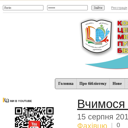
Реєстрація
Головна
Про бібліотеку
Нове
Вчимося 
МИ В YOUTUBE
15 серпня 20
0
Фахівцю
|