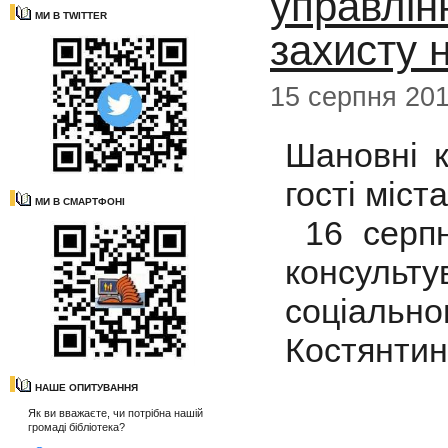
управлін
МИ В TWITTER
захисту 
15 серпня 20
Шановні к
гості міста
МИ В СМАРТФОНІ
16 серпн
консульту
соціал
Костянтині
НАШЕ ОПИТУВАННЯ
Як ви вважаєте, чи потрібна нашій
громаді бібліотека?