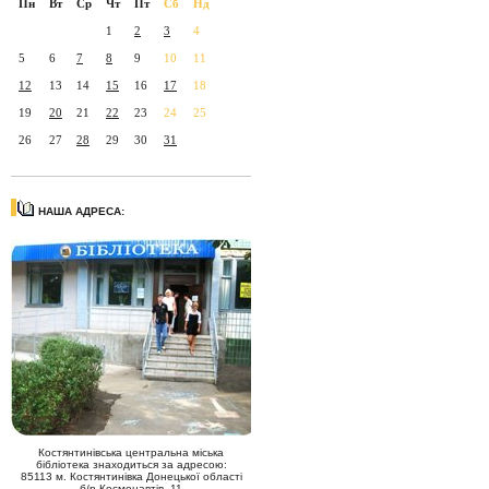
Пн
Вт
Ср
Чт
Пт
Сб
Нд
1
2
3
4
5
6
7
8
9
10
11
12
13
14
15
16
17
18
19
20
21
22
23
24
25
26
27
28
29
30
31
НАША АДРЕСА:
Костянтинівська центральна міська
бібліотека знаходиться за адресою:
85113 м. Костянтинівка Донецької області
б/р Космонавтів, 11