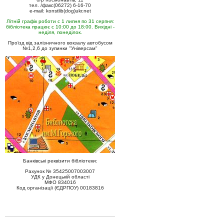
тел. /факс(06272) 6-16-70
e-mail: konstlib(dog)ukr.net
Літній графік роботи с 1 липня по 31 серпня:
бібліотека працює с 10:00 до 18:00. Вихідні -
неділя, понеділок.
Проїзд від залізничного вокзалу автобусом
№1,2,6 до зупинки "Універсам"
Банківські реквізити бібліотеки:
Рахунок № 35425007003007
УДК у Донецькій області
МФО 834016
Код організації (ЄДРПОУ) 00183816