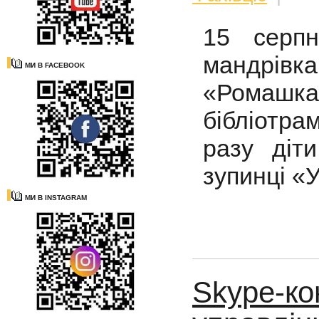
15 серп
мандрівк
МИ В FACEBOOK
«Ромашк
бібліотр
разу діти
зупинці «У
МИ В INSTAGRAM
Skype-ко