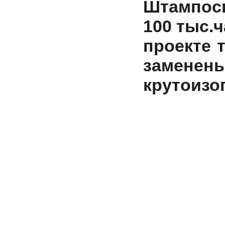
Штампосв
100 тыс.
проекте 
заменены
крутоизо