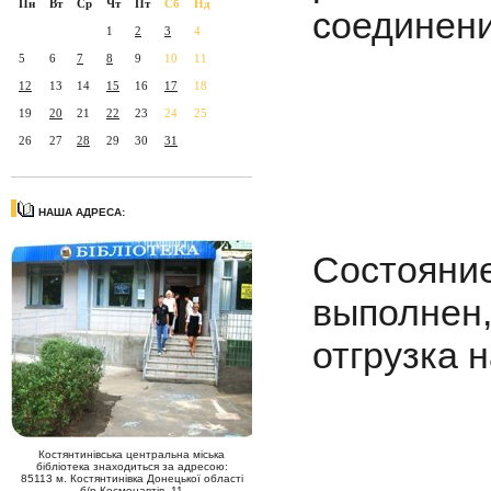
Пн
Вт
Ср
Чт
Пт
Сб
Нд
соединени
1
2
3
4
5
6
7
8
9
10
11
12
13
14
15
16
17
18
19
20
21
22
23
24
25
26
27
28
29
30
31
НАША АДРЕСА:
Состояние
выполнен,
отгрузка 
Костянтинівська центральна міська
бібліотека знаходиться за адресою:
85113 м. Костянтинівка Донецької області
б/р Космонавтів, 11