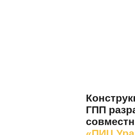
Констру
ГПП разр
совмест
«ПИЦ Ур