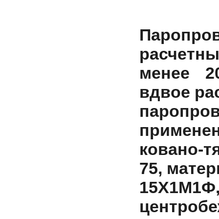
Паропр
расчетны
менее 2
вдвое ра
паропр
применен
ковано-т
75, матер
15Х1М1Ф
центробе