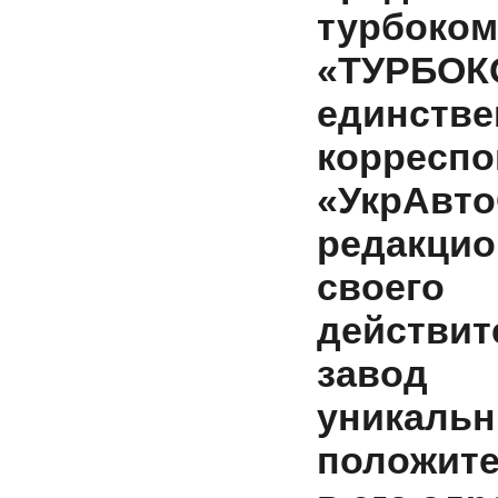
турбоко
«ТУРБОКО
единст
корреспо
«УкрАвт
редакцио
своего
действит
завод 
уникальн
положите