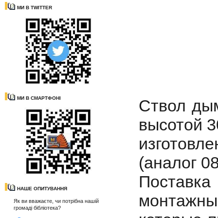
МИ В TWITTER
МИ В СМАРТФОНІ
Ствол ды
высотой 3
изготовле
(аналог 0
Поставк
НАШЕ ОПИТУВАННЯ
монтажны
Як ви вважаєте, чи потрібна нашій
громаді бібліотека?