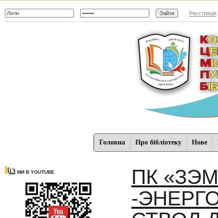
Реєстрація
Головна
Про бібліотеку
Нове
ПК «ЗЭ
МИ В YOUTUBE
-ЭНЕРГ