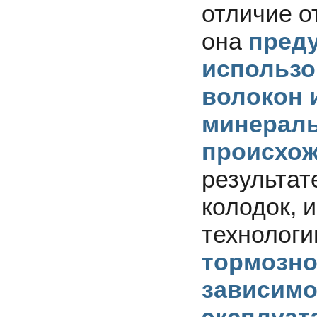
отличие от
она
пред
использ
волокон 
минера
происхо
результ
колодок, 
технолог
тормозно
зависи