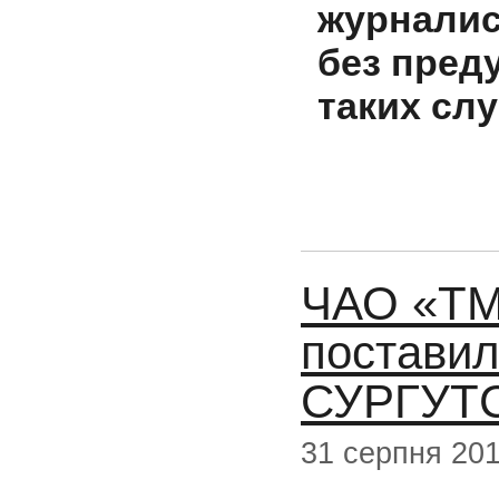
журналис
без пред
таких слу
ЧАО «Т
постави
СУРГУТ
31 серпня 20