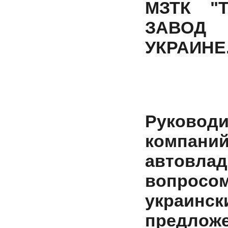
МЗТК "
ЗАВОД
УКРАИНЕ
Руково
компаний
автовл
вопросом
украи
предложе