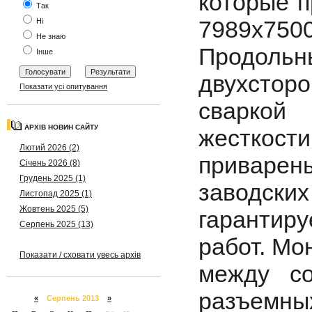
которые п
Так
7989x750
Ні
Не знаю
Продоль
Інше
двухсторо
Показати усі опитування
сваркой
АРХІВ НОВИН САЙТУ
жесткости
Лютий 2026 (2)
приварен
Січень 2026 (8)
Грудень 2025 (1)
заводских
Листопад 2025 (1)
Жовтень 2025 (5)
гарантир
Серпень 2025 (13)
работ. Мо
Показати / сховати увесь архів
между с
разъемны
«
Серпень 2013
»