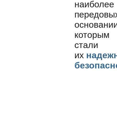
наиболее
передов
основании
которым 
стали
их
надежн
безопасн