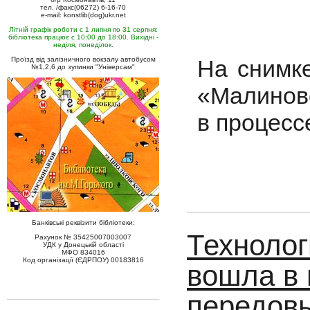
тел. /факс(06272) 6-16-70
e-mail: konstlib(dog)ukr.net
Літній графік роботи с 1 липня по 31 серпня:
бібліотека працює с 10:00 до 18:00. Вихідні -
неділя, понеділок.
На снимк
Проїзд від залізничного вокзалу автобусом
№1,2,6 до зупинки "Універсам"
«Малинов
в процесс
Банківські реквізити бібліотеки:
Техноло
Рахунок № 35425007003007
УДК у Донецькій області
МФО 834016
Код організації (ЄДРПОУ) 00183816
вошла в
передов