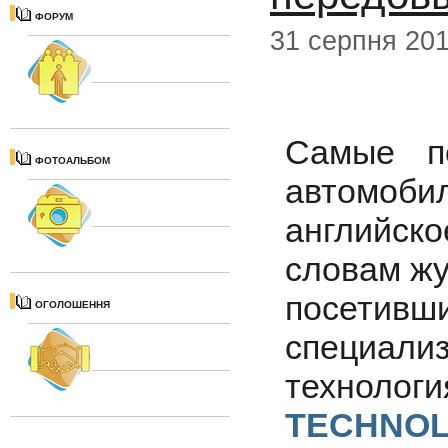
ФОРУМ
31 серпня 20
Самые п
ФОТОАЛЬБОМ
автомоби
английс
словам жу
посе
ОГОЛОШЕННЯ
специализ
технолог
TECHNO