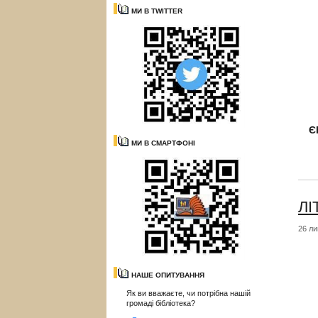
МИ В TWITTER
Є
МИ В СМАРТФОНІ
ЛІ
26 ли
НАШЕ ОПИТУВАННЯ
Як ви вважаєте, чи потрібна нашій
громаді бібліотека?