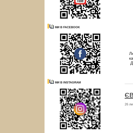
МИ В FACEBOOK
Л
к
Д
МИ В INSTAGRAM
ЄВ
26 ли