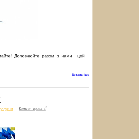
майте! Доповнюйте разом з нами цей
Детальнiше
7
0
родукція
|
Комментировать