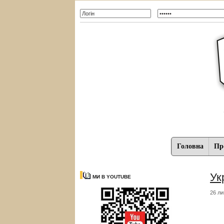
Головна
Про
Ук
МИ В YOUTUBE
26 ли