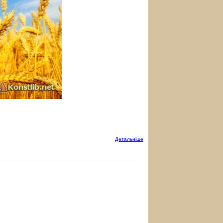
Детальнiше