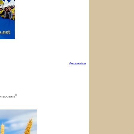
Детальнiше
0
нтировать