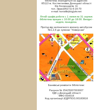
бібліотека знаходиться за адресою:
85113 м. Костянтинівка Донецької області
б/р Космонавтів, 11
тел. /факс(06272) 6-16-70
e-mail: konstlib(dog)ukr.net
Літній графік роботи с 1 липня по 31 серпня:
бібліотека працює с 10:00 до 18:00. Вихідні -
неділя, понеділок.
Проїзд від залізничного вокзалу автобусом
№1,2,6 до зупинки "Універсам"
Банківські реквізити бібліотеки:
Рахунок № 35425007003007
УДК у Донецькій області
МФО 834016
Код організації (ЄДРПОУ) 00183816