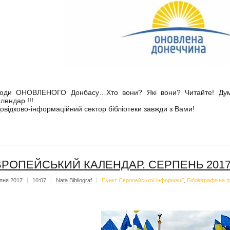
юди ОНОВЛЕНОГО Донбасу…Хто вони? Які вони? Читайте! Ду
алендар !!!
овідково-інформаційний сектор бібліотеки завжди з Вами!
РОПЕЙСЬКИЙ КАЛЕНДАР. СЕРПЕНЬ 201
пня 2017
|
10:07
|
Nata Bibliograf
|
Пункт Європейської інформації
,
Бібліографічна п