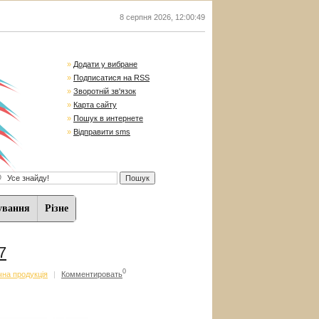
8 серпня 2026
,
12:00:50
»
Додати у вибране
»
Подписатися на RSS
»
Зворотній зв'язок
»
Карта сайту
»
Пошук в интернете
»
Відправити sms
ування
Різне
7
0
чна продукція
|
Комментировать