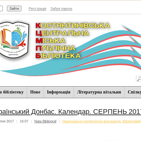
Реєстрація
Забув пароль
 бібліотеку
Нове
Iнформацiя
Літературна вітальня
Спiлк
раїнський Донбас. Календар. СЕРПЕНЬ 201
пня 2017
|
16:07
|
Nata Bibliograf
|
Національно-патріотичне виховання
,
Бібліографі