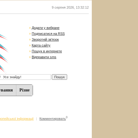
9 серпня 2026
,
13:32:12
»
Додати у вибране
»
Подписатися на RSS
»
Зворотній зв'язок
»
Карта сайту
»
Пошук в интернете
»
Відправити sms
ування
Різне
0
опейської інформації
|
Комментировать