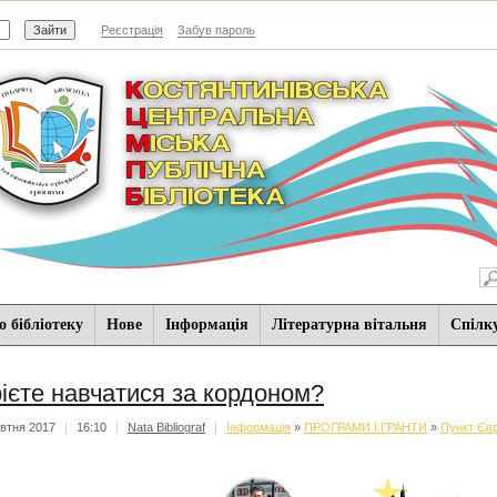
Реєстрація
Забув пароль
 бібліотеку
Нове
Iнформацiя
Літературна вітальня
Спiлк
ієте навчатися за кордоном?
втня 2017
|
16:10
|
Nata Bibliograf
|
Iнформацiя
»
ПРОГРАМИ І ГРАНТИ
»
Пункт Євр