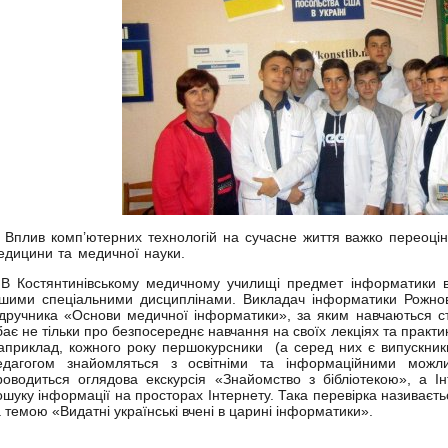
Вплив комп’ютерних технологій на сучасне життя важко переоцінит
едицини та медичної науки.
 Костянтинівському медичному училищі предмет інформатики ви
ншими спеціальними дисциплінами. Викладач інформатики Рожнов
ідручника «Основи медичної інформатики», за яким навчаються с
бає не тільки про безпосереднє навчання на своїх лекціях та практи
априклад, кожного року першокурсники (а серед них є випускники ш
едагогом знайомляться з освітніми та інформаційними можли
роводиться оглядова екскурсія «Знайомство з бібліотекою», а І
ошуку інформації на просторах Інтернету. Така перевірка називаєть
а темою «Видатні українські вчені в царині інформатики».