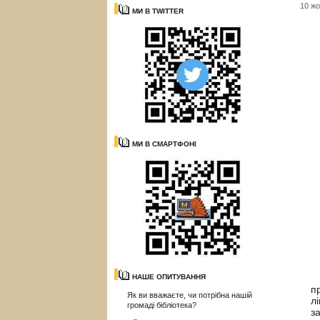
10 жо
МИ В TWITTER
МИ В СМАРТФОНІ
В
НАШЕ ОПИТУВАННЯ
п
Як ви вважаєте, чи потрібна нашій
л
громаді бібліотека?
з