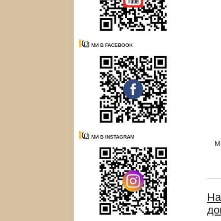
МИ В FACEBOOK
МИ В INSTAGRAM
М
На
до