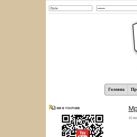
Головна
Про
Мр
МИ В YOUTUBE
10 жо