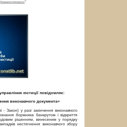
0
Комментировать
правління юстиції повідомляє:
нення виконавчого документа»
- Закон) у разі закінчення виконавчого
знання боржника банкрутом і відкриття
 судовим рішенням, винесеним у порядку
випадків нестягнення виконавчого збору