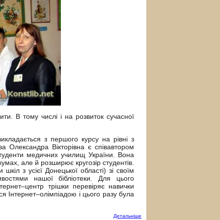
и. В тому числі і на розвиток сучасної
кладається з першого курсу на рівні з
а Олександра Вікторівна є співавтором
туденти медичних училищ України. Вона
кумах, але й розширює кругозір студентів.
кіл з усієї Донецької області) зі своїм
востями нашої бібліотеки. Для цього
нтернет–центр трішки перевіряє навички
ся Інтернет–олімпіадою і цього разу була
Детальнiше