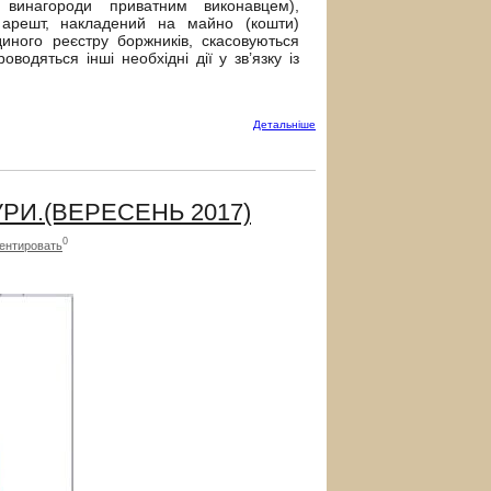
 винагороди приватним виконавцем),
 арешт, накладений на майно (кошти)
иного реєстру боржників, скасовуються
одяться інші необхідні дії у зв’язку із
Детальнiше
И.(ВЕРЕСЕНЬ 2017)
0
ентировать