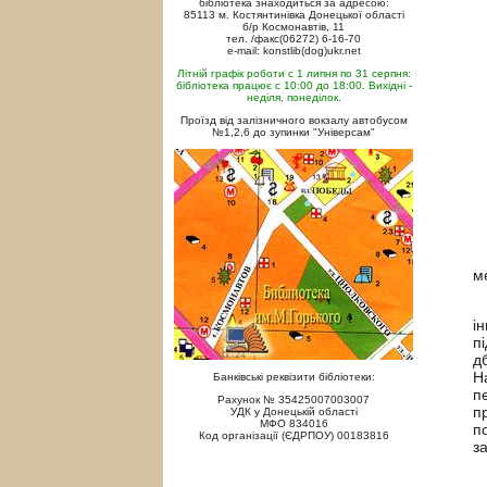
бібліотека знаходиться за адресою:
85113 м. Костянтинівка Донецької області
б/р Космонавтів, 11
тел. /факс(06272) 6-16-70
e-mail: konstlib(dog)ukr.net
Літній графік роботи с 1 липня по 31 серпня:
бібліотека працює с 10:00 до 18:00. Вихідні -
неділя, понеділок.
Проїзд від залізничного вокзалу автобусом
№1,2,6 до зупинки "Універсам"
м
В
і
п
д
Н
Банківські реквізити бібліотеки:
п
Рахунок № 35425007003007
п
УДК у Донецькій області
МФО 834016
п
Код організації (ЄДРПОУ) 00183816
з