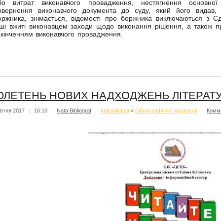
бо витрат виконавчого провадження, нестягнення основної
овернення виконавчого документа до суду, який його видав,
оржника, знімається, відомості про боржника виключаються з Єд
нші вжиті виконавцем заходи щодо виконання рішення, а також пров
акінченням виконавчого провадження.
ЛЕТЕНЬ НОВИХ НАДХОДЖЕНЬ ЛІТЕРАТУР
втня 2017
|
16:10
|
Nata Bibliograf
|
Iнформацiя
»
Бібліографічна продукція
|
Комм