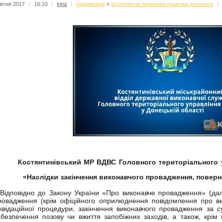
втня 2017
|
16:10
|
irina
|
Iнформацiя
»
Безоплатна первинна правова допомога
|
Костянтинівський МР ВДВС Головного територіального у
«Наслідки закінчення виконавчого провадження, повер
ідповідно до Закону України «Про виконавче провадження» (далі 
ровадження (крім офіційного оприлюднення повідомлення про ви
іквідаційної процедури, закінчення виконавчого провадження за
абезпечення позову чи вжиття запобіжних заходів, а також, крім 