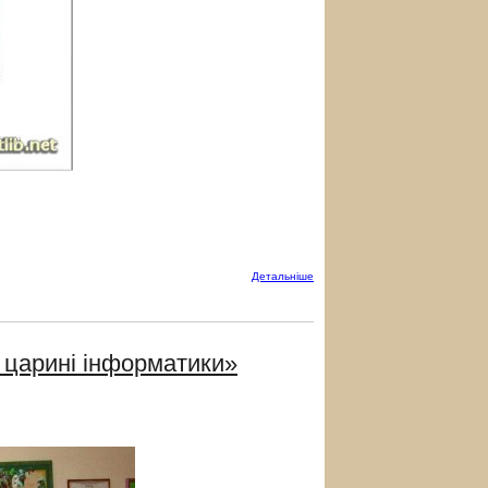
Детальнiше
в царині інформатики»