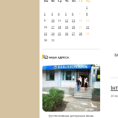
Пн
Вт
Ср
Чт
Пт
Сб
Нд
1
2
3
4
5
6
7
8
9
10
11
12
13
14
15
16
17
18
19
20
21
22
23
24
25
26
27
28
29
30
31
Б
НАША АДРЕСА:
Ін
10 жо
Костянтинівська центральна міська