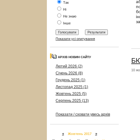
а
Так
п
Ні
б
і
Не знаю
з
Інше
Показати усі опитування
АРХІВ НОВИН САЙТУ
БЮ
Лютий 2026 (2)
10 жо
Січень 2026 (8)
Грудень 2025 (1)
Листопад 2025 (1)
Жовтень 2025 (5)
Серпень 2025 (13)
Показати / сховати увесь архів
«
Жовтень 2017
»