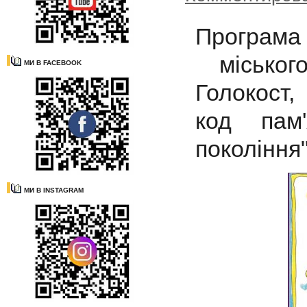
Програма 
міського
МИ В FACEBOOK
Голокост,
код пам'
покоління
МИ В INSTAGRAM