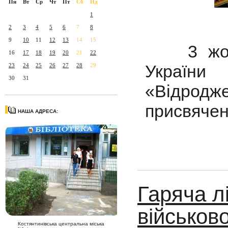
Пн
Вт
Ср
Чт
Пт
Сб
Нд
1
2
3
4
5
6
7
8
9
10
11
12
13
14
15
3 жовтн
16
17
18
19
20
21
22
Україн
23
24
25
26
27
28
29
30
31
«Відродже
присвячен
НАША АДРЕСА:
Гаряча л
військово
Костянтинівська центральна міська