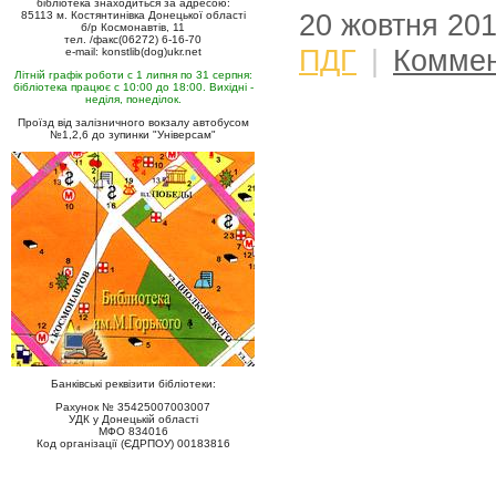
бібліотека знаходиться за адресою:
85113 м. Костянтинівка Донецької області
20 жовтня 20
б/р Космонавтів, 11
тел. /факс(06272) 6-16-70
ПДГ
|
Коммен
e-mail: konstlib(dog)ukr.net
Літній графік роботи с 1 липня по 31 серпня:
бібліотека працює с 10:00 до 18:00. Вихідні -
неділя, понеділок.
Проїзд від залізничного вокзалу автобусом
№1,2,6 до зупинки "Універсам"
Банківські реквізити бібліотеки:
Рахунок № 35425007003007
УДК у Донецькій області
МФО 834016
Код організації (ЄДРПОУ) 00183816