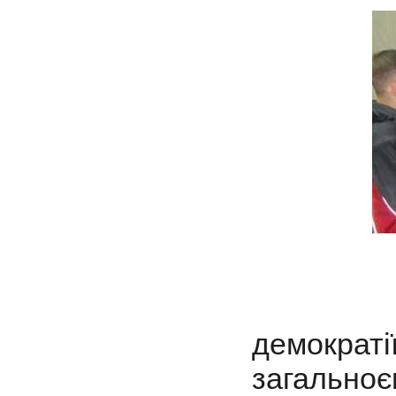
"Європ
демо
загаль