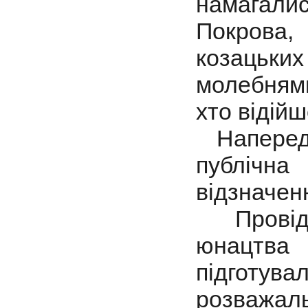
намагалис
Покрова,
козацьких
молебнями
хто відійш
Напередод
публічна
відзначен
Провідн
юнацтва
підготу
розважал