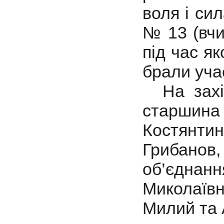
воля і си
№ 13 (вчи
під час я
брали уча
На захід
старшина
Костянт
Грибанов,
об’єдн
Миколаїв
Милий та 