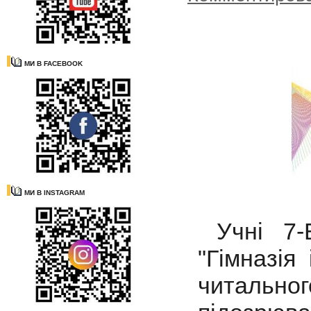
МИ В FACEBOOK
МИ В INSTAGRAM
Учні 7
"Гімназія
читальн