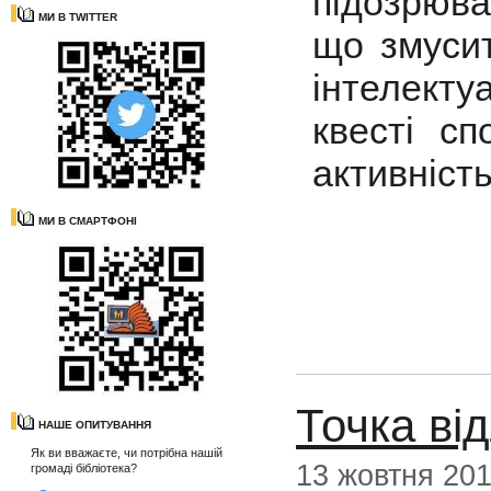
підозрюва
МИ В TWITTER
що змусит
інтелект
квесті сп
активність
МИ В СМАРТФОНІ
Точка від
НАШЕ ОПИТУВАННЯ
Як ви вважаєте, чи потрібна нашій
13 жовтня 20
громаді бібліотека?