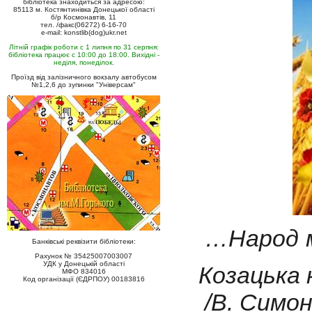
бібліотека знаходиться за адресою:
85113 м. Костянтинівка Донецької області
б/р Космонавтів, 11
тел. /факс(06272) 6-16-70
e-mail: konstlib(dog)ukr.net
Літній графік роботи с 1 липня по 31 серпня:
бібліотека працює с 10:00 до 18:00. Вихідні -
неділя, понеділок.
Проїзд від залізничного вокзалу автобусом
№1,2,6 до зупинки "Універсам"
…Народ м
Банківські реквізити бібліотеки:
Рахунок № 35425007003007
УДК у Донецькій області
Козацька к
МФО 834016
Код організації (ЄДРПОУ) 00183816
/В. Симон