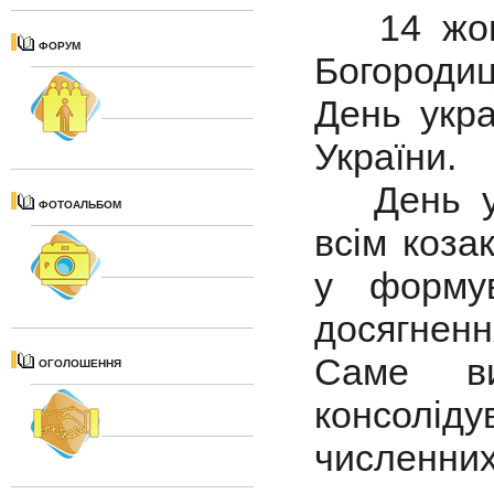
14 жовтн
ФОРУМ
Богородиц
День укра
України.
День укр
ФОТОАЛЬБОМ
всім коза
у формув
досягнен
Саме ви
ОГОЛОШЕННЯ
консолід
численн