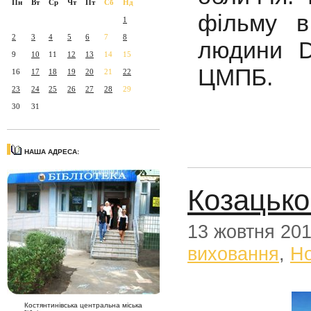
Пн
Вт
Ср
Чт
Пт
Сб
Нд
фільму в
1
2
3
4
5
6
7
8
людини D
9
10
11
12
13
14
15
ЦМПБ.
16
17
18
19
20
21
22
23
24
25
26
27
28
29
30
31
НАША АДРЕСА:
Козацьког
13 жовтня 20
виховання
,
Н
Костянтинівська центральна міська