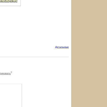
Детальнiше
0
тировать