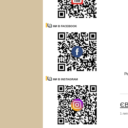
МИ В FACEBOOK
Р
МИ В INSTAGRAM
ЄВ
1 лип