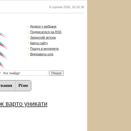
6 серпня 2026
,
20:16:36
»
Додати у вибране
»
Подписатися на RSS
»
Зворотній зв'язок
»
Карта сайту
»
Пошук в интернете
»
Відправити sms
ування
Різне
ок варто уникати