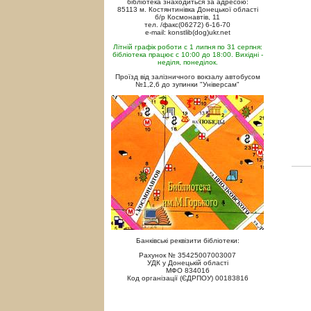
бібліотека знаходиться за адресою:
85113 м. Костянтинівка Донецької області
б/р Космонавтів, 11
тел. /факс(06272) 6-16-70
e-mail: konstlib(dog)ukr.net
Літній графік роботи с 1 липня по 31 серпня:
бібліотека працює с 10:00 до 18:00. Вихідні -
неділя, понеділок.
Проїзд від залізничного вокзалу автобусом
№1,2,6 до зупинки "Універсам"
Банківські реквізити бібліотеки:
Рахунок № 35425007003007
УДК у Донецькій області
МФО 834016
Код організації (ЄДРПОУ) 00183816