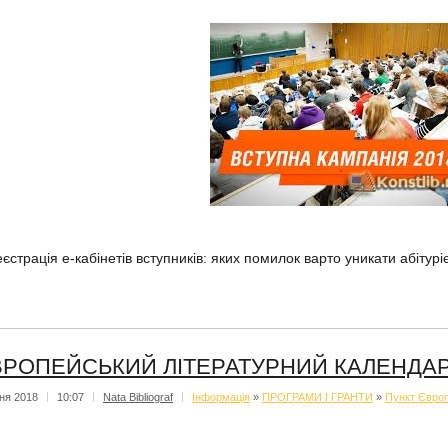
еєстрація е-кабінетів вступників: яких помилок варто уникати абітур
РОПЕЙСЬКИЙ ЛІТЕРАТУРНИЙ КАЛЕНДАР
ня 2018
|
10:07
|
Nata Bibliograf
|
Iнформацiя
»
ПРОГРАМИ І ГРАНТИ
»
Пункт Європ