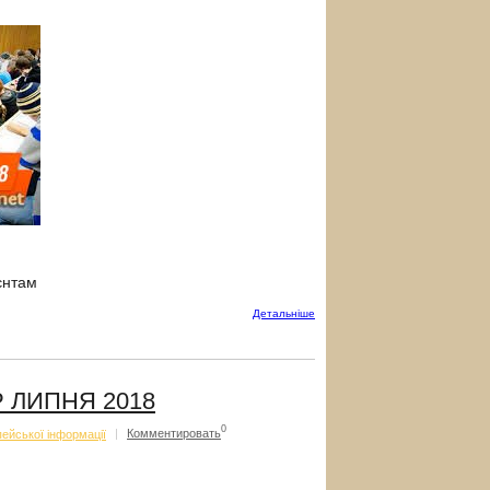
ієнтам
Детальнiше
 ЛИПНЯ 2018
0
ейської інформації
|
Комментировать