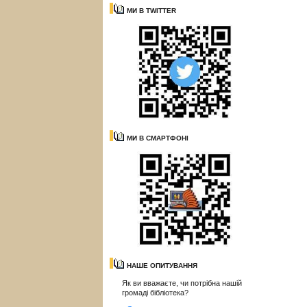
МИ В TWITTER
МИ В СМАРТФОНІ
НАШЕ ОПИТУВАННЯ
Як ви вважаєте, чи потрібна нашій
громаді бібліотека?