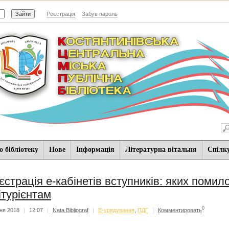
Реєстрація
Забув пароль
 бібліотеку
Нове
Iнформацiя
Літературна вітальня
Спiлк
єстрація е-кабінетів вступників: яких помил
ітурієнтам
0
ня 2018
|
12:07
|
Nata Bibliograf
|
Е-урядування
,
ПДГ
|
Комментировать