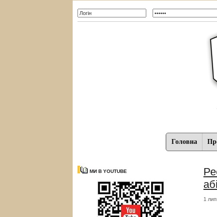
Головна
Про
Ре
МИ В YOUTUBE
аб
1 лип