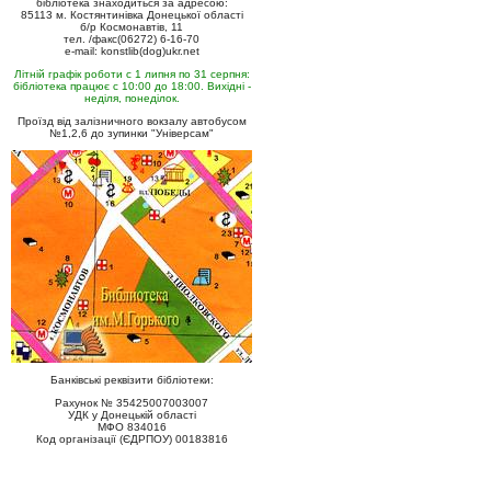
бібліотека знаходиться за адресою:
85113 м. Костянтинівка Донецької області
б/р Космонавтів, 11
тел. /факс(06272) 6-16-70
e-mail: konstlib(dog)ukr.net
Літній графік роботи с 1 липня по 31 серпня:
бібліотека працює с 10:00 до 18:00. Вихідні -
неділя, понеділок.
Проїзд від залізничного вокзалу автобусом
№1,2,6 до зупинки "Універсам"
Банківські реквізити бібліотеки:
Рахунок № 35425007003007
УДК у Донецькій області
МФО 834016
Код організації (ЄДРПОУ) 00183816