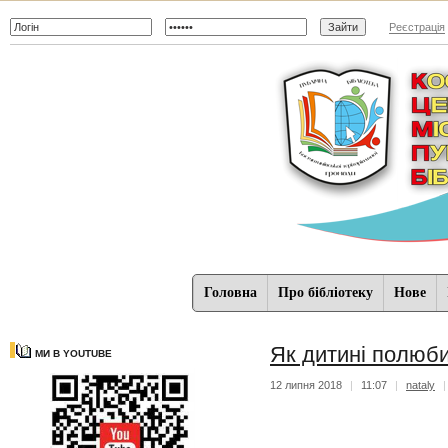
Реєстрація
Головна
Про бібліотеку
Нове
Як дитині полюби
МИ В YOUTUBE
12 липня 2018
|
11:07
|
nataly