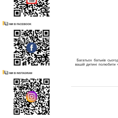
МИ В FACEBOOK
Багатьох батьків сього
вашій дитині полюбити 
МИ В INSTAGRAM