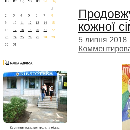
Пн
Вт
Ср
Чт
Пт
Сб
Нд
1
Продовжу
2
3
4
5
6
7
8
кожної сі
9
10
11
12
13
14
15
16
17
18
19
20
21
22
5 липня 2018
23
24
25
26
27
28
29
30
31
Комментиров
НАША АДРЕСА:
Костянтинівська центральна міська