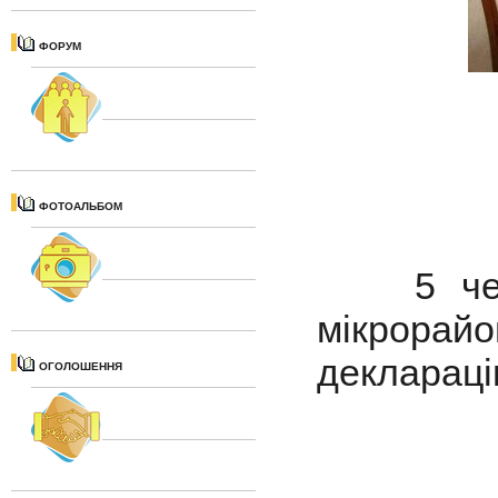
ФОРУМ
ФОТОАЛЬБОМ
5 червн
мікрорайо
деклараці
ОГОЛОШЕННЯ