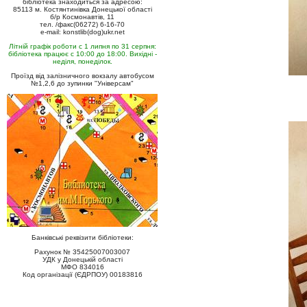
бібліотека знаходиться за адресою:
85113 м. Костянтинівка Донецької області
б/р Космонавтів, 11
тел. /факс(06272) 6-16-70
e-mail: konstlib(dog)ukr.net
Літній графік роботи с 1 липня по 31 серпня:
бібліотека працює с 10:00 до 18:00. Вихідні -
неділя, понеділок.
Проїзд від залізничного вокзалу автобусом
№1,2,6 до зупинки "Універсам"
Банківські реквізити бібліотеки:
Рахунок № 35425007003007
УДК у Донецькій області
МФО 834016
Код організації (ЄДРПОУ) 00183816