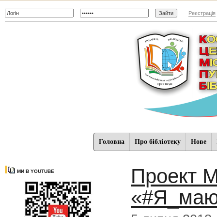
Реєстрація
Головна
Про бібліотеку
Нове
Проект М
МИ В YOUTUBE
«#Я_маю