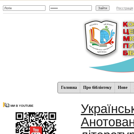
Реєстрація
Головна
Про бібліотеку
Нове
Українсь
МИ В YOUTUBE
Анотован