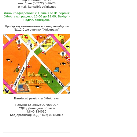
тел. /факс(06272) 6-16-70
e-mail: konstlib(dog)ukr.net
Літній графік роботи с 1 липня по 31 серпня:
бібліотека працює с 10:00 до 18:00. Вихідні -
неділя, понеділок.
Проїзд від залізничного вокзалу автобусом
№1,2,6 до зупинки "Універсам"
Банківські реквізити бібліотеки:
Рахунок № 35425007003007
УДК у Донецькій області
МФО 834016
Код організації (ЄДРПОУ) 00183816