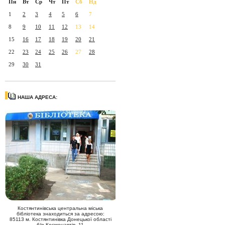
Пн
Вт
Ср
Чт
Пт
Сб
Нд
1
2
3
4
5
6
7
8
9
10
11
12
13
14
15
16
17
18
19
20
21
22
23
24
25
26
27
28
29
30
31
НАША АДРЕСА:
Костянтинівська центральна міська
бібліотека знаходиться за адресою:
85113 м. Костянтинівка Донецької області
б/р Космонавтів, 11