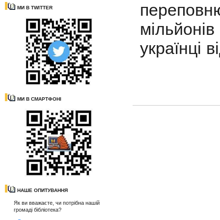
переповню
МИ В TWITTER
мільйонів
українці в
МИ В СМАРТФОНІ
НАШЕ ОПИТУВАННЯ
Як ви вважаєте, чи потрібна нашій
громаді бібліотека?