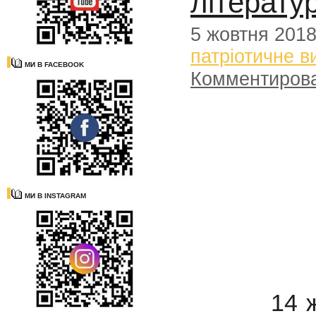
літерату
5 жовтня 201
патріотичне в
МИ В FACEBOOK
Комментиров
МИ В INSTAGRAM
14 жовтн