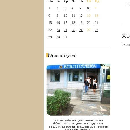
Пн
Вт
Ср
Чт
Пт
Сб
Нд
п
1
2
3
4
5
6
7
8
9
10
11
12
13
14
15
16
17
18
19
20
21
22
23
24
25
26
27
28
Хо
29
30
31
23 жо
НАША АДРЕСА:
Костянтинівська центральна міська
бібліотека знаходиться за адресою:
85113 м. Костянтинівка Донецької області
б/р Космонавтів, 11