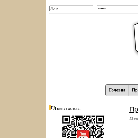
Головна
Про
Пр
МИ В YOUTUBE
23 жо