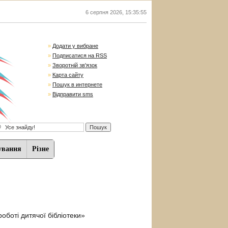
6 серпня 2026
,
15:35:56
»
Додати у вибране
»
Подписатися на RSS
»
Зворотній зв'язок
»
Карта сайту
»
Пошук в интернете
»
Відправити sms
ування
Різне
роботі дитячої бібліотеки»