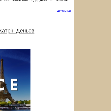
Детальнiше
Катрін Деньов