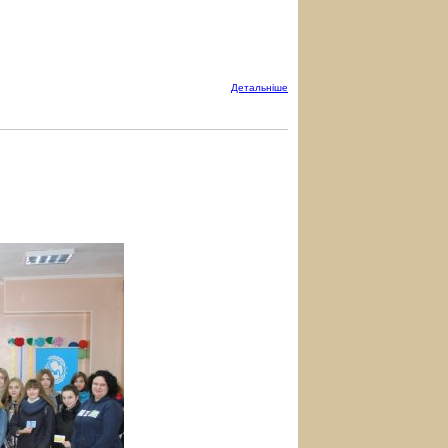
Детальнiше