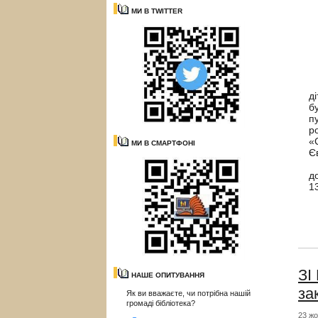
МИ В TWITTER
С
д
б
п
р
«
МИ В СМАРТФОНІ
Є
Д
д
1
ЗІ
НАШЕ ОПИТУВАННЯ
за
Як ви вважаєте, чи потрібна нашій
громаді бібліотека?
23 жо