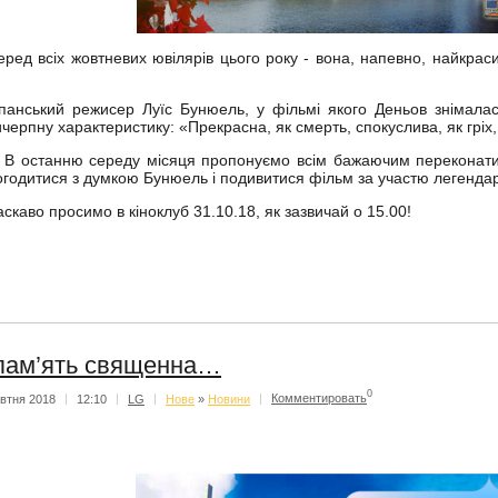
еред всіх жовтневих ювілярів цього року - вона, напевно, найкрас
спанський режисер Луїс Бунюель, у фільмі якого Деньов знімалас
ичерпну характеристику: «Прекрасна, як смерть, спокуслива, як гріх,
 останню середу місяця пропонуємо всім бажаючим переконатися 
огодитися з думкою Бунюель і подивитися фільм за участю легендар
аскаво просимо в кіноклуб 31.10.18, як зазвичай о 15.00!
пам’ять священна…
0
втня 2018
|
12:10
|
LG
|
Нове
»
Новини
|
Комментировать