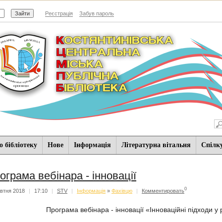
Реєстрація
Забув пароль
 бібліотеку
Нове
Iнформацiя
Літературна вітальня
Спiлк
ограма вебінара - інновації
0
втня 2018
|
17:10
|
STV
|
Iнформацiя
»
Фахівцю
|
Комментировать
Програма вебінара - інновації «Інноваційні підходи у 