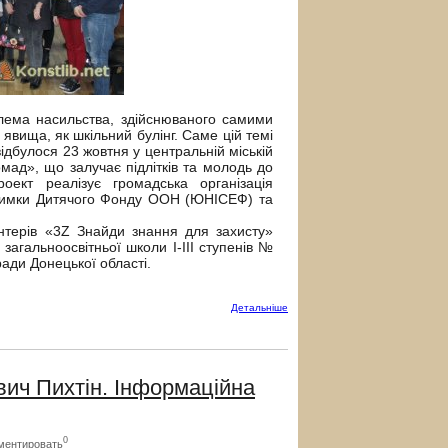
лема насильства, здійснюваного самими
явища, як шкільний булінг. Саме цій темі
ідбулося 23 жовтня у центральній міській
омад», що залучає підлітків та молодь до
оект реалізує громадська організація
тримки Дитячого Фонду ООН (ЮНІСЕФ) та
нтерів «3Z Знайди знання для захисту»
 загальноосвітньої школи І-ІІІ ступенів №
ради Донецької області.
Детальнiше
 Пихтін. Інформаційна
0
ментировать