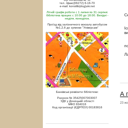
тел. /факс(06272) 6-16-70
e-mail: konstlib(dog)ukr.net
Літній графік роботи с 1 липня по 31 серпня:
С
бібліотека працює с 10:00 до 18:00. Вихідні -
неділя, понеділок.
Проїзд від залізничного вокзалу автобусом
І
№1,2,6 до зупинки "Універсам"
в
В
п
Л
А 
Банківські реквізити бібліотеки:
Рахунок № 35425007003007
УДК у Донецькій області
23 жо
МФО 834016
Код організації (ЄДРПОУ) 00183816