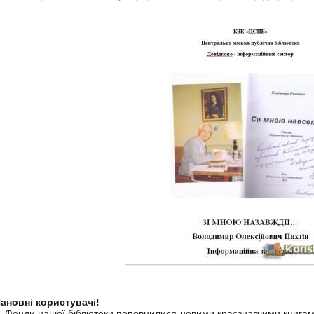
ановні користувачі!
онди нашої бібліотеки поповнилися новими краєзнавчими книгами