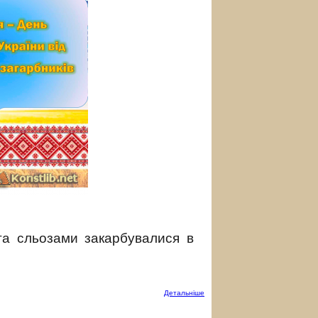
ю та сльозами закарбувалися в
Детальнiше