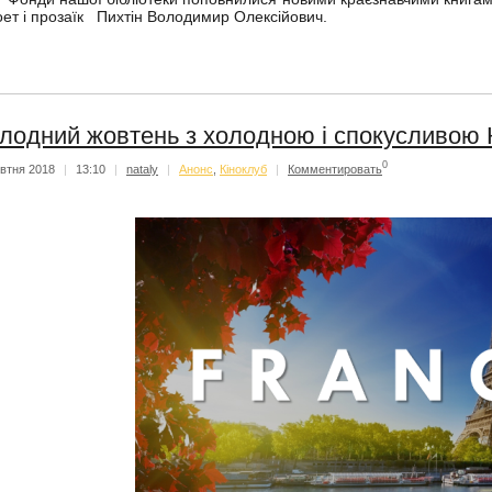
оет і прозаїк Пихтін Володимир Олексійович.
лодний жовтень з холодною і спокусливою 
0
втня 2018
|
13:10
|
nataly
|
Анонс
,
Кіноклуб
|
Комментировать