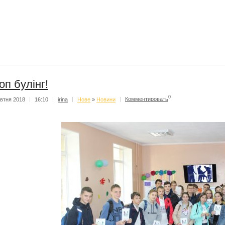
оп булінг!
0
втня 2018
|
16:10
|
irina
|
Нове
»
Новини
|
Комментировать