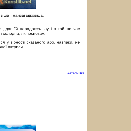
ивіша і найзагадковіша.
я, дав їй парадоксальну і в той же час
 і холодна, як чеснота».
у вірності сказаного або, навпаки, не
ної актриси.
Детальнiше