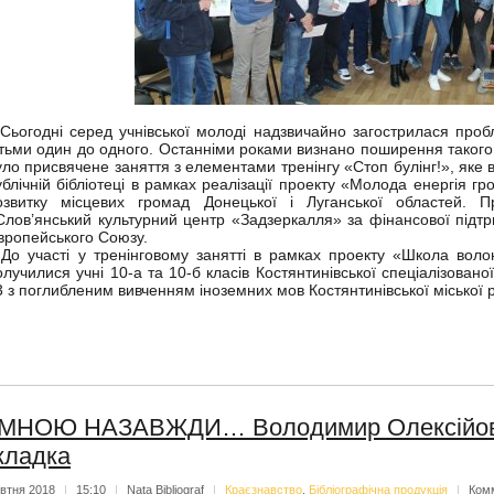
ьогодні серед учнівської молоді надзвичайно загострилася проб
ітьми один до одного. Останніми роками визнано поширення такого 
уло присвячене заняття з елементами тренінгу «Стоп булінг!», яке в
ублічній бібліотеці в рамках реалізації проекту «Молода енергія гр
озвитку місцевих громад Донецької і Луганської областей. Пр
Слов’янський культурний центр «Задзеркалля» за фінансової під
вропейського Союзу.
о участі у тренінговому занятті в рамках проекту «Школа воло
олучилися учні 10-а та 10-б класів Костянтинівської спеціалізованої
3 з поглибленим вивченням іноземних мов Костянтинівської міської 
 МНОЮ НАЗАВЖДИ… Володимир Олексійович
кладка
втня 2018
|
15:10
|
Nata Bibliograf
|
Краєзнавство
,
Бібліографічна продукція
|
Ком