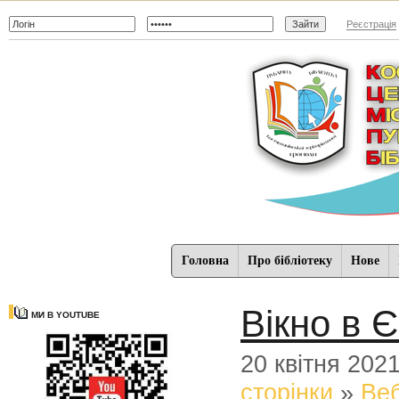
Реєстрація
Головна
Про бібліотеку
Нове
Вікно в 
МИ В YOUTUBE
20 квітня 202
сторінки
»
Веб