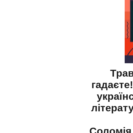
Трав
гадаєте
україн
літерат
Соломія 