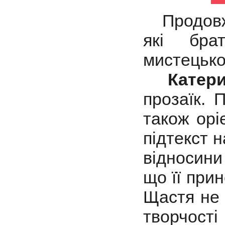
Продовжу
які бра
мистецько
Катерин
прозаїк. 
також орі
підтекст 
відносин
що її прин
Щастя не 
творчос