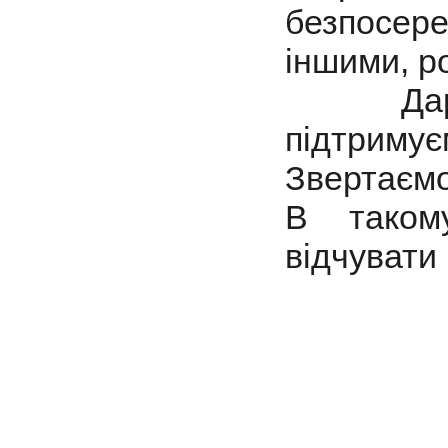
безпосере
іншими, р
Даруєм
підтрим
Звертаємо
В таком
відчувати 