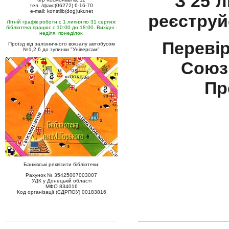
З 25 
тел. /факс(06272) 6-16-70
e-mail: konstlib(dog)ukr.net
реєструй
Літній графік роботи с 1 липня по 31 серпня:
бібліотека працює с 10:00 до 18:00. Вихідні -
неділя, понеділок.
Перевір
Проїзд від залізничного вокзалу автобусом
№1,2,6 до зупинки "Універсам"
Союз 
Пр
Банківські реквізити бібліотеки:
Рахунок № 35425007003007
УДК у Донецькій області
МФО 834016
Код організації (ЄДРПОУ) 00183816