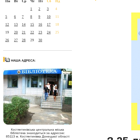
Пн
Вт
Ср
Чт
Пт
Сб
Нд
1
2
3
4
5
6
7
8
9
10
11
12
13
14
15
16
17
18
19
20
21
22
23
24
25
26
27
28
29
30
НАША АДРЕСА:
Костянтинівська центральна міська
бібліотека знаходиться за адресою:
85113 м. Костянтинівка Донецької області
б/р Космонавтів, 11