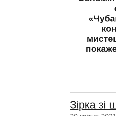
«Чуба
кон
мисте
покаже
Зірка зі 