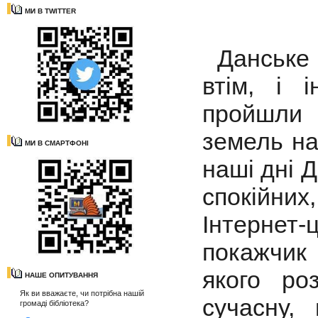
МИ В TWITTER
Данське 
втім, і 
пройшли 
земель на
МИ В СМАРТФОНІ
наші дні 
спокійних
Інтернет
покажчик 
якого ро
НАШЕ ОПИТУВАННЯ
Як ви вважаєте, чи потрібна нашій
сучасну,
громаді бібліотека?