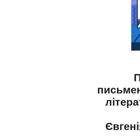
П
письмен
літер
Євгені