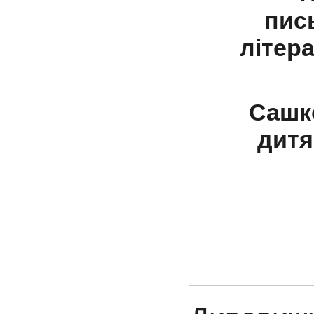
пис
літер
Сашк
дитя