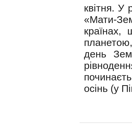
квітня. У
«Мати-Зем
країнах, 
планетою,
день Зем
рівноден
починаєть
осінь (у П