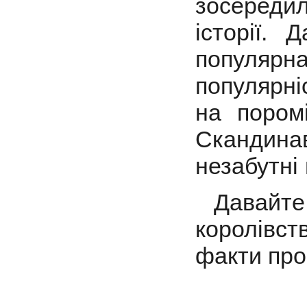
зосереди
історії.
популяр
популярні
на поромі
Скандинав
незабутні
Давайте 
королівст
факти про