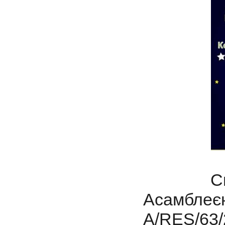
Свято 
Асамбле
A/RES/63