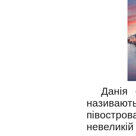
Данія 
називаю
півостр
невеликі