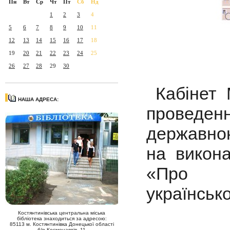
Пн
Вт
Ср
Чт
Пт
Сб
Нд
1
2
3
4
5
6
7
8
9
10
11
12
13
14
15
16
17
18
19
20
21
22
23
24
25
26
27
28
29
30
Кабінет М
НАША АДРЕСА:
проведен
державно
на викона
«Про за
українськ
Костянтинівська центральна міська
бібліотека знаходиться за адресою:
85113 м. Костянтинівка Донецької області
б/р Космонавтів, 11