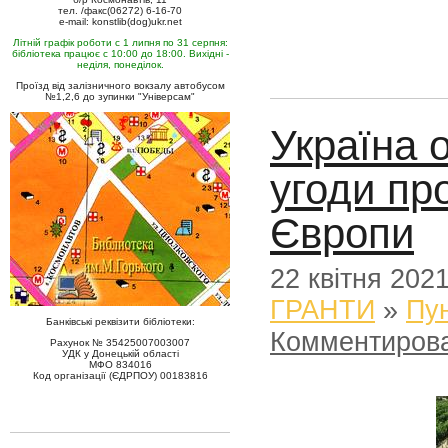
тел. /факс(06272) 6-16-70
e-mail: konstlib(dog)ukr.net
Літній графік роботи с 1 липня по 31 серпня:
бібліотека працює с 10:00 до 18:00. Вихідні -
неділя, понеділок.
Проїзд від залізничного вокзалу автобусом
№1,2,6 до зупинки "Універсам"
Україна 
угоди пр
Європи
22 квітня 202
ГРАНТИ
»
Пун
Банківські реквізити бібліотеки:
Комментиров
Рахунок № 35425007003007
УДК у Донецькій області
МФО 834016
Код організації (ЄДРПОУ) 00183816