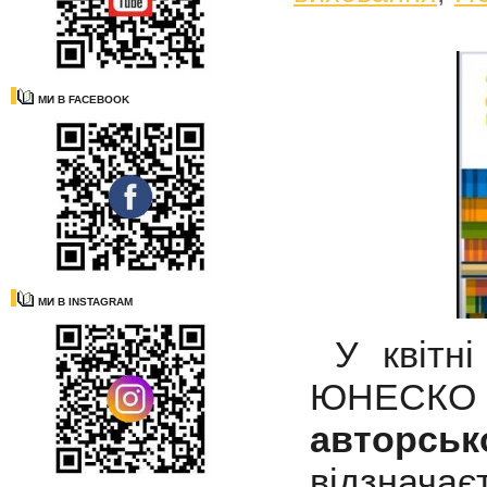
МИ В FACEBOOK
МИ В INSTAGRAM
У квітні
ЮНЕСКО 
авторсь
відзначає