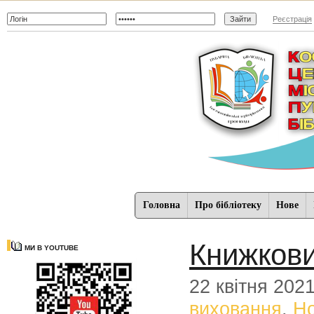
Реєстрація
Головна
Про бібліотеку
Нове
Книжкови
МИ В YOUTUBE
22 квітня 202
виховання
,
Н