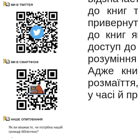
МИ В TWITTER
до книг 
привернут
до книг 
доступ до
розуміння
МИ В СМАРТФОНІ
Адже кни
розмаїття,
у часі й п
НАШЕ ОПИТУВАННЯ
Як ви вважаєте, чи потрібна нашій
громаді бібліотека?