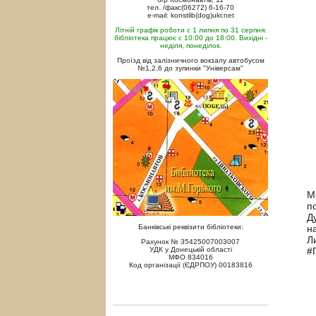
тел. /факс(06272) 6-16-70
e-mail: konstlib(dog)ukr.net
Літній графік роботи с 1 липня по 31 серпня:
бібліотека працює с 10:00 до 18:00. Вихідні -
неділя, понеділок.
Проїзд від залізничного вокзалу автобусом
№1,2,6 до зупинки "Універсам"
М
п
Д
н
Банківські реквізити бібліотеки:
Л
Рахунок № 35425007003007
#
УДК у Донецькій області
МФО 834016
Код організації (ЄДРПОУ) 00183816