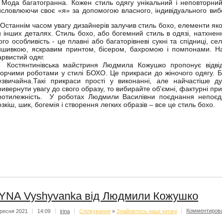
Мода багатогранна. Кожен стиль одягу унікальний і неповторни
исловлюючи своє «я» за допомогою власного, індивідуального виб
станнім часом увагу дизайнерів залучив стиль бохо, елементи яког
и інших деталях. Стиль бохо, або богемний стиль в одязі, натхнен
ого особливість - це плавні або багаторівневі сукні та спідниці, се
ишивкою, яскравим принтом, бісером, бахромою і помпонами. На
арвистий одяг.
остянтинівська майстриня Людмила Кожушко пропонує відвіду
ворчими роботами у стилі БОХО. Це прикраси до жіночого одягу. Бі
езвичайна.Такі прикраси прості у виконанні, але найчастіше ду
ривернути увагу до свого образу, то вибирайте об'ємні, фактурні пр
ротилежність. У роботах Людмили Василівни поєднання непоєдн
озкіш, шик, богемія і створення легких образів – все це стиль бохо.
YNA Vyshyvanka від Людмили Кожушко
ресня 2021
|
14:09
|
irina
|
Спiлкування
»
Знайомтесь наші читачі
|
Комментиров