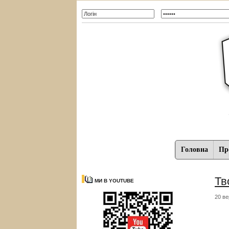
Головна
Про
Тв
МИ В YOUTUBE
20 ве