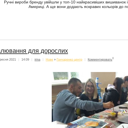
Ручні вироби бренду увійшли у топ-10 найкрасивіших вишиванок і
Америці. А ще вони додають яскравих кольорів до п
лювання для дорослих
0
ресня 2021
|
14:09
|
irina
|
Нове
»
Гончаренко центр
|
Комментировать