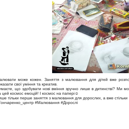
алювати може кожен. Заняття з малювання для дітей вже розпо
оказати свої уміння та креатив.
умаєте, що здобувати нові вміння зручно лише в дитинстві? Ми мо
а цей космос емоцій! І космос на папері☺
ише тільки перше заняття з малювання для дорослих, а вже стільки 
Гончаренко_центр #Малювання #Дорослі