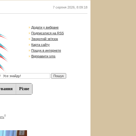
7 серпня 2026
,
8:09:19
»
Додати у вибране
»
Подписатися на RSS
»
Зворотній зв'язок
»
Карта сайту
»
Пошук в интернете
»
Відправити sms
ування
Різне
0
ать