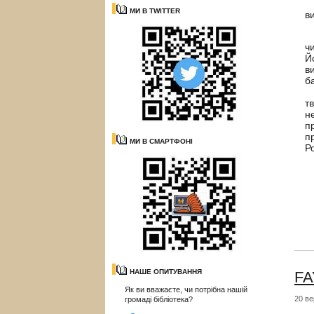
МИ В TWITTER
в
О
ч
Й
в
б
К
т
н
п
п
МИ В СМАРТФОНІ
Р
НАШЕ ОПИТУВАННЯ
FA
Як ви вважаєте, чи потрібна нашій
20 ве
громаді бібліотека?