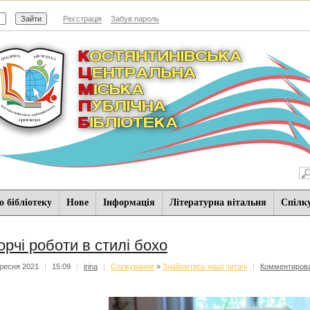
Реєстрація
Забув пароль
 бібліотеку
Нове
Iнформацiя
Літературна вітальня
Спiлк
орчі роботи в стилі бохо
ресня 2021
|
15:09
|
irina
|
Спiлкування
»
Знайомтесь наші читачі
|
Комментиров