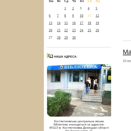
Пн
Вт
Ср
Чт
Пт
Сб
Нд
1
2
3
4
5
6
7
8
9
10
11
12
13
14
15
16
17
18
19
20
21
22
23
24
25
26
27
28
29
30
Ма
НАША АДРЕСА:
20 ве
Костянтинівська центральна міська
бібліотека знаходиться за адресою:
85113 м. Костянтинівка Донецької області
б/р Космонавтів, 11