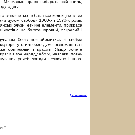
й. Ми маємо право вибирати свій стиль,
ору одягу.
о з'являються в багатьох колекціях в тих
ний духом свободи 1960-х і 1970-х років.
лянські блузи, етнічні елементи, прикраса
йчастіше це багатошаровий, яскравий і
вачам блогу познайомитись зі своїми
жутерія у стилі бохо дуже різноманітна і
же оригінальні і красиві. Якщо хочете
икраси в тон наряду або ж, навпаки, повну
уваних речей завжди незвично і ново.
Детальнiше
0
ать