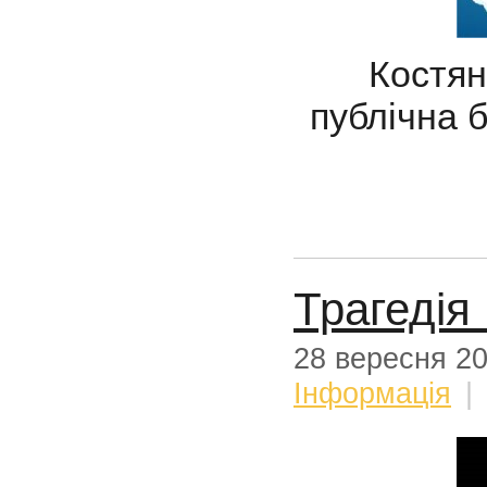
Костянти
публічна б
Трагедія
28 вересня 2
Iнформацiя
|