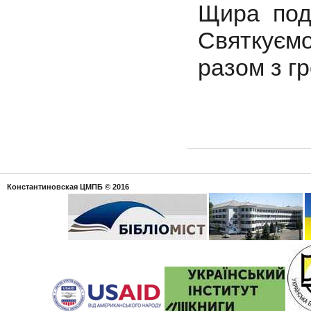
Щира подя
Святкуєм
разом з г
Константиновская ЦМПБ
© 2016