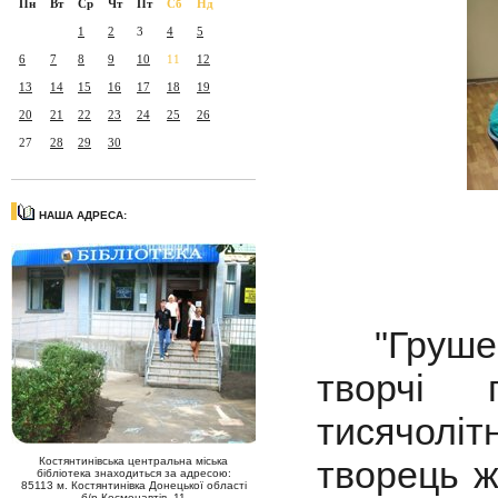
Пн
Вт
Ср
Чт
Пт
Сб
Нд
1
2
3
4
5
6
7
8
9
10
11
12
13
14
15
16
17
18
19
20
21
22
23
24
25
26
27
28
29
30
НАША АДРЕСА:
"Грушевсь
творчі 
тисячоліт
творець ж
Костянтинівська центральна міська
бібліотека знаходиться за адресою:
85113 м. Костянтинівка Донецької області
б/р Космонавтів, 11