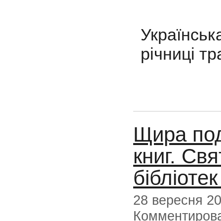
Українсь
річниці тр
Щира под
книг. Св
бібліоте
28 вересня 2
Комментиров