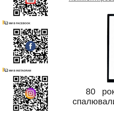
МИ В FACEBOOK
МИ В INSTAGRAM
80 років
спалювали 