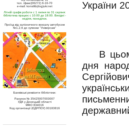
України 20
тел. /факс(06272) 6-16-70
e-mail: konstlib(dog)ukr.net
Літній графік роботи с 1 липня по 31 серпня:
бібліотека працює с 10:00 до 18:00. Вихідні -
неділя, понеділок.
Проїзд від залізничного вокзалу автобусом
№1,2,6 до зупинки "Універсам"
В цьому 
дня наро
Сергійов
українсь
Банківські реквізити бібліотеки:
письмен
Рахунок № 35425007003007
УДК у Донецькій області
МФО 834016
державний
Код організації (ЄДРПОУ) 00183816