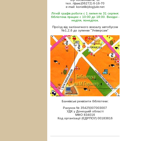
тел. /факс(06272) 6-16-70
e-mail: konstlib(dog)ukr.net
Літній графік роботи с 1 липня по 31 серпня:
бібліотека працює с 10:00 до 18:00. Вихідні -
неділя, понеділок.
Проїзд від залізничного вокзалу автобусом
№1,2,6 до зупинки "Універсам"
Банківські реквізити бібліотеки:
Рахунок № 35425007003007
УДК у Донецькій області
МФО 834016
Код організації (ЄДРПОУ) 00183816