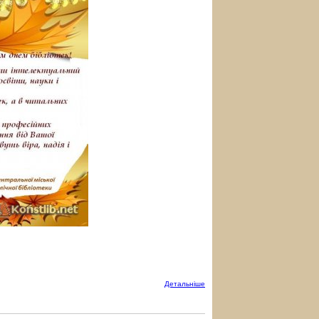
Детальнiше