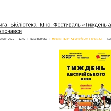
ига- Бібліотека- КІно. Фестиваль «Тиждень а
зпочався
ресня 2021
|
12:09
|
Nata Bibliograf
|
Новини
,
Пункт Європейської інформації
|
Ко