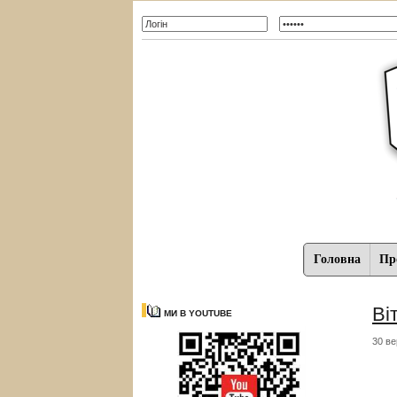
Головна
Про
Ві
МИ В YOUTUBE
30 ве