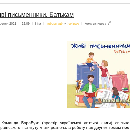
ві письменники. Батькам
0
ресня 2021
|
13:09
|
irina
|
Iнформацiя
»
Фахівцю
|
Комментировать
оманда БараБуки (простір української дитячої книги) спільно
країнського інституту книги розпочала роботу над другим томом
пос