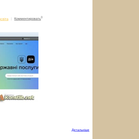
0
освіта
|
Комментировать
Детальнiше