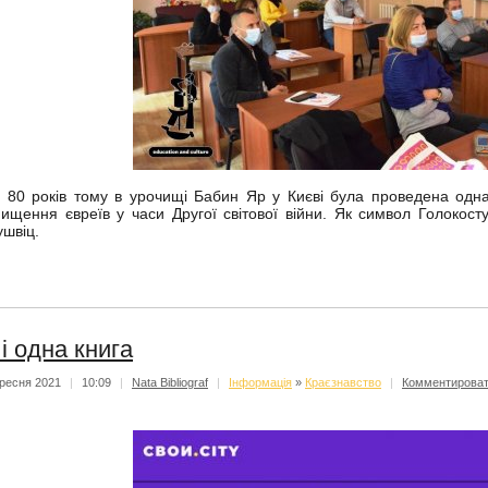
0 років тому в урочищі Бабин Яр у Києві була проведена одна 
нищення євреїв у часи Другої світової війни. Як символ Голокос
ушвіц.
 і одна книга
ресня 2021
|
10:09
|
Nata Bibliograf
|
Iнформацiя
»
Краєзнавство
|
Комментирова