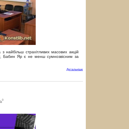
з найбільш страхітливих масових акцій
ту, Бабин Яр є не менш сумнозвісним за
Детальнiше
0
ть