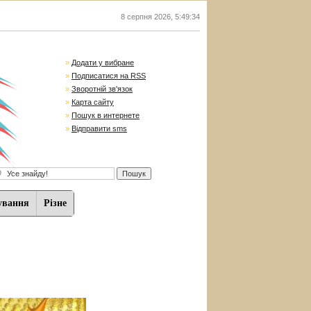
8 серпня 2026
,
5:49:35
»
Додати у вибране
»
Подписатися на RSS
»
Зворотній зв'язок
»
Карта сайту
»
Пошук в интернете
»
Відправити sms
ування
Різне