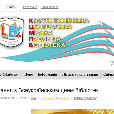
Реєстрація
Забув пароль
 бібліотеку
Нове
Iнформацiя
Літературна вітальня
Спiлк
тання з Всеукраїнським днем бібліотек
0
ресня 2021
|
17:09
|
irina
|
Iнформацiя
»
Фахівцю
|
Комментировать