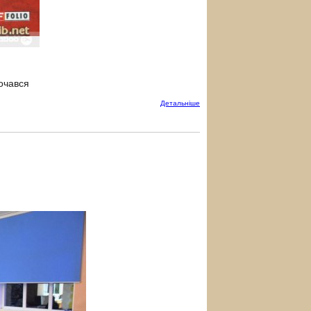
почався
Детальнiше