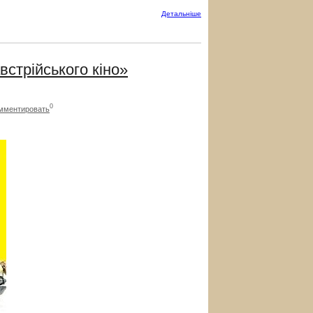
Детальнiше
встрійського кіно»
0
мментировать