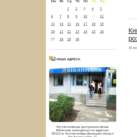
Пн
Вт
Ср
Чт
Пт
Сб
Нд
1
2
3
4
5
6
7
8
9
10
11
12
13
14
15
16
17
18
19
Кн
20
21
22
23
24
25
26
ро
27
28
29
30
30 ве
НАША АДРЕСА:
Костянтинівська центральна міська
бібліотека знаходиться за адресою:
85113 м. Костянтинівка Донецької області
б/р Космонавтів, 11