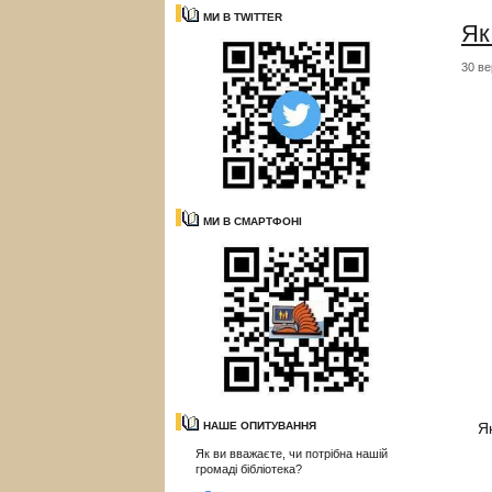
МИ В TWITTER
Як
30 ве
МИ В СМАРТФОНІ
НАШЕ ОПИТУВАННЯ
Я
Як ви вважаєте, чи потрібна нашій
громаді бібліотека?