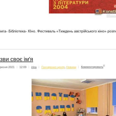
нига- Бібліотека- КІно. Фестиваль «Тиждень австрійського кіно» роз
зви своє ім'я
0
ресня 2021
|
12:09
|
irina
|
Гончаренко центр
,
Новини
|
Комментировать