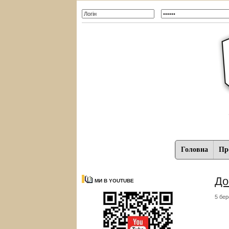
Головна
Про
До
МИ В YOUTUBE
5 бер