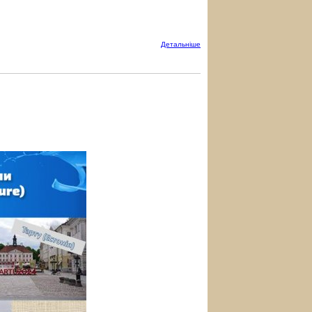
Детальнiше