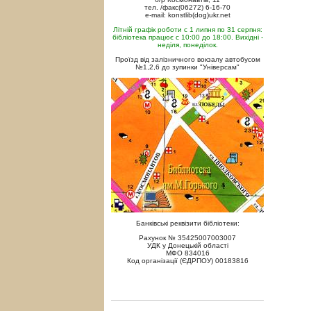
тел. /факс(06272) 6-16-70
e-mail: konstlib(dog)ukr.net
Літній графік роботи с 1 липня по 31 серпня:
бібліотека працює с 10:00 до 18:00. Вихідні -
неділя, понеділок.
Проїзд від залізничного вокзалу автобусом
№1,2,6 до зупинки "Універсам"
Банківські реквізити бібліотеки:
Рахунок № 35425007003007
УДК у Донецькій області
МФО 834016
Код організації (ЄДРПОУ) 00183816