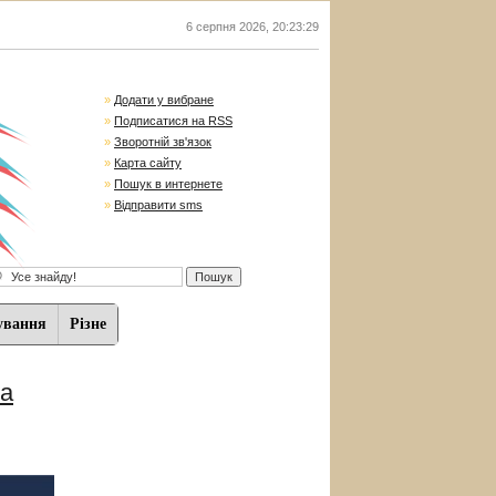
6 серпня 2026
,
20:23:29
»
Додати у вибране
»
Подписатися на RSS
»
Зворотній зв'язок
»
Карта сайту
»
Пошук в интернете
»
Відправити sms
ування
Різне
ка