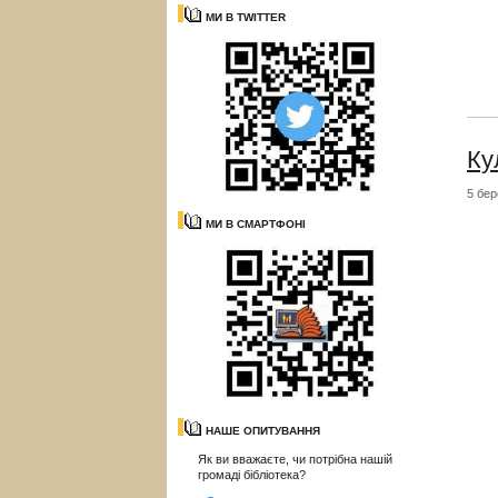
МИ В TWITTER
Ку
5 бер
МИ В СМАРТФОНІ
НАШЕ ОПИТУВАННЯ
Як ви вважаєте, чи потрібна нашій
громаді бібліотека?