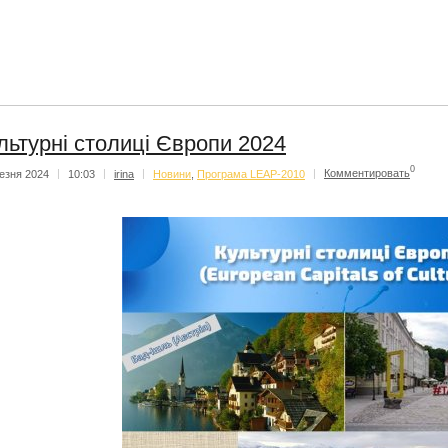
льтурні столиці Європи 2024
0
езня 2024
|
10:03
|
irina
|
Новини
,
Програма LEAP-2010
|
Комментировать