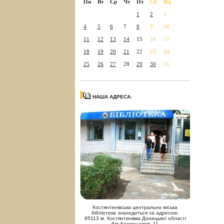
Пн
Вт
Ср
Чт
Пт
Сб
Нд
1
2
3
4
5
6
7
8
9
10
11
12
13
14
15
16
17
18
19
20
21
22
23
24
25
26
27
28
29
30
31
НАША АДРЕСА:
Костянтинівська центральна міська
бібліотека знаходиться за адресою:
85113 м. Костянтинівка Донецької області
б/р Космонавтів, 11