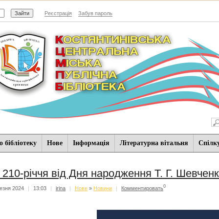
Реєстрація
Забув пароль
 бібліотеку
Нове
Iнформацiя
Літературна вітальня
Спiлк
 210-річчя від Дня народження Т. Г. Шевчен
0
езня 2024
|
13:03
|
irina
|
Нове
»
Новини
|
Комментировать