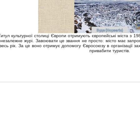
Титул культурної столиці Європи отримують європейські міста з 19
незалежне журі. Завоювати це звання не просто: місто має запро
весь рік. За це воно отримує допомогу Євросоюзу в організації зах
привабити туристів.