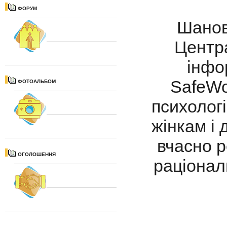
ФОРУМ
Шановн
Центра
інфо
SafeWo
ФОТОАЛЬБОМ
психолог
жінкам і 
вчасно р
ОГОЛОШЕННЯ
раціонал