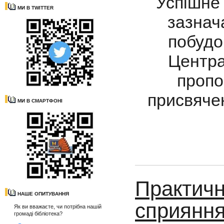
Успішне
МИ В TWITTER
зазнач
побудо
Центра
пропо
присвячен
МИ В СМАРТФОНІ
Практичн
НАШЕ ОПИТУВАННЯ
сприяння
Як ви вважаєте, чи потрібна нашій
громаді бібліотека?