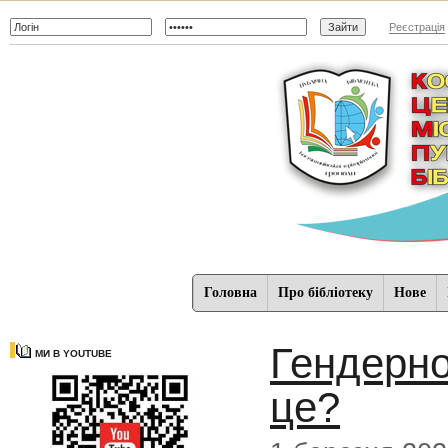
Реєстрація
Головна
Про бібліотеку
Нове
Гендерно
МИ В YOUTUBE
це?