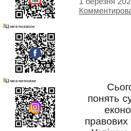
1 березня 20
Комментиров
МИ В FACEBOOK
МИ В INSTAGRAM
Сьогод
понять с
еконо
правових 