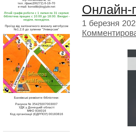
тел. /факс(06272) 6-16-70
Онлайн-
e-mail: konstlib(dog)ukr.net
Літній графік роботи с 1 липня по 31 серпня:
бібліотека працює с 10:00 до 18:00. Вихідні -
неділя, понеділок.
1 березня 20
Проїзд від залізничного вокзалу автобусом
№1,2,6 до зупинки "Універсам"
Комментиров
Банківські реквізити бібліотеки:
Рахунок № 35425007003007
УДК у Донецькій області
МФО 834016
Код організації (ЄДРПОУ) 00183816