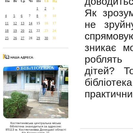
доводитьс
Пн
Вт
Ср
Чт
Пт
Сб
Нд
1
2
3
Як зрозум
4
5
6
7
8
9
10
не зруйн
11
12
13
14
15
16
17
18
19
20
21
22
23
24
спрямовую
25
26
27
28
29
30
31
зникає мо
роблять 
НАША АДРЕСА:
дітей? Т
бібліот
практични
Костянтинівська центральна міська
бібліотека знаходиться за адресою:
85113 м. Костянтинівка Донецької області
б/р Космонавтів, 11