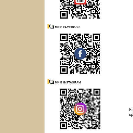
МИ В FACEBOOK
МИ В INSTAGRAM
К
к