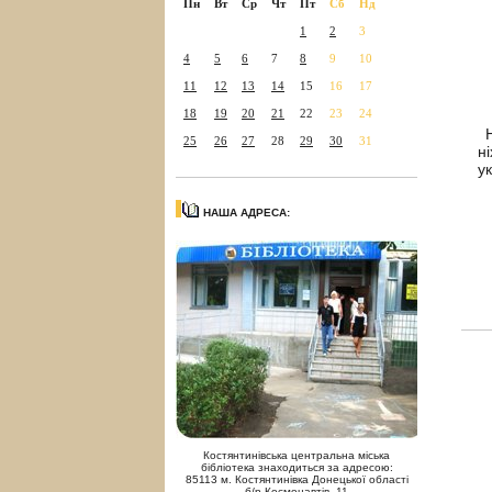
Пн
Вт
Ср
Чт
Пт
Сб
Нд
1
2
3
4
5
6
7
8
9
10
11
12
13
14
15
16
17
18
19
20
21
22
23
24
25
26
27
28
29
30
31
н
у
НАША АДРЕСА:
Костянтинівська центральна міська
бібліотека знаходиться за адресою:
85113 м. Костянтинівка Донецької області
б/р Космонавтів, 11