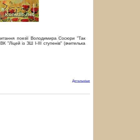
-читання поезії Володимира Сосюри "Так
 "Ліцей із ЗШ І-ІІІ ступенів" (вчителька
Детальнiше