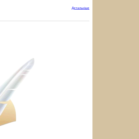
Детальнiше