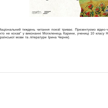
Національний тиждень читання поезії триває. Презентуємо відео
іхто не кохав" у виконанні Могиленець Карини, учениці 10 класу НВК
країнської мови та літератури Ірина Чернік).