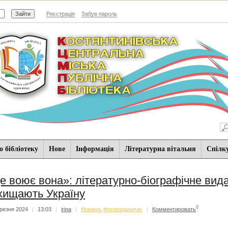
Реєстрація
Забув пароль
 бібліотеку
Нове
Iнформацiя
Літературна вітальня
Спiлк
е воює вона»: літературно-біографічне вида
хищають Україну
0
резня 2024
|
13:03
|
irina
|
Новини
,
#громадачитає
|
Комментировать