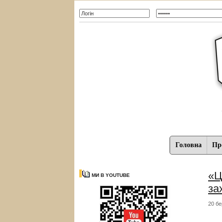
Головна
Про
«Ц
МИ В YOUTUBE
за
20 бе