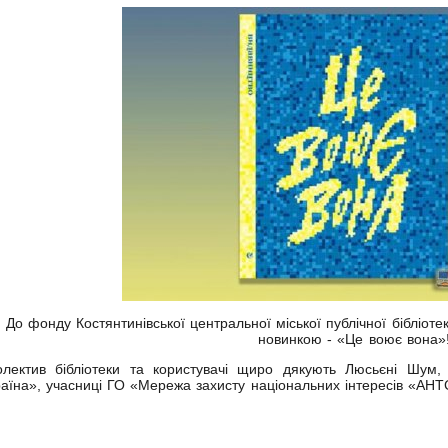
До фонду Костянтинівської центральної міської публічної бібліот
новинкою - «Це воює вона»
олектив бібліотеки та користувачі щиро дякують Люсьєні Шум, 
раїна», учасниці ГО «Мережа захисту національних інтересів «АНТ