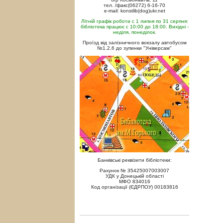
тел. /факс(06272) 6-16-70
e-mail: konstlib(dog)ukr.net
Літній графік роботи с 1 липня по 31 серпня:
бібліотека працює с 10:00 до 18:00. Вихідні -
неділя, понеділок.
Проїзд від залізничного вокзалу автобусом
№1,2,6 до зупинки "Універсам"
Банківські реквізити бібліотеки:
Рахунок № 35425007003007
УДК у Донецькій області
МФО 834016
Код організації (ЄДРПОУ) 00183816