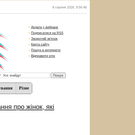
8 серпня 2026
,
9:56:47
»
Додати у вибране
»
Подписатися на RSS
»
Зворотній зв'язок
»
Карта сайту
»
Пошук в интернете
»
Відправити sms
ування
Різне
ння про жінок, які