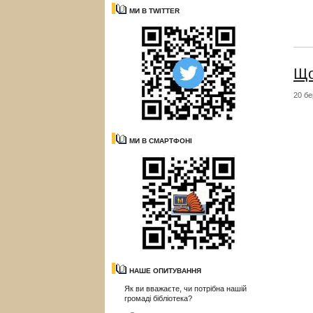
МИ В TWITTER
Що
20 бе
МИ В СМАРТФОНІ
НАШЕ ОПИТУВАННЯ
Як ви вважаєте, чи потрібна нашій
громаді бібліотека?