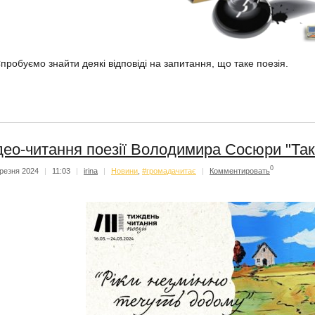
пробуємо знайти деякі відповіді на запитання, що таке поезія.
део-читання поезії Володимира Сосюри "Так 
0
резня 2024
|
11:03
|
irina
|
Новини
,
#громадачитає
|
Комментировать