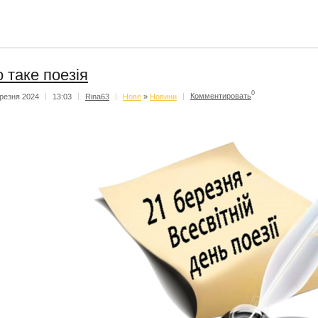
 таке поезія
0
резня 2024
|
13:03
|
Rina63
|
Нове
»
Новини
|
Комментировать