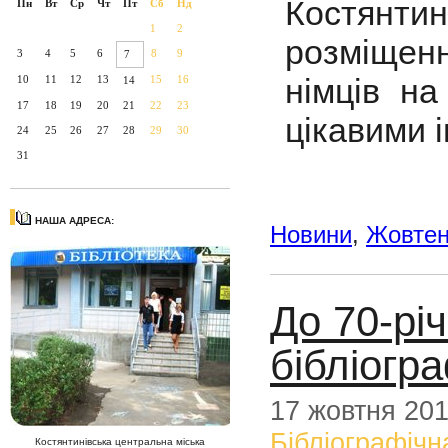
Костянти
Пн
Вт
Ср
Чт
Пт
Сб
Нд
1
2
розміщен
3
4
5
6
8
9
7
німців на
10
11
12
13
15
16
14
17
18
19
20
21
22
23
цікавими 
24
25
26
27
28
29
30
31
НАША АДРЕСА:
Новини
,
Жовте
До 70-річ
бібліогр
17 жовтня 20
Бібліографічн
Костянтинівська центральна міська