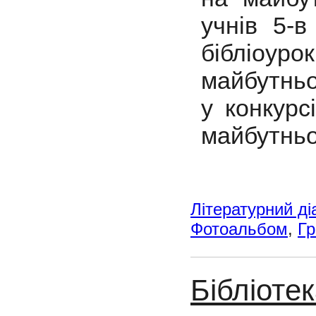
учнів 5-
бібліоу
майбутньо
у конкурс
майбутньо
Літературний ді
Фотоальбом
,
Гр
Бібліоте