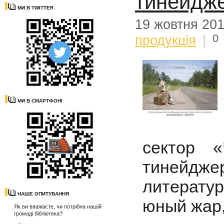
тинейдж
МИ В TWITTER
19 жовтня 20
0
продукція
|
МИ В СМАРТФОНІ
сектор 
тинейдже
литерату
НАШЕ ОПИТУВАННЯ
юный жар,
Як ви вважаєте, чи потрібна нашій
громаді бібліотека?