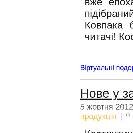
вже епох
підібра
Ковпака 
читачі! К
Віртуальні подо
Нове у з
5 жовтня 201
0
продукція
|