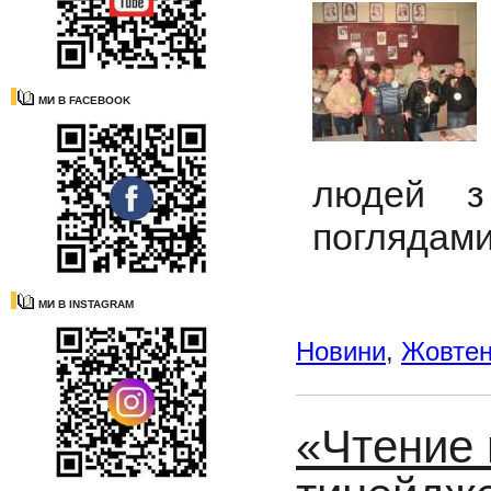
МИ В FACEBOOK
людей з
поглядами 
МИ В INSTAGRAM
Новини
,
Жовте
«Чтение