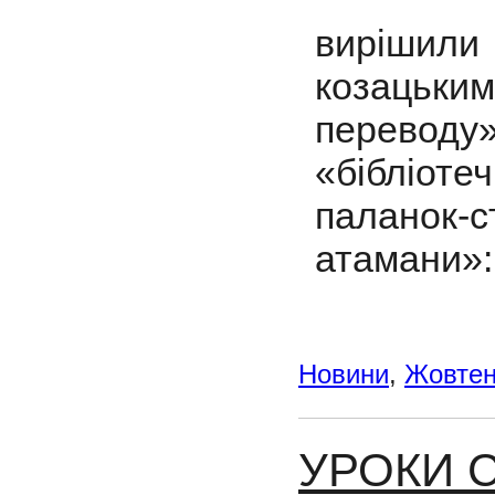
вирішил
козацьки
переводу
«бібліоте
паланок
атамани»:
Новини
,
Жовте
УРОКИ 