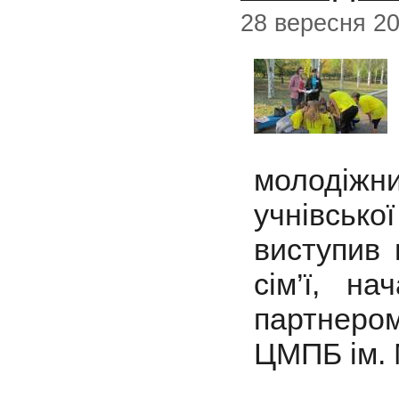
28 вересня 2
молодіжн
учнівсько
виступив 
сім’ї, на
партнеро
ЦМПБ ім. 