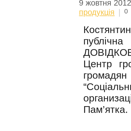
9 жовтня 201
0
продукція
|
Костянти
публічн
ДОВІДКО
Центр гр
громадя
“Соціаль
организац
Пам’ятка.