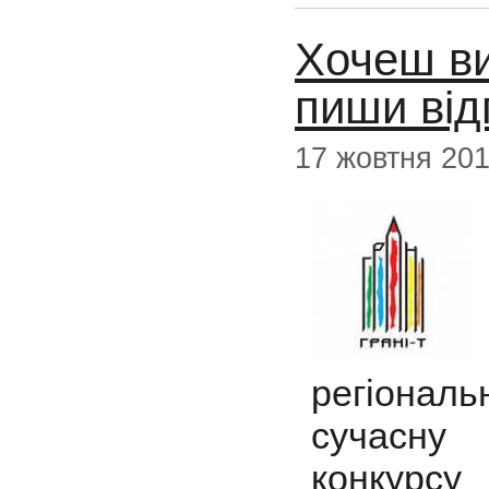
Хочеш ви
пиши відг
17 жовтня 20
регіональ
сучасну
конкурс