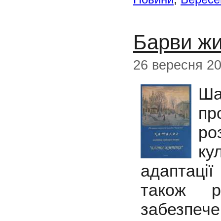
Барви жи
26 вересня 2
Ша
пр
ро
ку
адаптації
також р
забезпе