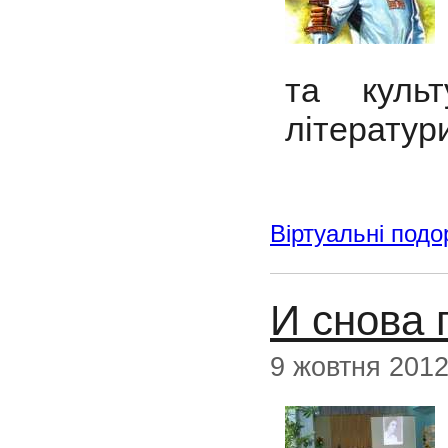
та куль
літератур
Віртуальні подо
И снова 
9 жовтня 201