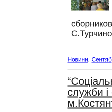
сборник
С.Турчино
Новини
,
Сентяб
“Соціаль
служби і 
м.Костян