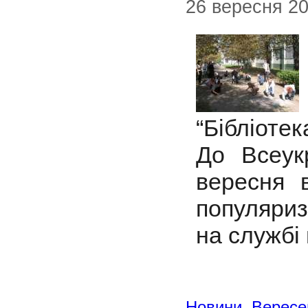
26 вересня 2
“Бібліотек
До Всеукр
вересня в
популяриз
на службі 
Новини
,
Вересе