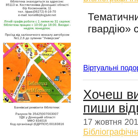
бібліотека знаходиться за адресою:
85113 м. Костянтинівка Донецької області
б/р Космонавтів, 11
тел. /факс(06272) 6-16-70
Тематичн
e-mail: konstlib(dog)ukr.net
Літній графік роботи с 1 липня по 31 серпня:
гвардію» 
бібліотека працює с 10:00 до 18:00. Вихідні -
неділя, понеділок.
Проїзд від залізничного вокзалу автобусом
№1,2,6 до зупинки "Універсам"
Віртуальні подо
Хочеш ви
пиши відг
Банківські реквізити бібліотеки:
Рахунок № 35425007003007
УДК у Донецькій області
17 жовтня 20
МФО 834016
Код організації (ЄДРПОУ) 00183816
Бібліографічн