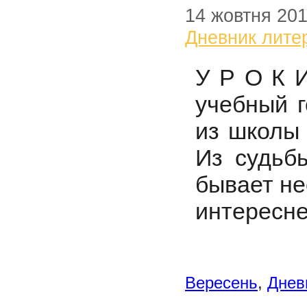
14 жовтня 20
Дневник лите
У Р О К И
учебный г
из школы 
Из судьбы
бывает не
интересне
Вересень
,
Днев