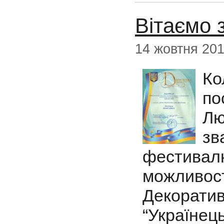
Вітаємо 
14 жовтня 20
Ко
по
Лю
з
фестивал
можливос
Декоратив
“Українець