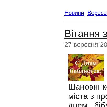
Новини
,
Вересе
Вітання
27 вересня 2
Шановні к
міста з п
днем біб