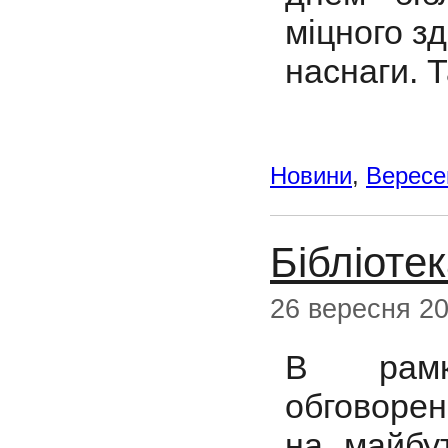
міцного зд
наснаги. Т
Новини
,
Вересе
Бібліоте
26 вересня 2
В рамк
обговорен
на майбу