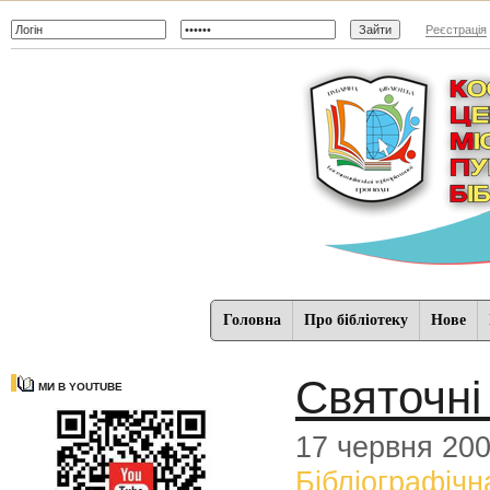
Реєстрація
Головна
Про бібліотеку
Нове
Святочні
МИ В YOUTUBE
17 червня 20
Бібліографічн