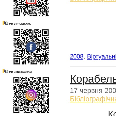
МИ В FACEBOOK
2008
,
Віртуальн
МИ В INSTAGRAM
Корабель
17 червня 20
Бібліографічн
К