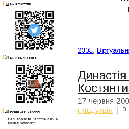
МИ В TWITTER
2008
,
Віртуальн
МИ В СМАРТФОНІ
Династія 
Костянти
17 червня 20
0
продукція
|
НАШЕ ОПИТУВАННЯ
Як ви вважаєте, чи потрібна нашій
громаді бібліотека?