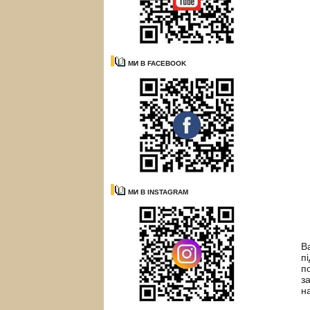
МИ В FACEBOOK
МИ В INSTAGRAM
6
В
п
п
з
н