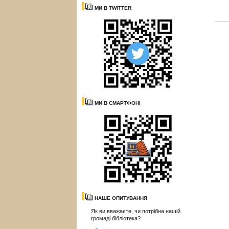
МИ В TWITTER
МИ В СМАРТФОНІ
НАШЕ ОПИТУВАННЯ
Як ви вважаєте, чи потрібна нашій
громаді бібліотека?