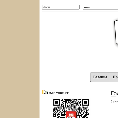
Головна
Про
Го
МИ В YOUTUBE
3 січ