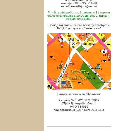
тел. /факс(06272) 6-16-70
e-mail: konstlib(dog)ukr.net
Літній графік роботи с 1 липня по 31 серпня:
бібліотека працює с 10:00 до 18:00. Вихідні -
неділя, понеділок.
Проїзд від залізничного вокзалу автобусом
№1,2,6 до зупинки "Універсам"
Банківські реквізити бібліотеки:
Рахунок № 35425007003007
УДК у Донецькій області
МФО 834016
Код організації (ЄДРПОУ) 00183816