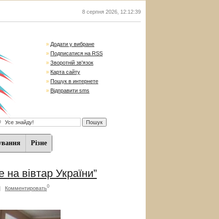
8 серпня 2026
,
12:12:39
»
Додати у вибране
»
Подписатися на RSS
»
Зворотній зв'язок
»
Карта сайту
»
Пошук в интернете
»
Відправити sms
ування
Різне
 на вівтар України”
0
|
Комментировать