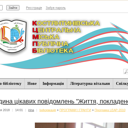
Реєстрація
Забув пароль
 бібліотеку
Нове
Iнформацiя
Літературна вітальня
Спiлк
дина цікавих повідомлень ”Життя, покладене
ня 2018
|
14:01
|
irina
|
Iнформацiя
»
ПРОГРАМИ І ГРАНТИ
»
Програма LEAP-2010