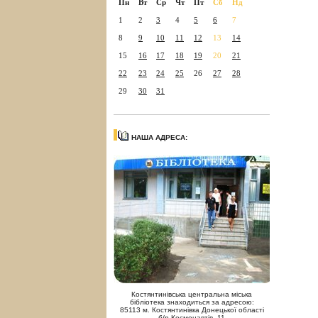
Пн
Вт
Ср
Чт
Пт
Сб
Нд
1
2
3
4
5
6
7
8
9
10
11
12
13
14
15
16
17
18
19
20
21
22
23
24
25
26
27
28
29
30
31
НАША АДРЕСА:
Костянтинівська центральна міська
бібліотека знаходиться за адресою:
85113 м. Костянтинівка Донецької області
б/р Космонавтів, 11