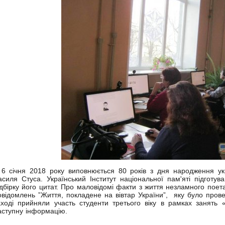
 січня 2018 року виповнюється 80 років з дня народження укр
асиля Стуса. Український Інститут національної пам'яті підготув
ідбірку його цитат. Про маловідомі факти з життя незламного пое
овідомлень ”Життя, покладене на вівтар України”, яку було прове
аході прийняли участь студенти третього віку в рамках занять 
аступну інформацію.