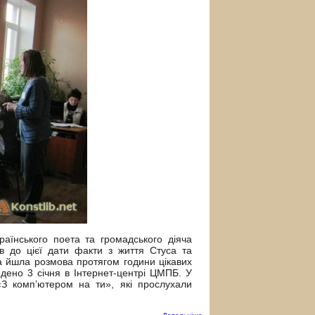
аїнського поета та громадського діяча
ав до цієї дати факти з життя Стуса та
та йшла розмова протягом години цікавих
дено 3 січня в Інтернет-центрі ЦМПБ. У
«З комп’ютером на ти», які прослухали