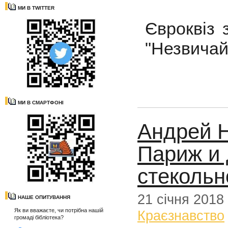
МИ В TWITTER
Євроквіз 
"Незвичай
МИ В СМАРТФОНІ
Андрей Н
Париж и 
стекольн
21 січня 2018
НАШЕ ОПИТУВАННЯ
Як ви вважаєте, чи потрібна нашій
Краєзнавство
громаді бібліотека?