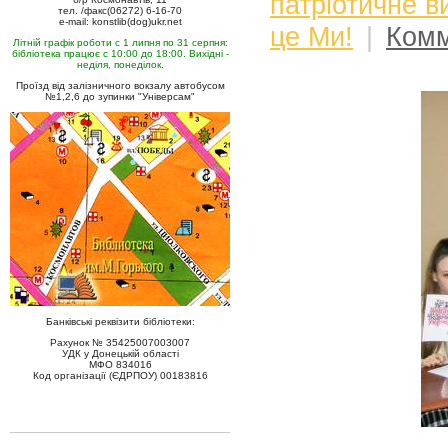
патріотичне в
тел. /факс(06272) 6-16-70
e-mail: konstlib(dog)ukr.net
це Ми!
|
Комм
Літній графік роботи с 1 липня по 31 серпня:
бібліотека працює с 10:00 до 18:00. Вихідні -
неділя, понеділок.
Проїзд від залізничного вокзалу автобусом
№1,2,6 до зупинки "Універсам"
Банківські реквізити бібліотеки:
Рахунок № 35425007003007
УДК у Донецькій області
МФО 834016
Код організації (ЄДРПОУ) 00183816