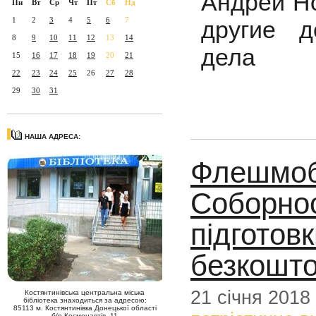
Андрей Но
Пн
Вт
Ср
Чт
Пт
Сб
Нд
1
2
3
4
5
6
7
другие д
8
9
10
11
12
13
14
дела
15
16
17
18
19
20
21
22
23
24
25
26
27
28
29
30
31
НАША АДРЕСА:
Флешмоб
Соборнос
підготов
безкошто
21 січня 2018
Костянтинівська центральна міська
бібліотека знаходиться за адресою:
85113 м. Костянтинівка Донецької області
б/р Космонавтів, 11