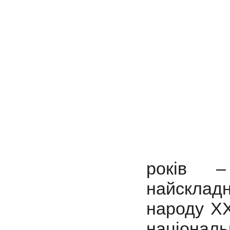
Україн
років 
найскладн
народу ХХ
націона