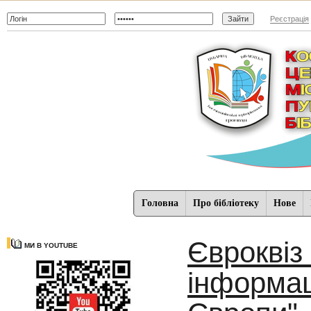
Реєстрація
Головна
Про бібліотеку
Нове
Євроквіз
МИ В YOUTUBE
інформац