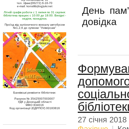
тел. /факс(06272) 6-16-70
e-mail: konstlib(dog)ukr.net
День пам’
Літній графік роботи с 1 липня по 31 серпня:
бібліотека працює с 10:00 до 18:00. Вихідні -
довідка
неділя, понеділок.
Проїзд від залізничного вокзалу автобусом
№1,2,6 до зупинки "Універсам"
Формуван
допомого
соціальн
Банківські реквізити бібліотеки:
Рахунок № 35425007003007
бібліотек
УДК у Донецькій області
МФО 834016
Код організації (ЄДРПОУ) 00183816
27 січня 2018
Фахівцю
|
Ко