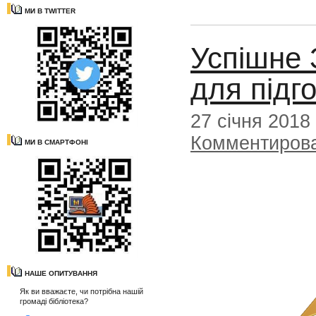
МИ В TWITTER
Успішне 
для підг
27 січня 2018
Комментиров
МИ В СМАРТФОНІ
НАШЕ ОПИТУВАННЯ
Як ви вважаєте, чи потрібна нашій
громаді бібліотека?