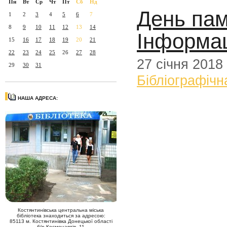
Пн
Вт
Ср
Чт
Пт
Сб
Нд
День пам
1
2
3
4
5
6
7
8
9
10
11
12
13
14
Інформац
15
16
17
18
19
20
21
22
23
24
25
26
27
28
27 січня 2018
29
30
31
Бібліографічн
НАША АДРЕСА:
Костянтинівська центральна міська
бібліотека знаходиться за адресою:
85113 м. Костянтинівка Донецької області
б/р Космонавтів, 11